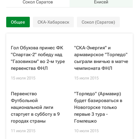
Сокол Саратов
Енисей
Общее
СКА-Хабаровск
Сокол (Саратов)
Гол Обухова принес ФК
"СКА-Энергия" и
"Спартак-2" победу над
армавирское "Торпедо"
"Газовиком" во 2-м туре
сыграли вничью в матче
первенства ФНЛ
чемпионата ФНЛ
15 июля 2015
15 июля 2015
Первенство
"Торпедо" (Армавир)
Футбольной
будет базироваться в
национальной лиги
Новогорске только
стартует в субботу в 9
первые 3 тура -
городах страны
Гомлешко
11 июля 2015
10 июля 2015