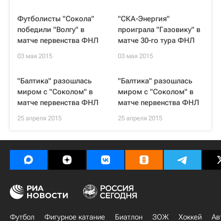
Футболисты "Сокола"
"СКА-Энергия"
победили "Волгу" в
проиграла "Газовику" в
матче первенства ФНЛ
матче 30-го тура ФНЛ
03 мая 2015
03 мая 2015
"Балтика" разошлась
"Балтика" разошлась
миром с "Соколом" в
миром с "Соколом" в
матче первенства ФНЛ
матче первенства ФНЛ
25 апреля 2015
25 апреля 2015
Футбол
Фигурное катание
Биатлон
ЗОЖ
Хоккей
Ав