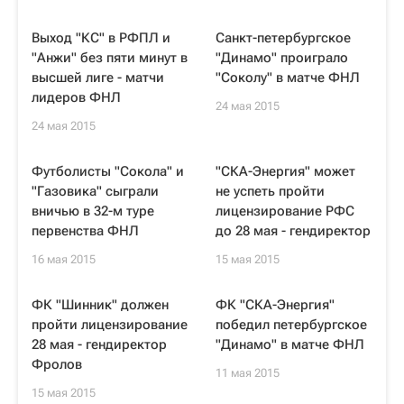
Выход "КС" в РФПЛ и
Санкт-петербургское
"Анжи" без пяти минут в
"Динамо" проиграло
высшей лиге - матчи
"Соколу" в матче ФНЛ
лидеров ФНЛ
24 мая 2015
24 мая 2015
Футболисты "Сокола" и
"СКА-Энергия" может
"Газовика" сыграли
не успеть пройти
вничью в 32-м туре
лицензирование РФС
первенства ФНЛ
до 28 мая - гендиректор
16 мая 2015
15 мая 2015
ФК "Шинник" должен
ФК "СКА-Энергия"
пройти лицензирование
победил петербургское
28 мая - гендиректор
"Динамо" в матче ФНЛ
Фролов
11 мая 2015
15 мая 2015