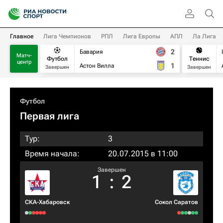
Главное
Лига Чемпионов
РПЛ
Лига Европы
АПЛ
Ла Лига
2
Бавария
Матч-
Футбол
Теннис
центр
1
Астон Вилла
Завершен
Завершен
Футбол
Первая лига
Тур:
3
Время начала:
20.07.2015 в 11:00
Завершен
1
:
2
СКА-Хабаровск
Сокол Саратов