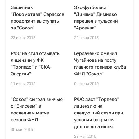
Защитник
Экс-футболист
"Локомотива" Серасхов
"Динамо" Димидко
продолжит выступать
перешел в тульский
за "Сокол"
"Арсенал"
23 июня 2015
22 июня 2015
РФС не стал отзывать
Бурлаченко сменил
лицензии у ФК
Чугайнова на посту
"Торпедо" и "СКА-
главного тренера клуба
Энергии"
ФНЛ "Сокол"
11 июня 2015
04 июня 2015
"Сокол" сыграл вничью
РФС даст "Торпедо"
с "Енисеем" в
лицензию на
последнем матче
следующий сезон при
сезона ФНЛ
условии закрытия
долгов до 5 июня
30 мая 2015
28 мая 2015