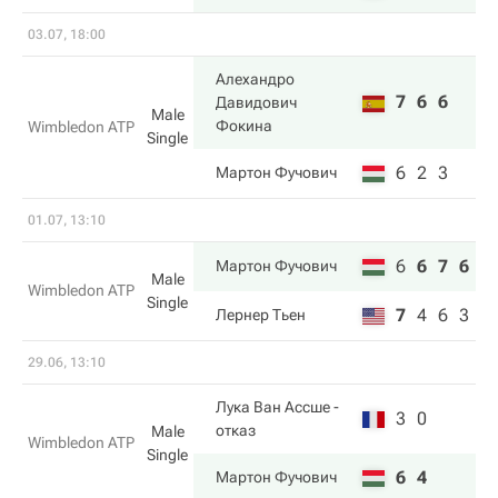
03.07, 18:00
Алехандро
7
6
6
Давидович
Male
Фокина
Wimbledon ATP
Single
6
2
3
Мартон Фучович
01.07, 13:10
6
6
7
6
Мартон Фучович
Male
Wimbledon ATP
Single
7
4
6
3
Лернер Тьен
29.06, 13:10
Лука Ван Ассше
-
3
0
отказ
Male
Wimbledon ATP
Single
6
4
Мартон Фучович