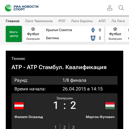
Главное
Лига Чемпионов
РПЛ
Лига Европы
АПЛ
Ла Лига
0
Крылья Советов
Матч-
Футбол
Футбол
центр
2
Балтика
Завершен
Завершен
Теннис
ATP
- ATP Стамбул. Квалификация
Раунд:
1/8 финала
Время начала:
26.04.2015 в 14:15
Завершен
1
:
2
Филипп Освальд
Мартон Фучович
1
2
3