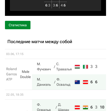
6
:
3
3
:
6
4
:
6
Статистика
Последние матчи между собой
03.06, 17:15
М.
С.
3
3
Roland
Фучович
Травалья
Male
Garros
Double
ATP
М.
Ф.
6
6
Даниэль
Освальд
22.05, 18:35
Ф.
Д.
6
3
10
Освальд
Шаран