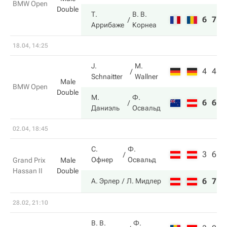
BMW Open
Double
Т.
В. В.
6
7
Аррибаже
Корнеа
18.04, 14:25
J.
M.
4
4
Schnaitter
Wallner
Male
BMW Open
Double
М.
Ф.
6
6
Даниэль
Освальд
02.04, 18:45
С.
Ф.
3
6
Офнер
Освальд
Grand Prix
Male
Hassan II
Double
6
7
А. Эрлер
Л. Мидлер
28.02, 21:10
В. В.
Ф.