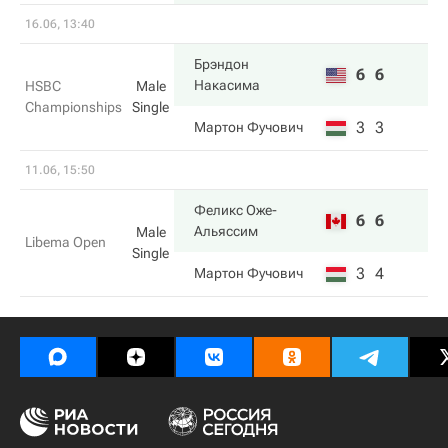
16.06, 13:40
Брэндон
6
6
Накаcима
HSBC
Male
Championships
Single
3
3
Мартон Фучович
11.06, 15:50
Феликс Оже-
6
6
Альяссим
Male
Libema Open
Single
3
4
Мартон Фучович