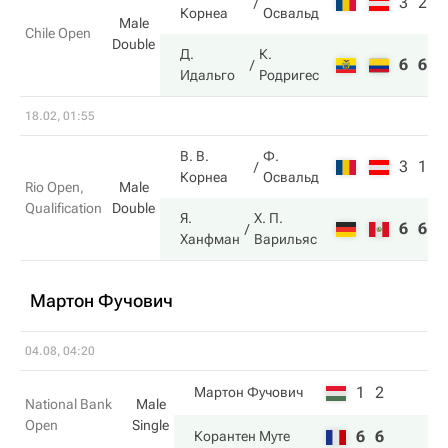
3
2
Корнеа
Освальд
Male
Chile Open
Double
Д.
К.
6
6
Идальго
Родригес
18.02, 01:55
В. В.
Ф.
3
1
Корнеа
Освальд
Rio Open,
Male
Qualification
Double
Я.
Х. П.
6
6
Ханфман
Варильяс
Мартон Фучович
04.08, 04:20
1
2
Мартон Фучович
National Bank
Male
Open
Single
6
6
Корантен Муте