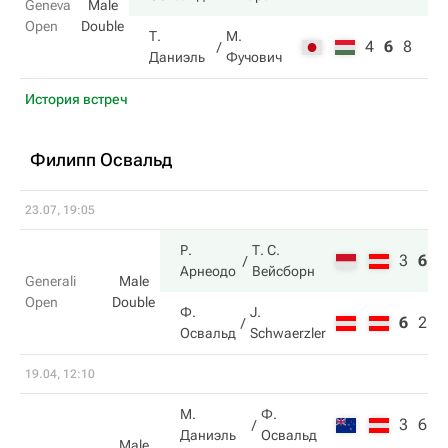
Geneva
Male
Open
Double
Т.
М.
4
6
8
Даниэль
Фучович
История встреч
Филипп Освальд
23.07, 19:05
Р.
Т. С.
3
6
1
Арнеодо
Вейсборн
Generali
Male
Open
Double
Ф.
J.
6
2
1
Освальд
Schwaerzler
19.04, 12:10
М.
Ф.
3
6
Даниэль
Освальд
Male