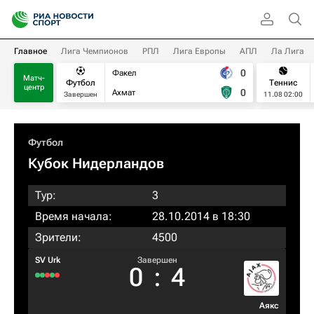
Главное
Лига Чемпионов
РПЛ
Лига Европы
АПЛ
Ла Лига
0
Факел
Матч-
Футбол
Теннис
центр
0
Ахмат
Завершен
11.08 02:00
Футбол
Кубок Нидерландов
Тур:
3
Время начала:
28.10.2014 в 18:30
Зрители:
4500
SV Urk
Завершен
0
:
4
Аякс