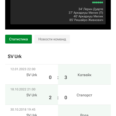
34‎’‎
Лерин Дуарте
37‎’‎
Аркадиуш Милик
(П)
40‎’‎
Аркадиуш Милик
85‎’‎
Ришайро Живкович
Статистика
Новости команд
SV Urk
12.01.2023 22:00
SV Urk
Катвейк
0
:
3
18.10.2022 21:00
SV Urk
Стапорст
2
:
0
30.10.2018 19:45
SV Urk
Рода