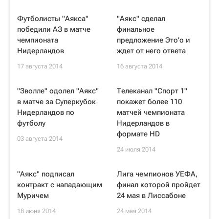
Футболисты "Аякса"
"Аякс" сделал
победили АЗ в матче
финальное
чемпионата
предложение Это'о и
Нидерландов
ждет от него ответа
17 августа 2014
16 августа 2014
"Зволле" одолел "Аякс"
Телеканал "Спорт 1"
в матче за Суперкубок
покажет более 110
Нидерландов по
матчей чемпионата
футболу
Нидерландов в
формате HD
03 августа 2014
24 июля 2014
"Аякс" подписал
Лига чемпионов УЕФА,
контракт с нападающим
финал которой пройдет
Муричем
24 мая в Лиссабоне
18 июня 2014
24 мая 2014