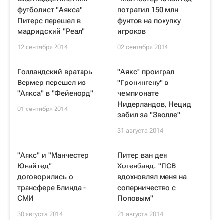
футболист "Аякса"
потратил 150 млн
Питерс перешел в
фунтов на покупку
мадридский "Реал"
игроков
12 сентября 2014
02 сентября 2014
Голландский вратарь
"Аякс" проиграл
Вермер перешел из
"Гронингену" в
"Аякса" в "Фейенорд"
чемпионате
Нидерландов, Нецид
01 сентября 2014
забил за "Зволле"
31 августа 2014
"Аякс" и "Манчестер
Питер ван ден
Юнайтед"
Хогенбанд: "ПСВ
договорились о
вдохновлял меня на
трансфере Блинда -
соперничество с
СМИ
Поповым"
30 августа 2014
21 августа 2014