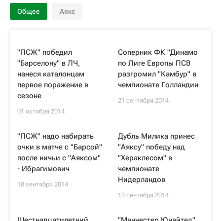
Общее
Аякс
"ПСЖ" победил
Соперник ФК "Динамо
"Барселону" в ЛЧ,
по Лиге Европы ПСВ
нанеся каталонцам
разгромил "Камбур" в
первое поражение в
чемпионате Голландии
сезоне
21 сентября 2014
01 октября 2014
"ПСЖ" надо набирать
Дубль Милика принес
очки в матче с "Барсой"
"Аяксу" победу над
после ничьи с "Аяксом"
"Хераклесом" в
- Ибрагимович
чемпионате
Нидерландов
18 сентября 2014
13 сентября 2014
Шестнадцатилетний
"Манчестер Юнайтед"