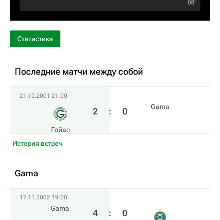
08‎’‎
Статистика
Последние матчи между собой
21.10.2001 21:00
Gama
2
:
0
Гойас
История встреч
Gama
17.11.2002 19:00
Gama
4
:
0