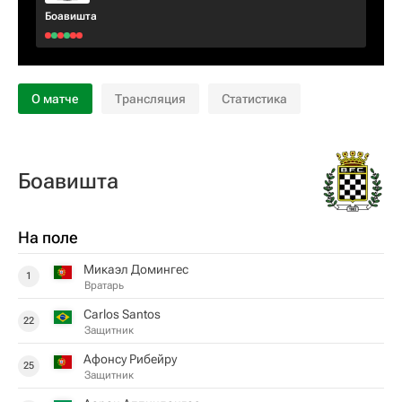
Боавишта
О матче
Трансляция
Статистика
Боавишта
На поле
Микаэл Домингес
1
Вратарь
Carlos Santos
22
Защитник
Афонсу Рибейру
25
Защитник