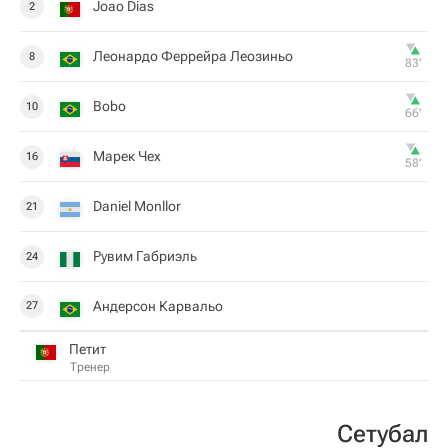
Joao Dias
2
Леонардо Феррейра Леозиньо
8
83‎’‎
Bobo
10
66‎’‎
Марек Чех
16
58‎’‎
Daniel Monllor
21
Рувим Габриэль
24
Андерсон Карвальо
27
Петит
Тренер
Сетубал