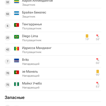
Аарон Аппиндангое
32
Защитник
Брайан Бекелес
55
Защитник
Тенгарринья
6
Полузащитник
Diego Lima
20
19‎’‎
58‎’‎
Полузащитник
Идрисса Мандианг
42
Полузащитник
Brito
7
66‎’‎
Нападающий
зе Манель
70
90‎’‎
Нападающий
Майкл Учебо
75
83‎’‎
Нападающий
Запасные