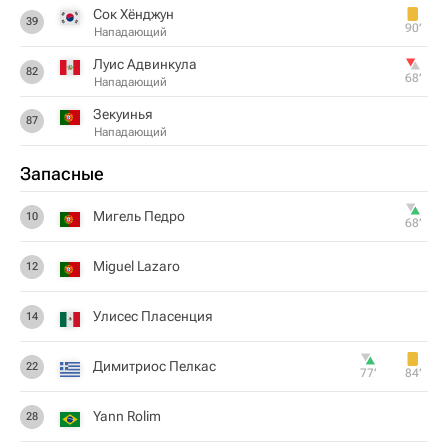
Сок Хёнджун
39
90‎’‎
Нападающий
Луис Адвинкула
82
68‎’‎
Нападающий
Зекуинья
87
Нападающий
Запасные
Мигель Педро
10
68‎’‎
Miguel Lazaro
12
Улисес Пласенция
14
Димитриос Пелкас
22
77‎’‎
84‎’‎
Yann Rolim
28