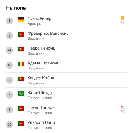
На поле
Лукас Ридер
1
70‎’‎
Вратарь
Фредерико Венансиу
3
Защитник
Педро Кейруш
24
Защитник
Адама Франсуа
40
Защитник
Хелдер Кабрал
55
Защитник
Жоао Шимдт
6
Полузащитник
Пауло Таварес
8
77‎’‎
Полузащитник
Рикардо Дани
66
Полузащитник