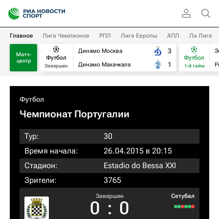
Главное
Лига Чемпионов
РПЛ
Лига Европы
АПЛ
Ла Лига
3
Динамо Москва
З
Матч-
Футбол
Футбол
центр
1
Динамо Махачкала
Р
Завершен
1-й тайм
Футбол
Чемпионат Португалии
Тур:
30
Время начала:
26.04.2015 в 20:15
Стадион:
Estadio do Bessa XXI
Зрители:
3765
Завершен
Сетубал
0
:
0