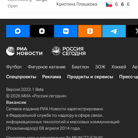
6
6
6
Кристина Плишкова
Open
Футбол
Фигурное катание
Биатлон
ЗОЖ
Хоккей
Ав
Спецпроекты
Реклама
Продукты и сервисы
Пресс-ц
Версия 2023.1 Beta
© 2026 МИА «Россия сегодня»
Вакансии
Сетевое издание РИА Новости зарегистрировано
в Федеральной службе по надзору в сфере связи,
информационных технологий и массовых коммуникаций
(Роскомнадзор) 08 апреля 2014 года.
Свидетельство о регистрации Эл № ФС77-57640