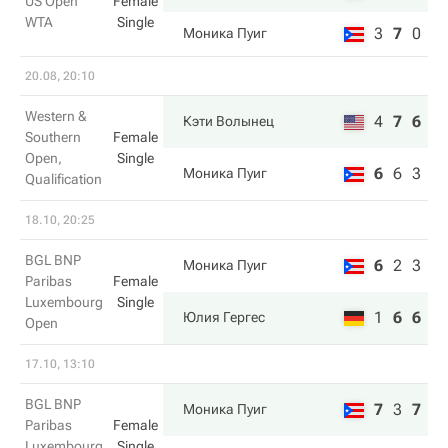
US Open
Female
WTA
Single
3
7
0
Моника Пуиг
20.08, 20:10
Western &
4
7
6
Кэти Волынец
Southern
Female
Open,
Single
6
6
3
Моника Пуиг
Qualification
18.10, 20:25
BGL BNP
6
2
3
Моника Пуиг
Paribas
Female
Luxembourg
Single
1
6
6
Юлия Гергес
Open
17.10, 13:10
BGL BNP
7
3
7
Моника Пуиг
Paribas
Female
Luxembourg
Single