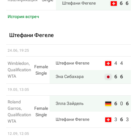
6
6
Штефани Фегеле
История встреч
Штефани Фегеле
24.06, 19:25
4
4
Штефани Фегеле
Wimbledon,
Female
Qualification
Single
WTA
6
6
Эна Сибахара
19.05, 13:05
Roland
6
0
6
Элла Зайдель
Garros,
Female
Qualification
Single
3
6
3
Штефани Фегеле
WTA
12.09, 12:05