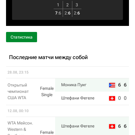
1
2
3
7
:
6
2
:
6
2
:
6
Статистика
Последние матчи между собой
28.08, 23:15
6
6
Моника Пуиг
Открытый
Female
чемпионат
Single
США WTA
0
0
Штефани Фегеле
12.08, 00:10
WTA Мейсон.
6
6
Штефани Фегеле
Western &
Female