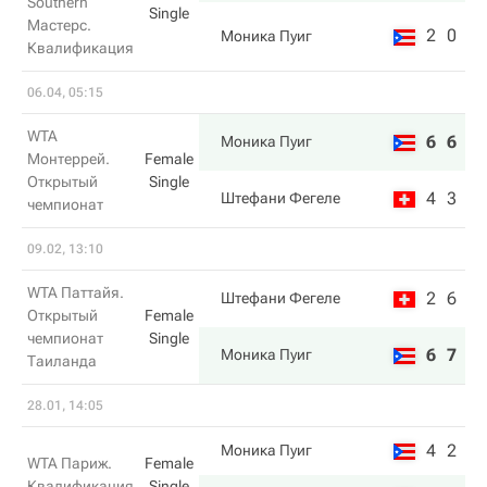
Southern
Single
Мастерс.
2
0
Моника Пуиг
Квалификация
06.04, 05:15
WTA
6
6
Моника Пуиг
Монтеррей.
Female
Открытый
Single
4
3
Штефани Фегеле
чемпионат
09.02, 13:10
WTA Паттайя.
2
6
Штефани Фегеле
Открытый
Female
чемпионат
Single
6
7
Моника Пуиг
Таиланда
28.01, 14:05
4
2
Моника Пуиг
WTA Париж.
Female
Квалификация
Single