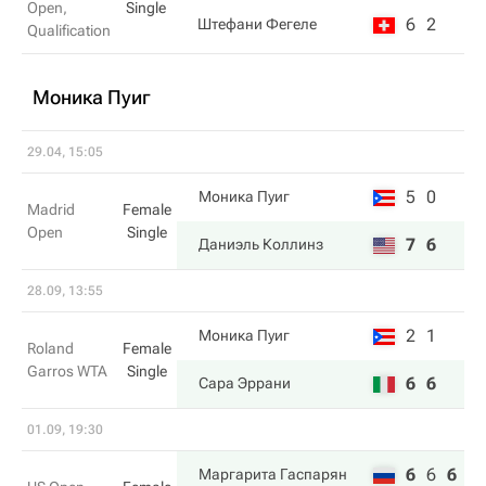
Open,
Single
6
2
Штефани Фегеле
Qualification
Моника Пуиг
29.04, 15:05
5
0
Моника Пуиг
Madrid
Female
Open
Single
7
6
Даниэль Коллинз
28.09, 13:55
2
1
Моника Пуиг
Roland
Female
Garros WTA
Single
6
6
Сара Эррани
01.09, 19:30
6
6
6
Маргарита Гаспарян