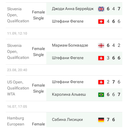
6
4
7
Джоди Анна Беррейдж
Slovenia
Female
Open,
Single
Qualification
4
6
6
Штефани Фегеле
11.09, 12:10
6
4
2
Мариам Болквадзе
Slovenia
Female
Open,
Single
Qualification
3
6
6
Штефани Фегеле
23.08, 20:40
2
7
6
Штефани Фегеле
US Open,
Female
Qualification
Single
WTA
6
6
7
Каролина Альвеш
16.07, 17:05
Hamburg
7
6
Сабина Лисицки
European
Female