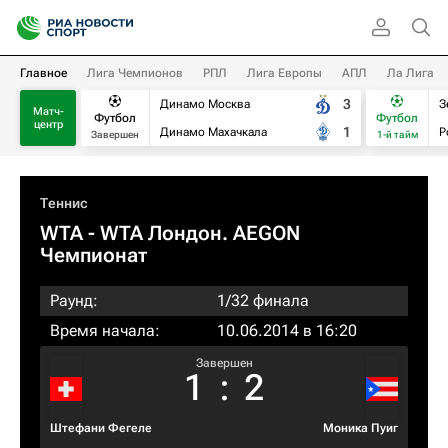
Главное
Лига Чемпионов
РПЛ
Лига Европы
АПЛ
Ла Лига
3
Динамо Москва
З
Матч-
Футбол
Футбол
центр
1
Динамо Махачкала
Р
Завершен
1-й тайм
Теннис
WTA
- WTA Лондон. AEGON
Чемпионат
Раунд:
1/32 финала
Время начала:
10.06.2014 в 16:20
Завершен
1
:
2
Штефани Фегеле
Моника Пуиг