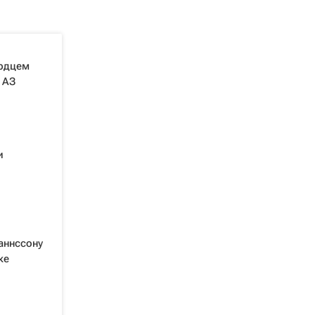
ердцем
 АЗ
и
аннссону
ке