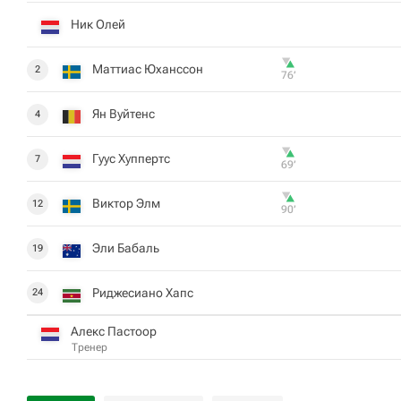
Ник Олей
Маттиас Юханссон
2
76‎’‎
Ян Вуйтенс
4
Гуус Хуппертс
7
69‎’‎
Виктор Элм
12
90‎’‎
Эли Бабаль
19
Риджесиано Хапс
24
Алекс Пастоор
Тренер