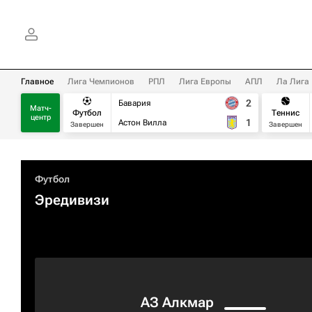
Главное
Лига Чемпионов
РПЛ
Лига Европы
АПЛ
Ла Лига
2
Бавария
Матч-
Футбол
Теннис
центр
1
Астон Вилла
Завершен
Завершен
Футбол
Эредивизи
АЗ Алкмар