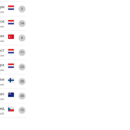
тум
5
ник
рсе
14
ник
ак
6
ник
ост
11
ник
тра
23
ник
ам
28
ник
ас
30
ник
ид
15
ий