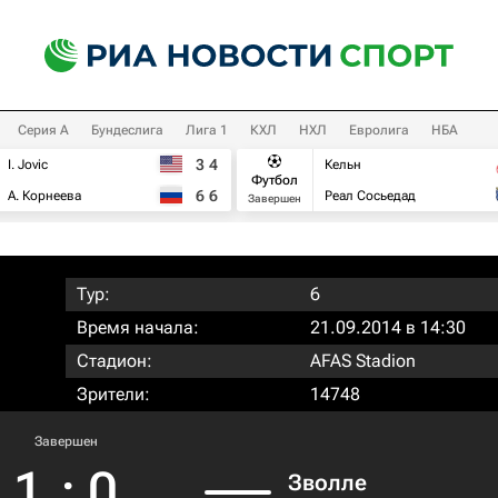
Серия А
Бундеслига
Лига 1
КХЛ
НХЛ
Евролига
НБА
3
4
I. Jovic
Кельн
Футбол
6
6
А. Корнеева
Реал Сосьедад
Завершен
Тур:
6
Время начала:
21.09.2014 в 14:30
Стадион:
AFAS Stadion
Зрители:
14748
Завершен
1
:
0
Зволле