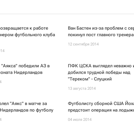
возвращается к работе
Ван Бастен из-за проблем с с
нером футбольного клуба
покинул пост главного тренера
12 сентября 2014
014
"Аякса" победили АЗ в
ПФК ЦСКА выглядел неважно 
ионата Нидерландов
добился трудной победы над
"Тереком" - Слуцкий
4
13 августа 2014
олел "Аякс" в матче за
Футболисту сборной США Йох
 Нидерландов по футболу
предстоит операция на лодыж
4
04 июля 2014