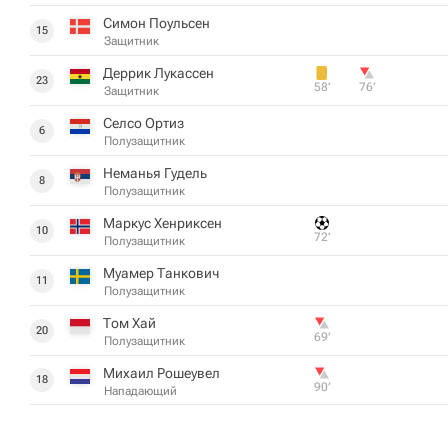
Симон Поульсен
15
Защитник
Деррик Лукассен
23
58‎’‎
76‎’‎
Защитник
Селсо Ортиз
6
Полузащитник
Неманья Гудель
8
Полузащитник
Маркус Хенриксен
10
72‎’‎
Полузащитник
Муамер Танкович
11
Полузащитник
Том Хай
20
69‎’‎
Полузащитник
Михаил Рошеувел
18
90‎’‎
Нападающий