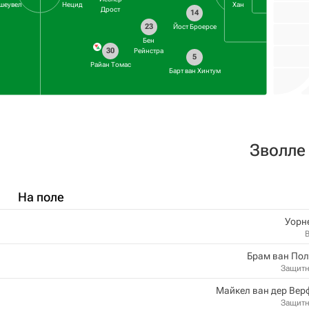
шеувел
Нецид
Хан
Дрост
14
23
Йост Броерсе
Бен
30
Рейнстра
5
Райан Томас
Барт ван Хинтум
Зволле
На поле
Уорн
Брам ван Пол
Защит
Майкел ван дер Вер
Защит