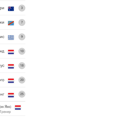
ери
3
ки
7
ис
9
нд
10
нус
18
oro
20
онг
25
он Янс
Тренер