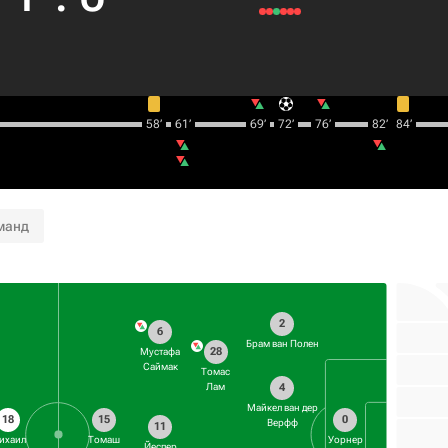
58‎’‎
61‎’‎
69‎’‎
72‎’‎
76‎’‎
82‎’‎
84‎’‎
манд
2
6
Брам ван Полен
28
Мустафа
Саймак
Томас
4
Лам
Майкел ван дер
18
15
0
Верфф
11
ихаил
Томаш
Уорнер
Йеспер