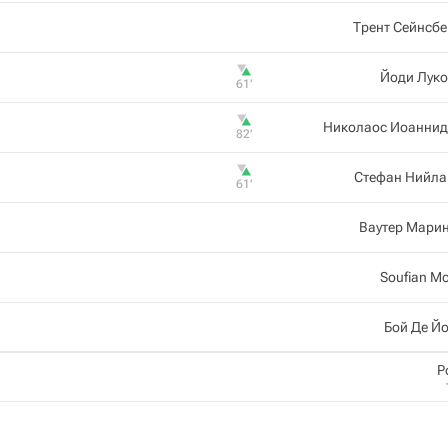
Трент Сейнсб
Йоди Луко
61‎’‎
Николаос Иоаннид
82‎’‎
Стефан Нийла
61‎’‎
Ваутер Мари
Soufian M
Бой Де Й
Р