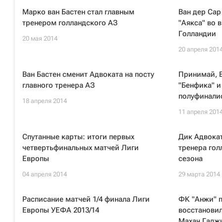
Марко ван Бастен стал главным
Ван дер Сар
тренером голландского АЗ
"Аякса" во 
Голландии
20 мая 2014
20 апреля 201
Ван Бастен сменит Адвоката на посту
Принимай, Е
главного тренера АЗ
"Бенфика" и
полуфинали
18 апреля 2014
11 апреля 201
Спутанные карты: итоги первых
Дик Адвокат
четвертьфинальных матчей Лиги
тренера гол
Европы
сезона
04 апреля 2014
29 марта 2014
Расписание матчей 1/4 финала Лиги
ФК "Анжи" 
Европы УЕФА 2013/14
восстановил
Махач Гадж