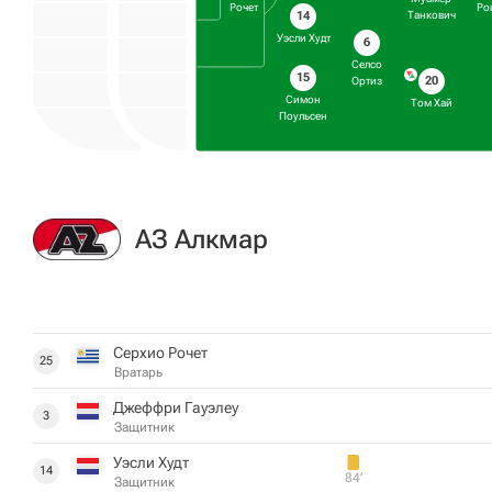
Рочет
Ро
14
Танкович
Уэсли Худт
6
Селсо
15
20
Ортиз
Симон
Том Хай
Поульсен
АЗ Алкмар
Серхио Рочет
25
Вратарь
Джеффри Гауэлеу
3
Защитник
Уэсли Худт
14
84‎’‎
Защитник