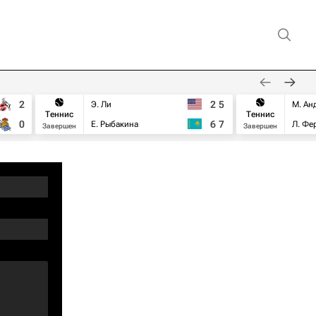
2
2
5
Э. Ли
М. Ан
Теннис
Теннис
0
6
7
Е. Рыбакина
Л. Фе
Завершен
Завершен