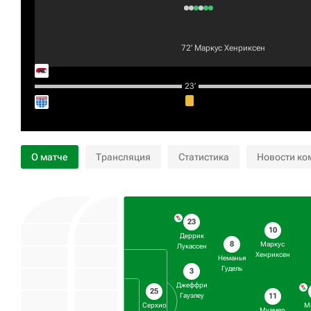
72‎’‎
Маркус Хенриксен
23‎’‎
О матче
Трансляция
Статистика
Новости ко
23
10
Деррик
8
Маркус
Лукассен
Хенриксен
Неманья
Гудель
3
Джеффри
25
11
Гауэлеу
Серхио
М
Муамер