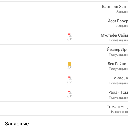
Барт ван Хин
Защит
Йост Брое
Защит
Мустафа Сайм
61‎’‎
Полузащит
Йеспер Др
Полузащит
Бен Рейнс
23‎’‎
Полузащит
Томас Л
82‎’‎
Полузащит
Райан Том
61‎’‎
Полузащит
Томаш Нец
Нападающ
Запасные