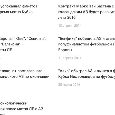
 успокаивал фанатов
Контракт Марко ван Бастена с
время матча Кубка
голландским АЗ будет рассчит
лета 2016
4
18 апреля 2014
вропа! "Юве", "Севилья",
"Бенфика" победила АЗ и стал
 "Валенсия" -
полуфиналистом футбольной 
сты ЛЕ
Европы
4
11 апреля 2014
 покинет пост главного
"Аякс" обыграл АЗ и вышел в 
ландского АЗ по окончании
Кубка Нидерландов по футбол
28 марта 2014
психологически
ся после матча ЛЕ с АЗ -
иев