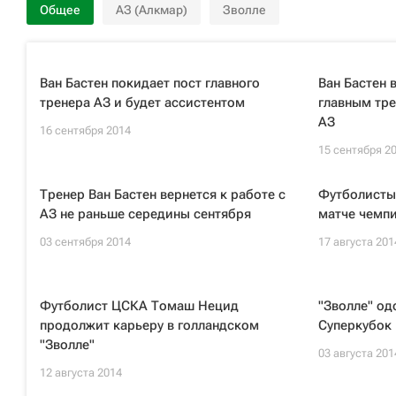
Общее
АЗ (Алкмар)
Зволле
Ван Бастен покидает пост главного
Ван Бастен 
тренера АЗ и будет ассистентом
главным тре
АЗ
16 сентября 2014
15 сентября 2
Тренер Ван Бастен вернется к работе с
Футболисты 
АЗ не раньше середины сентября
матче чемп
03 сентября 2014
17 августа 201
Футболист ЦСКА Томаш Нецид
"Зволле" од
продолжит карьеру в голландском
Суперкубок
"Зволле"
03 августа 201
12 августа 2014