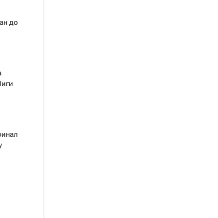
ан до
а
Лиги
финал
у