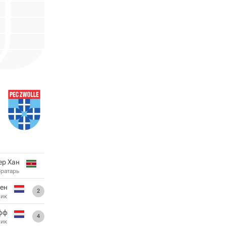
ер Хан
Вратарь
ен
2
ник
фф
4
ник