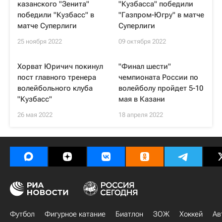
казанского "Зенита"
"Кузбасса" победили
победили "Кузбасс" в
"Газпром-Югру" в матче
матче Суперлиги
Суперлиги
25 ноября 2022
09 октября 2022
Хорват Юричич покинул
"Финал шести"
пост главного тренера
чемпионата России по
волейбольного клуба
волейболу пройдет 5-10
"Кузбасс"
мая в Казани
26 мая 2022
18 апреля 2022
Футбол
Фигурное катание
Биатлон
ЗОЖ
Хоккей
Ав