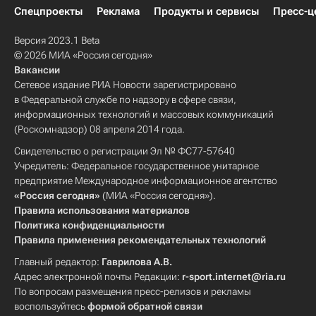
Спецпроекты
Реклама
Продукты и сервисы
Пресс-ц
Версия 2023.1 Beta
© 2026 МИА «Россия сегодня»
Вакансии
Сетевое издание РИА Новости зарегистрировано
в Федеральной службе по надзору в сфере связи,
информационных технологий и массовых коммуникаций
(Роскомнадзор) 08 апреля 2014 года.
Свидетельство о регистрации Эл № ФС77-57640
Учредитель: Федеральное государственное унитарное
предприятие Международное информационное агентство
«Россия сегодня»
(МИА «Россия сегодня»).
Правила использования материалов
Политика конфиденциальности
Правила применения рекомендательных технологий
Главный редактор:
Гаврилова А.В.
Адрес электронной почты Редакции:
r-sport.internet@ria.ru
По вопросам размещения пресс-релизов и рекламы
воспользуйтесь
формой обратной связи