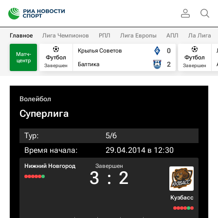
Главное
Лига Чемпионов
РПЛ
Лига Европы
АПЛ
Ла Лига
0
Крылья Советов
Матч-
Футбол
Футбол
центр
2
Балтика
Завершен
Завершен
Волейбол
Суперлига
Тур:
5/6
Время начала:
29.04.2014 в 12:30
Нижний Новгород
Завершен
3
:
2
Кузбасс