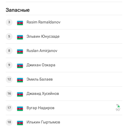
Запасные
Rasim Ramaldanov
3
Эльвин Юнусзаде
5
Ruslan Amirjanov
8
Джихан Озкара
9
Эмиль Балаев
12
Джавид Хусейнов
16
Вугар Надиров
17
90‎’‎
Илькин Гыртымов
18