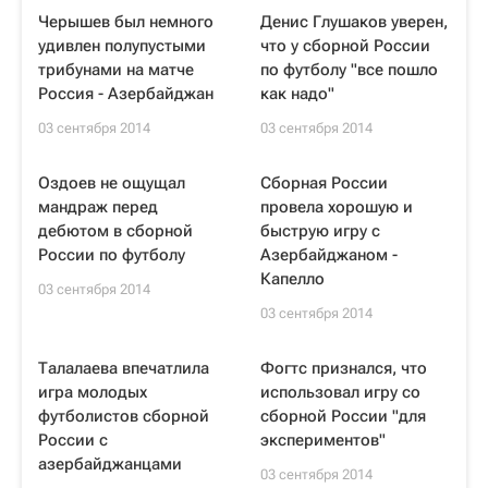
Черышев был немного
Денис Глушаков уверен,
удивлен полупустыми
что у сборной России
трибунами на матче
по футболу "все пошло
Россия - Азербайджан
как надо"
03 сентября 2014
03 сентября 2014
Оздоев не ощущал
Сборная России
мандраж перед
провела хорошую и
дебютом в сборной
быструю игру с
России по футболу
Азербайджаном -
Капелло
03 сентября 2014
03 сентября 2014
Талалаева впечатлила
Фогтс признался, что
игра молодых
использовал игру со
футболистов сборной
сборной России "для
России с
экспериментов"
азербайджанцами
03 сентября 2014