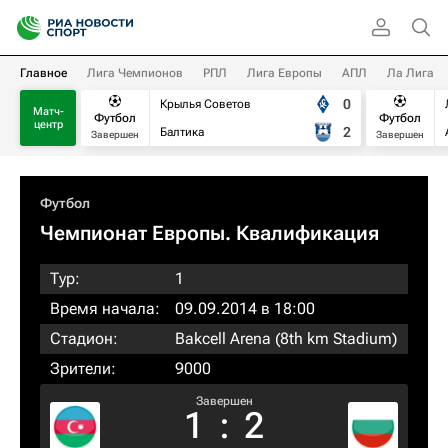
Главное
Лига Чемпионов
РПЛ
Лига Европы
АПЛ
Ла Лига
0
Крылья Советов
Матч-
Футбол
Футбол
центр
2
Балтика
Завершен
Завершен
Футбол
Чемпионат Европы. Квалификация​
Тур:
1
Время начала:
09.09.2014 в 18:00
Стадион:
Bakcell Arena (8th km Stadium)
Зрители:
9000
Завершен
1
:
2