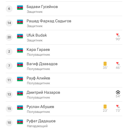
Бадави Гусейнов
6
Защитник
Рашад Фархад Садыгов
14
Защитник
Ufuk Budak
20
90‎’‎
Защитник
Кара Гараев
2
Полузащитник
Вагиф Дзавадов
7
35‎’‎
46‎’‎
Полузащитник
Рауф Алийев
11
Полузащитник
Дмитрий Назаров
13
54‎’‎
Полузащитник
Руслан Абушев
15
23‎’‎
73‎’‎
Полузащитник
Руфат Дадашов
10
Нападающий