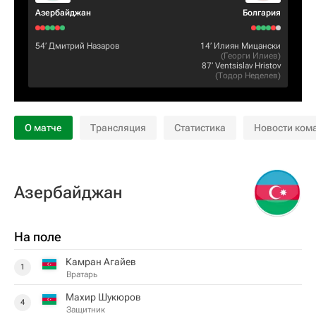
Азербайджан
Болгария
54‎’‎
Дмитрий Назаров
14‎’‎
Илиян Мицански
(
Георги Илиев
)
87‎’‎
Ventsislav Hristov
(
Тодор Неделев
)
О матче
Трансляция
Статистика
Новости ком
Азербайджан
На поле
Камран Агайев
1
Вратарь
Махир Шукюров
4
Защитник