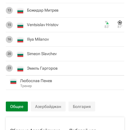
Божидар Митрев
13
Ventsislav Hristov
15
83‎’‎
87‎’‎
Iliya Milanov
16
Simeon Slavchev
20
Эмиль Гаргоров
23
Любослав Пенев
Тренер
Общее
Азербайджан
Болгария