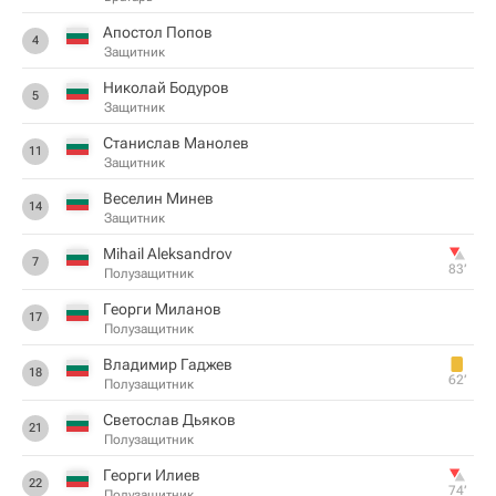
Апостол Попов
4
Защитник
Николай Бодуров
5
Защитник
Станислав Манолев
11
Защитник
Веселин Минев
14
Защитник
Mihail Aleksandrov
7
83‎’‎
Полузащитник
Георги Миланов
17
Полузащитник
Владимир Гаджев
18
62‎’‎
Полузащитник
Светослав Дьяков
21
Полузащитник
Георги Илиев
22
74‎’‎
Полузащитник