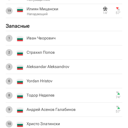
Илиян Мицански
19
14‎’‎
57‎’‎
Нападающий
Запасные
Ивaн Чвopoвич
1
Страхил Попов
2
Aleksandar Aleksandrov
3
Yordan Hristov
6
Тодор Неделев
8
74‎’‎
Андрей Асенов Галабинов
9
57‎’‎
Христо Златински
10