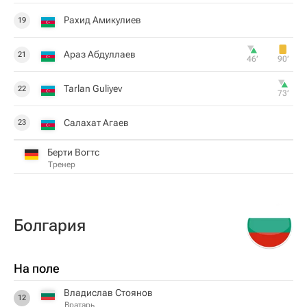
Рахид Амикулиев
19
Араз Абдуллаев
21
46‎’‎
90‎’‎
Tarlan Guliyev
22
73‎’‎
Салахат Агаев
23
Берти Вогтс
Тренер
Болгария
На поле
Владислав Стоянов
12
Вратарь