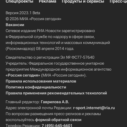
Спецпроекты
Реклама
Продукты и сервисы
Пресс-ц
Версия 2023.1 Beta
© 2026 МИА «Россия сегодня»
Вакансии
Сетевое издание РИА Новости зарегистрировано
в Федеральной службе по надзору в сфере связи,
информационных технологий и массовых коммуникаций
(Роскомнадзор) 08 апреля 2014 года.
Свидетельство о регистрации Эл № ФС77-57640
Учредитель: Федеральное государственное унитарное
предприятие Международное информационное агентство
«Россия сегодня»
(МИА «Россия сегодня»).
Правила использования материалов
Политика конфиденциальности
Правила применения рекомендательных технологий
Главный редактор:
Гаврилова А.В.
Адрес электронной почты Редакции:
r-sport.internet@ria.ru
По вопросам размещения пресс-релизов и рекламы
воспользуйтесь
формой обратной связи
Телефон Редакции:
7 (495) 645-6601