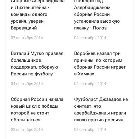
Сборные Азербайджана
Победой над
и Лихтенштейна -
Азербайджаном
команды одного
сборная России
уровня, уверен
установила высокую
Березуцкий
планку - Полоз
07 сентября 2014
04 сентября 2014
Виталий Мутко призвал
Воробьев назвал три
болельщиков
причины, по которым
поддержать сборную
сборная России играет
России по футболу
в Химках
04 сентября 2014
04 сентября 2014
Сборная России начала
Футболист Джавадов не
новый цикл с победы,
считает, что
которой не стоит
азербайджанцы играли
обольщаться
плохо против россиян
03 сентября 2014
03 сентября 2014