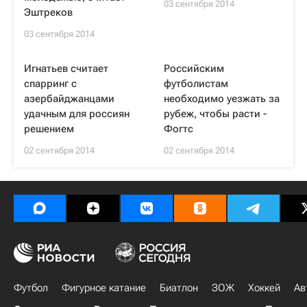
03 сентября 2014
Эштреков
03 сентября 2014
Игнатьев считает
Российским
спарринг с
футболистам
азербайджанцами
необходимо уезжать за
удачным для россиян
рубеж, чтобы расти -
решением
Фогтс
02 сентября 2014
02 сентября 2014
Футбол
Фигурное катание
Биатлон
ЗОЖ
Хоккей
Ав