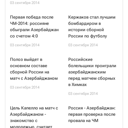
03 сентября 2014
Первая победа после
Кержаков стал лучшим
ЧМ-2014: россияне
бомбардиром в
обыграли Азербайджан
истории сборной
со счетом 4:0
России по футболу
03 сентября 2014
03 сентября 2014
Полоз выйдет в
Российские
основном составе
болельщики проиграли
сборной России на
азербайджанским
матч с Азербайджаном
перед матчем сборных
в Химках
03 сентября 2014
03 сентября 2014
Цель Капелло на матч с
Россия - Азербайджан:
Азербайджаном -
первая проверка после
знакомство с
провала на ЧМ
молодежью, считает