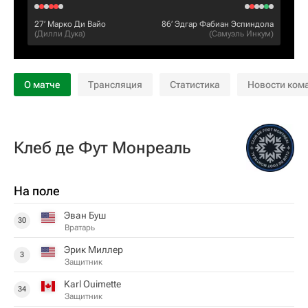
27‎’‎
Марко Ди Вайо
86‎’‎
Эдгар Фабиан Эспиндола
(
Дилли Дука
)
(
Самуэль Инкум
)
О матче
Трансляция
Статистика
Новости ком
Клеб де Фут Монреаль
На поле
Эван Буш
30
Вратарь
Эрик Миллер
3
Защитник
Karl Ouimette
34
Защитник