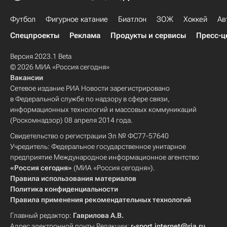
Футбол
Фигурное катание
Биатлон
ЗОЖ
Хоккей
Ав
Спецпроекты
Реклама
Продукты и сервисы
Пресс-ц
Версия 2023.1 Beta
© 2026 МИА «Россия сегодня»
Вакансии
Сетевое издание РИА Новости зарегистрировано
в Федеральной службе по надзору в сфере связи,
информационных технологий и массовых коммуникаций
(Роскомнадзор) 08 апреля 2014 года.
Свидетельство о регистрации Эл № ФС77-57640
Учредитель: Федеральное государственное унитарное
предприятие Международное информационное агентство
«Россия сегодня»
(МИА «Россия сегодня»).
Правила использования материалов
Политика конфиденциальности
Правила применения рекомендательных технологий
Главный редактор:
Гаврилова А.В.
Адрес электронной почты Редакции:
r-sport.internet@ria.ru