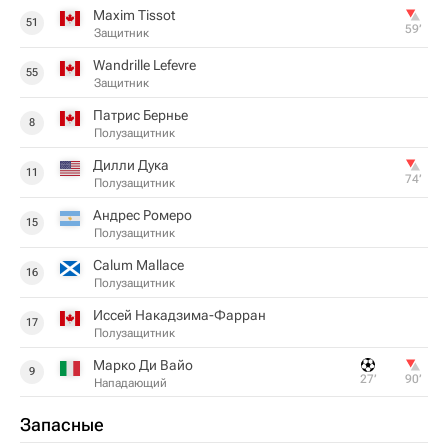
Maxim Tissot
51
59‎’‎
Защитник
Wandrille Lefevre
55
Защитник
Патрис Бернье
8
Полузащитник
Дилли Дука
11
74‎’‎
Полузащитник
Андрес Ромеро
15
Полузащитник
Calum Mallace
16
Полузащитник
Иссей Накадзима-Фарран
17
Полузащитник
Марко Ди Вайо
9
27‎’‎
90‎’‎
Нападающий
Запасные