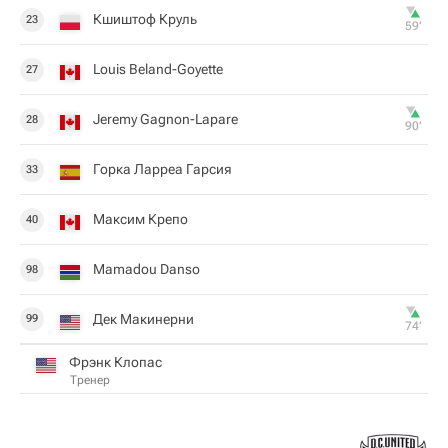
Кшиштоф Круль
23
59‎’‎
Louis Beland-Goyette
27
Jeremy Gagnon-Lapare
28
90‎’‎
Горка Ларреа Гарсия
33
Максим Крепо
40
Mamadou Danso
98
Дек Макинерни
99
74‎’‎
Фрэнк Клопас
Тренер