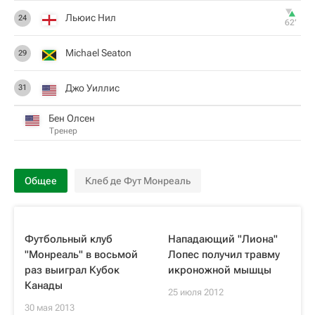
Льюис Нил
24
62‎’‎
Michael Seaton
29
Джо Уиллис
31
Бен Олсен
Тренер
Общее
Клеб де Фут Монреаль
Футбольный клуб
Нападающий "Лиона"
"Монреаль" в восьмой
Лопес получил травму
раз выиграл Кубок
икроножной мышцы
Канады
25 июля 2012
30 мая 2013