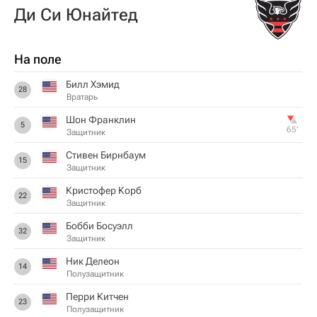
Ди Си Юнайтед
На поле
Билл Хэмид
28
Вратарь
Шон Франклин
5
65‎’‎
Защитник
Стивен Бирнбаум
15
Защитник
Кристофер Корб
22
Защитник
Бобби Босуэлл
32
Защитник
Ник Делеон
14
Полузащитник
Перри Китчен
23
Полузащитник