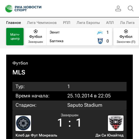
Главное
Лига Чемпионов
РПЛ
Лига Европы
АПЛ
Ла Лига
1
Зенит
Матч-
Футбол
Футбол
центр
0
Балтика
Завершен
Закончен (П)
Футбол
MLS
Тур:
1
Время начала:
25.10.2014 в 22:05
Стадион:
Saputo Stadium
Завершен
1
:
1
Клеб де Фут Монреаль
Ди Си Юнайтед