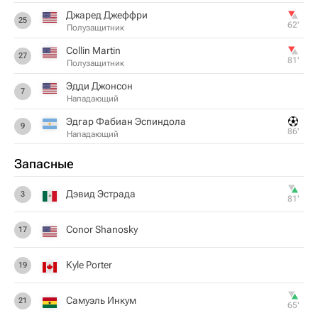
Джаред Джеффри
25
62‎’‎
Полузащитник
Collin Martin
27
81‎’‎
Полузащитник
Эдди Джонсон
7
Нападающий
Эдгар Фабиан Эспиндола
9
86‎’‎
Нападающий
Запасные
Дэвид Эстрада
3
81‎’‎
Conor Shanosky
17
Kyle Porter
19
Самуэль Инкум
21
65‎’‎