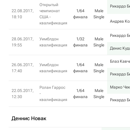
Открытый
Рикардо Б
22.08.2017,
чемпионат
1/64
Male
18:10
США -
финала
Single
Андреа К
квалификация
Рикардо Б
28.06.2017,
Уимблдон
1/32
Male
19:55
квалификация
финала
Single
Денис Куд
Блаз Кавч
26.06.2017,
Уимблдон
1/64
Male
17:40
квалификация
финала
Single
Рикардо Б
Марко Чек
Ролан Гаррос
22.05.2017,
1/64
Male
-
12:30
финала
Single
квалификация
Рикардо Б
Деннис Новак