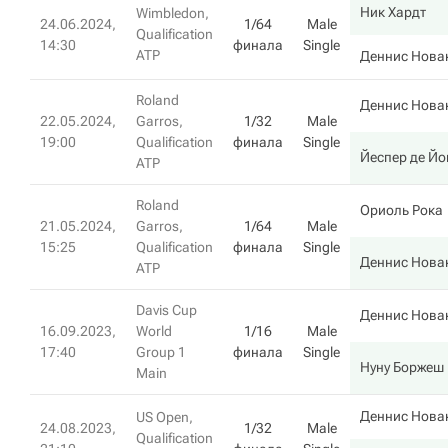
Ник Хардт
Wimbledon,
24.06.2024,
1/64
Male
Qualification
14:30
финала
Single
ATP
Деннис Нова
Roland
Деннис Нова
22.05.2024,
Garros,
1/32
Male
19:00
Qualification
финала
Single
Йеспер де Йо
ATP
Roland
Ориоль Рока
21.05.2024,
Garros,
1/64
Male
15:25
Qualification
финала
Single
Деннис Нова
ATP
Davis Cup
Деннис Нова
16.09.2023,
World
1/16
Male
17:40
Group 1
финала
Single
Нуну Боржеш
Main
Деннис Нова
US Open,
24.08.2023,
1/32
Male
Qualification