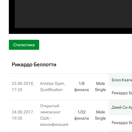
Статистика
Рикардо Беллотти
Блаз Кавч
23.06.2018,
Antalya Open,
1/8
Male
17:25
Qualification
финала
Single
Рикардо Б
Открытый
Джей Си А
24.08.2017,
чемпионат
1/32
Male
19:35
США -
финала
Single
Рикардо Б
квалификация