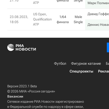
21:10
финала
Single
ATP
Марк Полма
Давид Гоффе
US Open,
23.08.2023,
1/64
Male
Qualification
18:05
финала
Single
ATP
Деннис Нова
Футбол
Фигурное катание
Б
Спецпроекты
Рекла
Версия 2023.1 Beta
© 2026 МИА «Россия сегодня»
Вакансии
Сетевое издание РИА Новости зарегистрировано
в Федеральной службе по надзору в сфере связи,