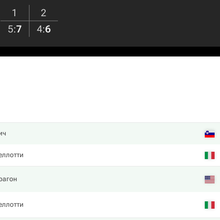
1
2
5
:
7
4
:
6
ич
еллотти
рагон
еллотти