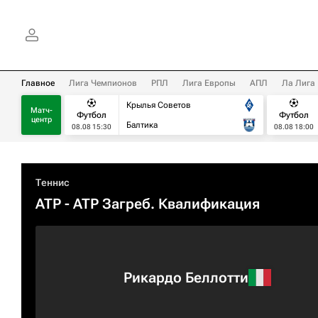
Главное
Лига Чемпионов
РПЛ
Лига Европы
АПЛ
Ла Лига
Крылья Советов
Матч-
Футбол
Футбол
центр
Балтика
08.08 15:30
08.08 18:00
Теннис
ATP
- ATP Загреб. Квалификация
Рикардо Беллотти