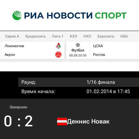
Серия А
Бундеслига
Лига 1
КХЛ
НХЛ
Евролига
НБА
Локомотив
ЦСКА
Футбол
Акрон
Ростов
08.08 20:30
Раунд:
1/16 финала
Время начала:
01.02.2014 в 17:45
Завершен
0
:
2
Деннис Новак