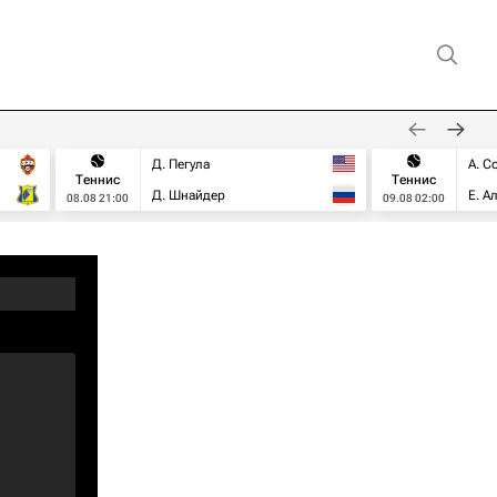
Д. Пегула
А. С
Теннис
Теннис
Д. Шнайдер
Е. А
08.08 21:00
09.08 02:00