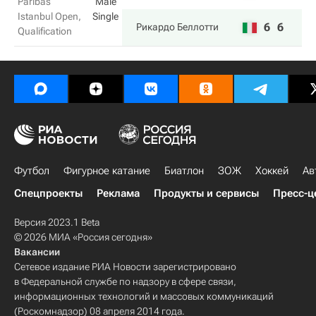
Paribas
Male
Istanbul Open,
Single
6
6
Рикардо Беллотти
Qualification
Футбол
Фигурное катание
Биатлон
ЗОЖ
Хоккей
Ав
Спецпроекты
Реклама
Продукты и сервисы
Пресс-ц
Версия 2023.1 Beta
© 2026 МИА «Россия сегодня»
Вакансии
Сетевое издание РИА Новости зарегистрировано
в Федеральной службе по надзору в сфере связи,
информационных технологий и массовых коммуникаций
(Роскомнадзор) 08 апреля 2014 года.