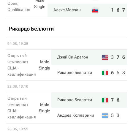
Male
Open,
Single
Qualification
1
6
7
Алекс Молчан
Рикардо Беллотти
24.08, 19:35
Открытый
3
7
6
Джей Си Арагон
чемпионат
Male
США -
Single
6
5
3
Рикардо Беллотти
квалификация
22.08, 18:10
Открытый
7
6
Рикардо Беллотти
чемпионат
Male
США -
Single
5
3
Андреа Колларини
квалификация
28.06, 19:55