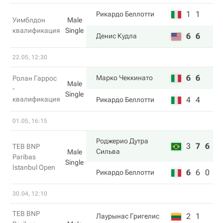
1
1
Рикардо Беллотти
Уимблдон
Male
квалификация
Single
6
6
Денис Кудла
22.05, 12:30
6
6
Марко Чеккинато
Ролан Гаррос
Male
-
Single
квалификация
4
4
Рикардо Беллотти
01.05, 16:15
Роджерио Дутра
3
7
6
TEB BNP
Сильва
Male
Paribas
Single
Istanbul Open
6
6
0
Рикардо Беллотти
30.04, 12:10
TEB BNP
2
1
Лаурынас Григелис