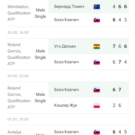
4
6
6
Бернард Томич
Wimbledon,
Male
Qualification
Single
ATP
6
4
3
Блаз Кавчич
26.05, 16:00
Roland
7
6
6
Уго Дельен
Garros,
Male
Qualification
Single
6
7
4
Блаз Кавчич
ATP
24.05, 23:40
Roland
6
7
Блаз Кавчич
Garros,
Male
Qualification
Single
2
6
Кацпер Жук
ATP
07.01, 10:05
6
4
5
Блаз Кавчич
Antalya