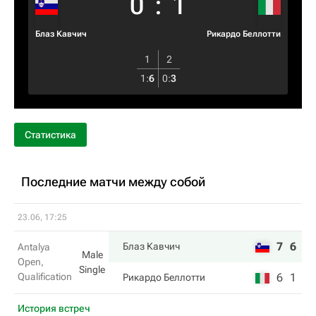
0
:
1
Блаз Кавчич
Рикардо Беллотти
1
2
1
:
6
0
:
3
Статистика
Последние матчи между собой
23.06, 17:25
7
6
Блаз Кавчич
Antalya
Male
Open,
Single
Qualification
6
1
Рикардо Беллотти
История встреч