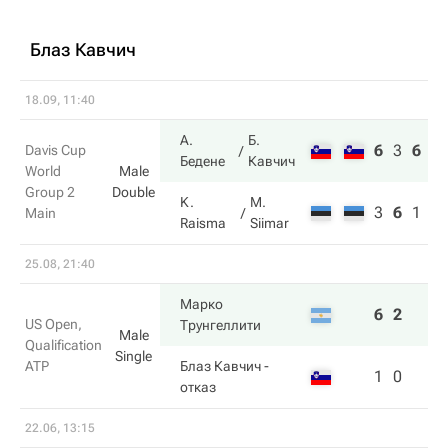
Блаз Кавчич
18.09, 11:40
А.
Б.
6
3
6
Davis Cup
Бедене
Кавчич
World
Male
Group 2
Double
K.
M.
3
6
1
Main
Raisma
Siimar
25.08, 21:40
Марко
6
2
US Open,
Трунгеллити
Male
Qualification
Single
ATP
Блаз Кавчич
-
1
0
отказ
22.06, 13:15