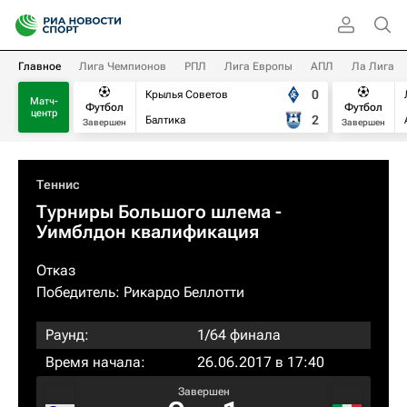
Главное
Лига Чемпионов
РПЛ
Лига Европы
АПЛ
Ла Лига
0
Крылья Советов
Матч-
Футбол
Футбол
центр
2
Балтика
Завершен
Завершен
Теннис
Турниры Большого шлема
-
Уимблдон квалификация
Отказ
Победитель:
Рикардо Беллотти
Раунд:
1/64 финала
Время начала:
26.06.2017 в 17:40
Завершен