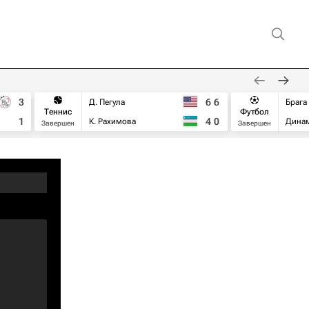
3
6
6
Д. Пегула
Брага
Теннис
Футбол
1
4
0
К. Рахимова
Дина
Завершен
Завершен