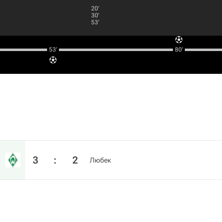
20‎’‎
30‎’‎
53‎’‎
53‎’‎
80‎’‎
3
:
2
Любек