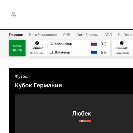
Главное
Лига Чемпионов
РПЛ
Лига Европы
АПЛ
Ла Лига
3
3
А. Калинская
Матч-
Теннис
Теннис
центр
6
6
Д. Шнайдер
Завершен
Завершен
Футбол
Кубок Германии
Любек