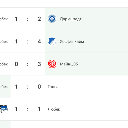
1
:
2
юбек
Дармштадт
1
:
4
юбек
Хоффенхайм
0
:
3
юбек
Майнц 05
1
:
0
юбек
Ганза
1
:
1
Любек