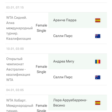
03.01, 07:15
WTA Сидней.
Аранча Парра
Апиа
Female
международный
Single
турнир.
Салли Пирс
Квалифилация
10.01, 03:00
Открытый
Андреа Миту
чемпионат
Female
Австралии -
Single
квалификация
Салли Пирс
WTA
04.01, 03:05
Лара Арруабаррена-
WTA Хобарт.
Весино
Международный
Female
турнир.
Single