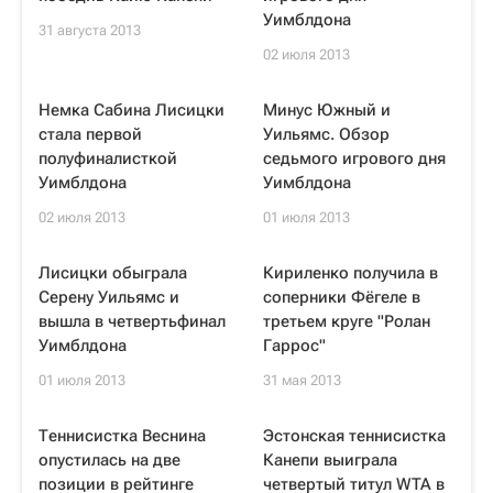
Уимблдона
31 августа 2013
02 июля 2013
Немка Сабина Лисицки
Минус Южный и
стала первой
Уильямс. Обзор
полуфиналисткой
седьмого игрового дня
Уимблдона
Уимблдона
02 июля 2013
01 июля 2013
Лисицки обыграла
Кириленко получила в
Серену Уильямс и
соперники Фёгеле в
вышла в четвертьфинал
третьем круге "Ролан
Уимблдона
Гаррос"
01 июля 2013
31 мая 2013
Теннисистка Веснина
Эстонская теннисистка
опустилась на две
Канепи выиграла
позиции в рейтинге
четвертый титул WTA в