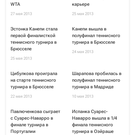
WTA
карьере
27 мая 2013
25 мая 2013
Эстонка Канепи стала
Канепи вышла в
первой финалисткой
полуфинал теннисного
теннисного турнира в
турнира в Брюсселе
Брюсселе
24 мая 2013
25 мая 2013
Цибулкова проиграла
Шарапова пробилась в
на старте теннисного
полуфинал теннисного
турнира в Брюсселе
турнира в Мадриде
22 мая 2013
10 мая 2013
Павлюченкова сыграет
Испанка Суарес-
с Суарес-Наварро в
Наварро вышла в 1/4
финале турнира в
финала теннисного
Португалии
турнира в Оэйраше