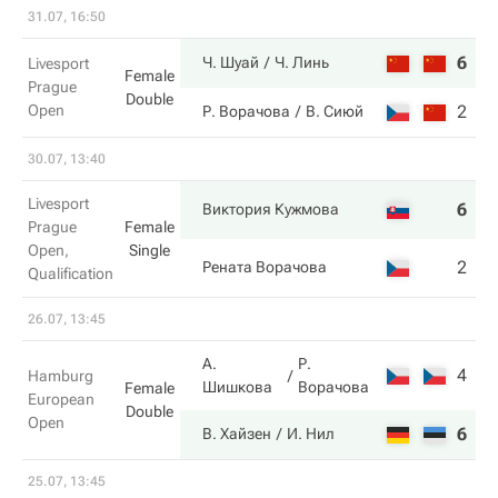
31.07, 16:50
6
6
Ч. Шуай
Ч. Линь
Livesport
Female
Prague
Double
Open
2
7
Р. Ворачова
В. Сиюй
30.07, 13:40
Livesport
6
6
Виктория Кужмова
Prague
Female
Open,
Single
2
2
Рената Ворачова
Qualification
26.07, 13:45
А.
Р.
4
2
Hamburg
Шишкова
Ворачова
Female
European
Double
Open
6
6
В. Хайзен
И. Нил
25.07, 13:45