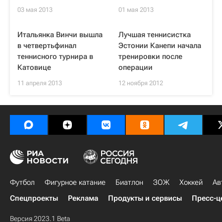
03 мая 2013
01 мая 2013
Итальянка Винчи вышла
Лучшая теннисистка
в четвертьфинал
Эстонии Канепи начала
теннисного турнира в
тренировки после
Катовице
операции
11 апреля 2013
12 ноября 2012
Футбол
Фигурное катание
Биатлон
ЗОЖ
Хоккей
Ав
Спецпроекты
Реклама
Продукты и сервисы
Пресс-ц
Версия 2023.1 Beta