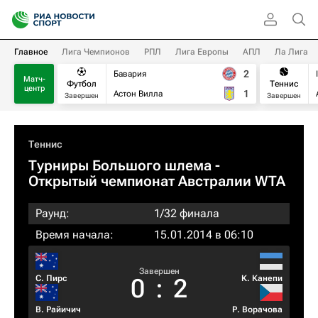
Главное
Лига Чемпионов
РПЛ
Лига Европы
АПЛ
Ла Лига
2
Бавария
Матч-
Футбол
Теннис
центр
1
Астон Вилла
Завершен
Завершен
Теннис
Турниры Большого шлема
-
Открытый чемпионат Австралии WTA
Раунд:
1/32 финала
Время начала:
15.01.2014 в 06:10
Завершен
С. Пирс
К. Канепи
0
:
2
В. Райичич
Р. Ворачова