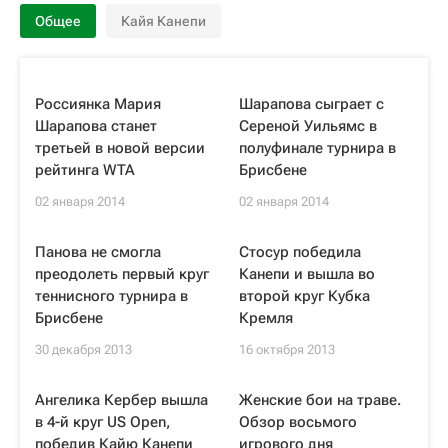
Общее
Кайя Канепи
Россиянка Мария
Шарапова сыграет с
Шарапова станет
Сереной Уильямс в
третьей в новой версии
полуфинале турнира в
рейтинга WTA
Брисбене
02 января 2014
02 января 2014
Панова не смогла
Стосур победила
преодолеть первый круг
Канепи и вышла во
теннисного турнира в
второй круг Кубка
Брисбене
Кремля
30 декабря 2013
16 октября 2013
Ангелика Кербер вышла
Женские бои на траве.
в 4-й круг US Open,
Обзор восьмого
победив Кайю Канепи
игрового дня