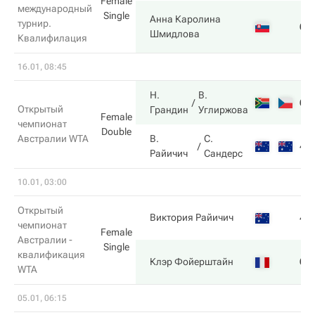
Female
международный
Single
Анна Каролина
турнир.
6
Шмидлова
Квалифилация
16.01, 08:45
Н.
В.
6
Открытый
Грандин
Углиржова
Female
чемпионат
Double
Австралии WTA
В.
С.
4
Райичич
Сандерс
10.01, 03:00
Открытый
4
Виктория Райичич
чемпионат
Female
Австралии -
Single
квалификация
6
Клэр Фойерштайн
WTA
05.01, 06:15