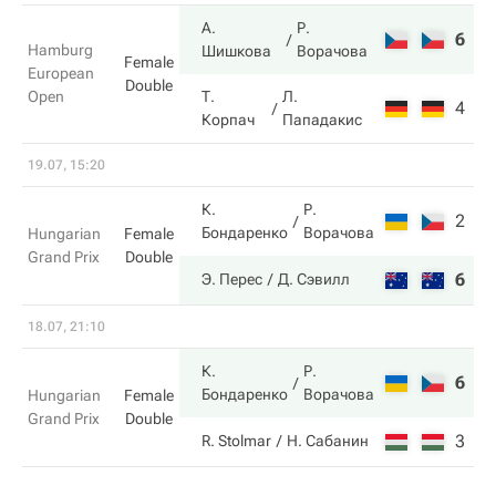
А.
Р.
6
3
Hamburg
Шишкова
Ворачова
Female
European
Double
Open
Т.
Л.
4
6
Корпач
Пападакис
19.07, 15:20
К.
Р.
2
1
Бондаренко
Ворачова
Hungarian
Female
Grand Prix
Double
6
6
Э. Перес
Д. Сэвилл
18.07, 21:10
К.
Р.
6
6
Бондаренко
Ворачова
Hungarian
Female
Grand Prix
Double
3
2
R. Stolmar
Н. Сабанин