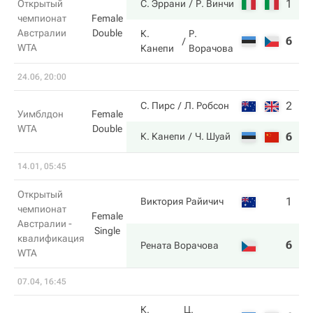
1
6
Открытый
С. Эррани
Р. Винчи
чемпионат
Female
Австралии
Double
К.
Р.
6
1
WTA
Канепи
Ворачова
24.06, 20:00
2
4
С. Пирс
Л. Робсон
Уимблдон
Female
WTA
Double
6
6
К. Канепи
Ч. Шуай
14.01, 05:45
Открытый
1
4
Виктория Райичич
чемпионат
Female
Австралии -
Single
квалификация
6
6
Рената Ворачова
WTA
07.04, 16:45
К.
Ц.