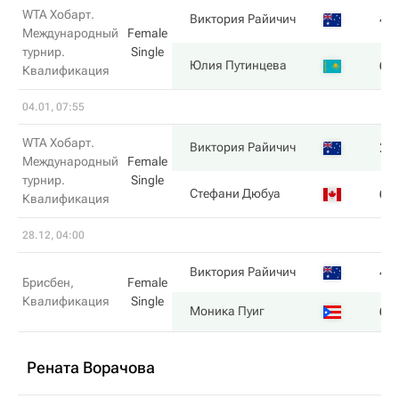
WTA Хобарт.
4
Виктория Райичич
Международный
Female
турнир.
Single
6
Юлия Путинцева
Квалификация
04.01, 07:55
WTA Хобарт.
2
Виктория Райичич
Международный
Female
турнир.
Single
6
Стефани Дюбуа
Квалификация
28.12, 04:00
4
Виктория Райичич
Брисбен,
Female
Квалификация
Single
6
Моника Пуиг
Рената Ворачова