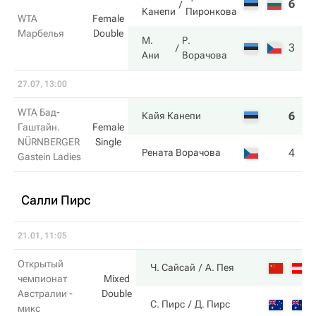
6
3
Канепи
Пиронкова
WTA
Female
Марбелья
Double
М.
Р.
3
6
Ани
Ворачова
27.07, 13:00
WTA Бад-
6
3
Кайя Канепи
Гаштайн.
Female
NÜRNBERGER
Single
4
6
Рената Ворачова
Gastein Ladies
Салли Пирс
21.01, 11:05
Открытый
Ч. Сайсай
А. Пея
чемпионат
Mixed
Австралии -
Double
С. Пирс
Д. Пирс
микс