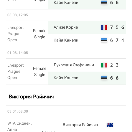
6
6
Кайя Канепи
03.08, 12:05
7
5
6
Ализе Корне
Livesport
Female
Prague
Single
Open
6
7
4
Кайя Канепи
01.08, 14:05
2
3
Лукреция Стефанини
Livesport
Female
Prague
Single
Open
6
6
Кайя Канепи
Виктория Райичич
03.01, 08:30
WTA Сидней.
1
Виктория Райичич
Апиа