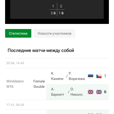
1
2
3
:
6
1
:
6
Статистика
Новости участников
Последние матчи между собой
29.06, 14:45
К.
Р.
1
6
Канепи
Ворачова
Wimbledon
Female
WTA
Double
А.
О.
6
4
Барнетт
Николс
17.01, 04:20