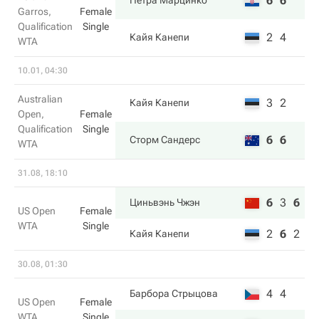
6
6
Петра Марцинко
Garros,
Female
Qualification
Single
2
4
Кайя Канепи
WTA
10.01, 04:30
Australian
3
2
Кайя Канепи
Open,
Female
Qualification
Single
6
6
Сторм Сандерс
WTA
31.08, 18:10
6
3
6
Циньвэнь Чжэн
US Open
Female
WTA
Single
2
6
2
Кайя Канепи
30.08, 01:30
4
4
Барбора Стрыцова
US Open
Female
WTA
Single