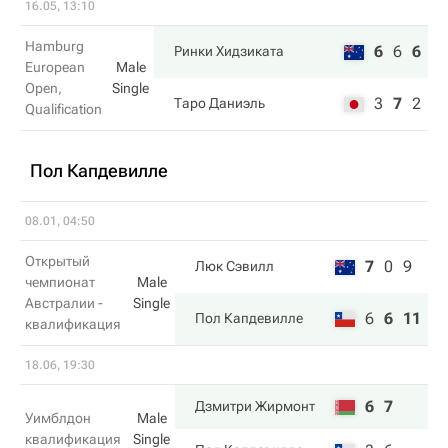
16.05, 13:10
Hamburg
6
6
6
Ринки Хидзиката
European
Male
Open,
Single
3
7
2
Таро Даниэль
Qualification
Пол Капдевилле
08.01, 04:50
Открытый
7
0
9
Люк Сэвилл
чемпионат
Male
Австралии -
Single
6
6
11
Пол Капдевилле
квалификация
18.06, 19:30
6
7
Дзмитри Жирмонт
Уимблдон
Male
квалификация
Single