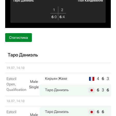
Таро Даниэль
Пол Капдевилле
1
2
6
:
0
6
:
4
Статистика
Таро Даниэль
19.07, 14:10
4
6
3
Кирьян Жаке
Estoril
Male
Open,
Single
Qualification
6
3
6
Таро Даниэль
18.07, 14:10
6
6
Таро Даниэль
Estoril
Male