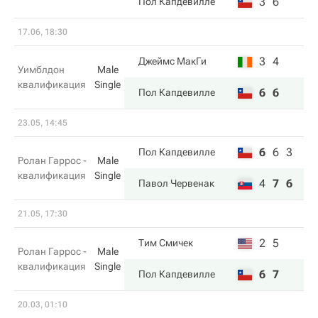
3
6
Пол Капдевилле
17.06, 18:30
3
4
Джеймс МакГи
Уимблдон
Male
квалификация
Single
6
6
Пол Капдевилле
23.05, 14:45
6
6
3
Пол Капдевилле
Ролан Гаррос -
Male
квалификация
Single
4
7
6
Павол Червенак
21.05, 17:30
2
5
Тим Смичек
Ролан Гаррос -
Male
квалификация
Single
6
7
Пол Капдевилле
20.03, 01:10