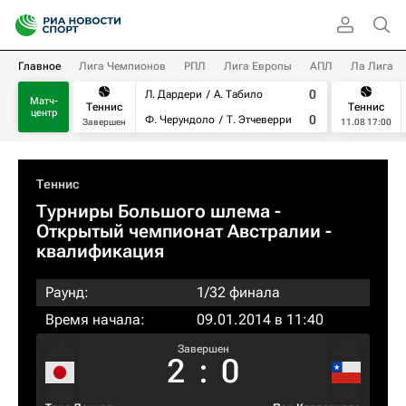
Главное
Лига Чемпионов
РПЛ
Лига Европы
АПЛ
Ла Лига
0
Л. Дардери
А. Табило
Матч-
Теннис
Теннис
центр
0
Ф. Черундоло
Т. Этчеверри
Завершен
11.08 17:00
Теннис
Турниры Большого шлема
-
Открытый чемпионат Австралии -
квалификация
Раунд:
1/32 финала
Время начала:
09.01.2014 в 11:40
Завершен
2
:
0