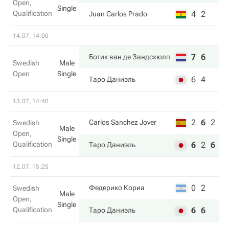
Open,
Single
Qualification
4
2
Juan Carlos Prado
14.07, 14:00
7
6
Ботик ван де Зандсхюлп
Swedish
Male
Open
Single
6
4
Таро Даниэль
13.07, 14:40
2
6
2
Carlos Sanchez Jover
Swedish
Male
Open,
Single
Qualification
6
2
6
Таро Даниэль
12.07, 15:25
0
2
Федерико Кориа
Swedish
Male
Open,
Single
Qualification
6
6
Таро Даниэль