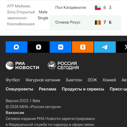
ATP Майами.
6
3
Пол Капдевилле
Sony Открытый
Male
чемпионат.
Single
7
6
Оливер Рохус
Квалификация
Футбол
Фигурное катание
Биатлон
ЗОЖ
Хоккей
Ав
Спецпроекты
Реклама
Продукты и сервисы
Пресс-ц
Версия 2023.1 Beta
© 2026 МИА «Россия сегодня»
Вакансии
Сетевое издание РИА Новости зарегистрировано
в Федеральной службе по надзору в сфере связи,