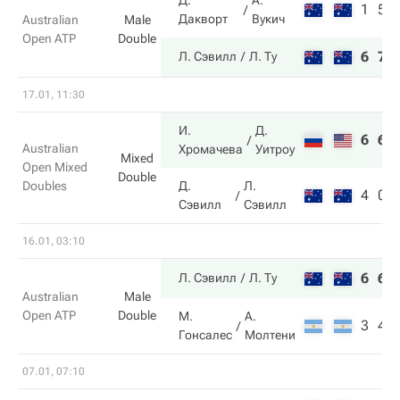
Д.
А.
1
5
Дакворт
Вукич
Australian
Male
Open ATP
Double
6
7
Л. Сэвилл
Л. Ту
17.01, 11:30
И.
Д.
6
6
Australian
Хромачева
Уитроу
Mixed
Open Mixed
Double
Doubles
Д.
Л.
4
0
Сэвилл
Сэвилл
16.01, 03:10
6
6
Л. Сэвилл
Л. Ту
Australian
Male
Open ATP
Double
М.
А.
3
4
Гонсалес
Молтени
07.01, 07:10