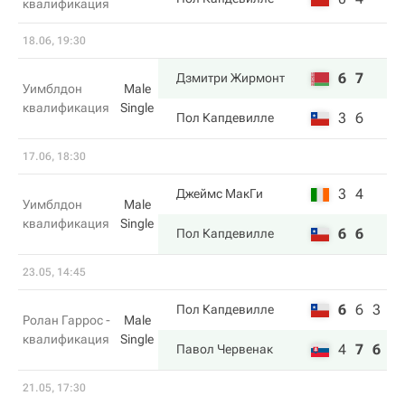
квалификация
18.06, 19:30
6
7
Дзмитри Жирмонт
Уимблдон
Male
квалификация
Single
3
6
Пол Капдевилле
17.06, 18:30
3
4
Джеймс МакГи
Уимблдон
Male
квалификация
Single
6
6
Пол Капдевилле
23.05, 14:45
6
6
3
Пол Капдевилле
Ролан Гаррос -
Male
квалификация
Single
4
7
6
Павол Червенак
21.05, 17:30