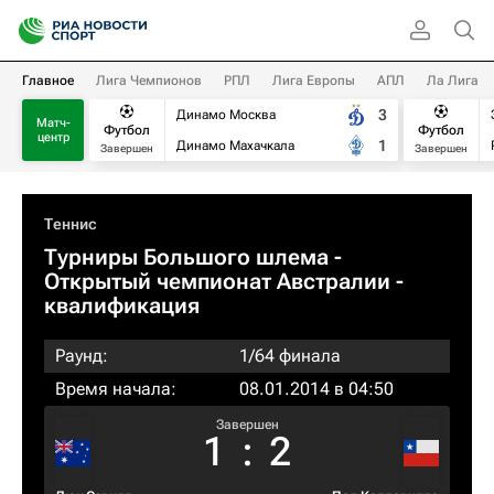
Главное
Лига Чемпионов
РПЛ
Лига Европы
АПЛ
Ла Лига
3
Динамо Москва
Матч-
Футбол
Футбол
центр
1
Динамо Махачкала
Завершен
Завершен
Теннис
Турниры Большого шлема
-
Открытый чемпионат Австралии -
квалификация
Раунд:
1/64 финала
Время начала:
08.01.2014 в 04:50
Завершен
1
:
2