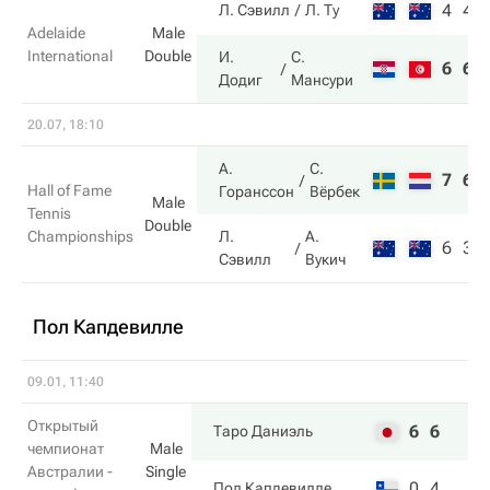
4
4
Л. Сэвилл
Л. Ту
Adelaide
Male
International
Double
И.
С.
6
6
Додиг
Мансури
20.07, 18:10
А.
С.
7
6
Hall of Fame
Горанссон
Вёрбек
Male
Tennis
Double
Championships
Л.
А.
6
3
Сэвилл
Вукич
Пол Капдевилле
09.01, 11:40
Открытый
6
6
Таро Даниэль
чемпионат
Male
Австралии -
Single
0
4
Пол Капдевилле