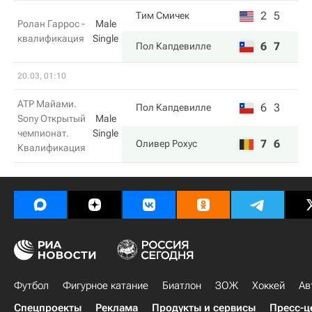
2
5
Тим Смичек
Ролан Гаррос -
Male
квалификация
Single
6
7
Пол Капдевилле
20.03, 01:10
ATP Майами.
6
3
Пол Капдевилле
Sony Открытый
Male
чемпионат.
Single
7
6
Оливер Рохус
Квалификация
Футбол
Фигурное катание
Биатлон
ЗОЖ
Хоккей
Ав
Спецпроекты
Реклама
Продукты и сервисы
Пресс-ц