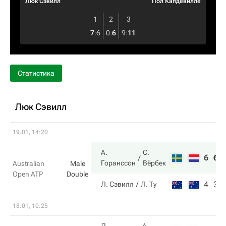
Люк Сэвилл
Пол Капдевилле
1
2
3
7
:
6
0
:
6
9
:
11
Статистика
Люк Сэвилл
19.01, 14:20
А.
С.
6
6
Горанссон
Вёрбек
Australian
Male
Open ATP
Double
4
3
Л. Сэвилл
Л. Ту
18.01, 10:25