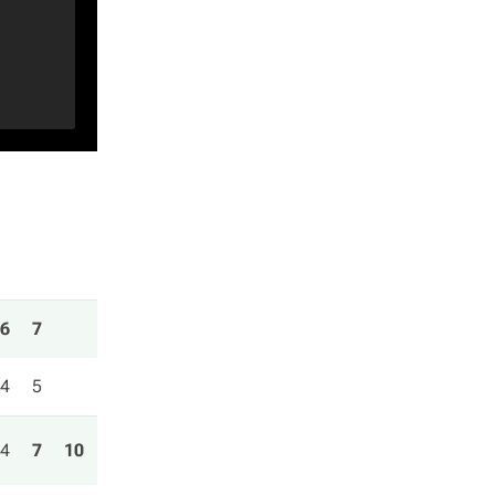
6
7
4
5
4
7
10