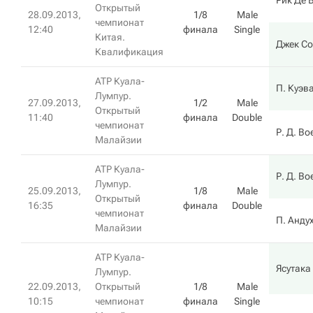
Рик Де 
Открытый
28.09.2013,
1/8
Male
чемпионат
12:40
финала
Single
Китая.
Джек Со
Квалификация
ATP Куала-
П. Куэв
Лумпур.
27.09.2013,
1/2
Male
Открытый
11:40
финала
Double
чемпионат
Р. Д. Во
Малайзии
ATP Куала-
Р. Д. Во
Лумпур.
25.09.2013,
1/8
Male
Открытый
16:35
финала
Double
чемпионат
П. Анду
Малайзии
ATP Куала-
Ясутака
Лумпур.
22.09.2013,
Открытый
1/8
Male
10:15
чемпионат
финала
Single