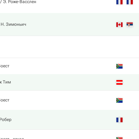
Э. Роже-Васслен
Н. Зимоньич
Воест
к Тим
Воест
Робер