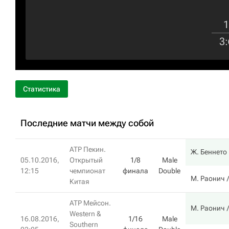
1
3
:
Статистика
Последние матчи между собой
ATP Пекин.
Ж. Беннето
05.10.2016,
Открытый
1/8
Male
12:15
чемпионат
финала
Double
М. Раонич
Китая
ATP Мейсон.
М. Раонич
Western &
16.08.2016,
1/16
Male
Southern