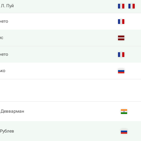
Л. Пуй
нето
ис
нето
ько
 Девварман
 Рублев