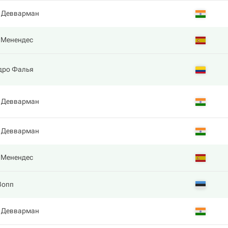
 Девварман
 Менендес
дро Фалья
 Девварман
 Девварман
 Менендес
Зопп
 Девварман