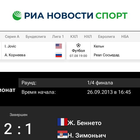
Серия А
Бундеслига
Лига 1
КХЛ
НХЛ
Евролига
НБА
I. Jovic
Кельн
Футбол
А. Корнеева
Реал Сосьедад
07.08 19:00
Раунд:
1/4 финала
ионат
Время начала:
26.09.2013 в 16:45
Завершен
Ж. Беннето
2
:
1
Н. Зимоньич