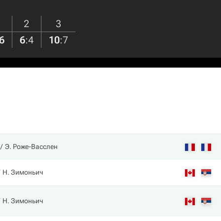
2
3
6
6
:
4
10
:
7
Э. Роже-Васслен
Н. Зимоньич
Н. Зимоньич