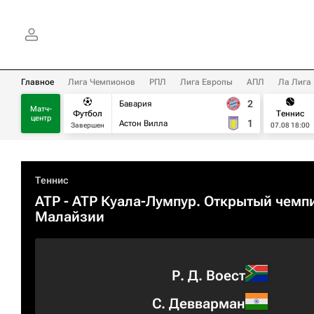
Главное
Лига Чемпионов
РПЛ
Лига Европы
АПЛ
Ла Лига
2
Бавария
Матч-
Футбол
Теннис
центр
1
Астон Вилла
Завершен
07.08 18:00
Теннис
ATP
- ATP Куала-Лумпур. Открытый чемп
Малайзии
Р. Д. Воест
С. Девварман