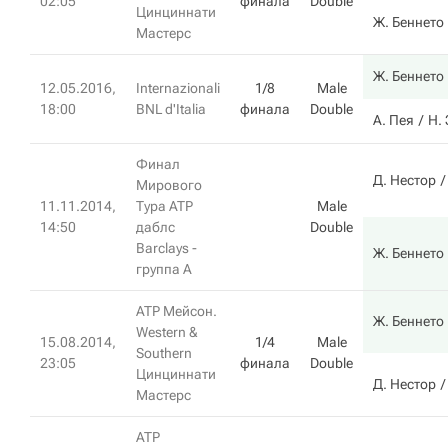
02:05
финала
Double
Цинциннати
Ж. Беннето
Мастерс
Ж. Беннето
12.05.2016,
Internazionali
1/8
Male
18:00
BNL d'Italia
финала
Double
А. Пея
Н.
Финал
Д. Нестор
Мирового
11.11.2014,
Тура ATP
Male
14:50
даблс
Double
Barclays -
Ж. Беннето
группа A
ATP Мейсон.
Ж. Беннето
Western &
15.08.2014,
1/4
Male
Southern
23:05
финала
Double
Цинциннати
Д. Нестор
Мастерс
ATP