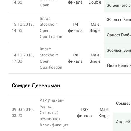
14:35
финала
Double
Open
Ж. Беннето
Intrum
Жюльен Бен
15.10.2018,
Stockholm
1/4
Male
14:55
Open,
финала
Single
Эрнест Гулб
Qualification
Intrum
Жюльен Бен
14.10.2018,
Stockholm
1/8
Male
17:00
Open,
финала
Single
Иван Недел
Qualification
Сомдев Девварман
ATP Индиан-
Сомдев
Уэллс.
09.03.2016,
1/32
Male
Открытый
03:20
финала
Single
чемпионат.
Андрей
Квалификация