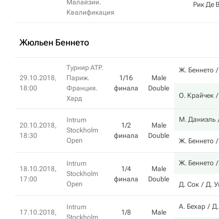
Малайзии.
Рик Де 
Квалификация
Жюльен Беннето
Турнир ATP.
Ж. Беннето
29.10.2018,
Париж.
1/16
Male
18:00
Франция.
финала
Double
О. Крайчек
Хард
М. Даниэль
Intrum
20.10.2018,
1/2
Male
Stockholm
18:30
финала
Double
Open
Ж. Беннето
Ж. Беннето
Intrum
18.10.2018,
1/4
Male
Stockholm
17:00
финала
Double
Open
Д. Сок
Д. 
А. Бехар
Д
Intrum
17.10.2018,
1/8
Male
Stockholm