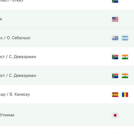
Воест
- отказ
к
ас
О. Себальос
ест
С. Девварман
ест
С. Девварман
хар
В. Ханеску
 Утияма