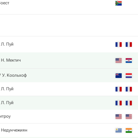
Воест
Л. Пуй
Н. Мектич
У. Коольхоф
Л. Пуй
Л. Пуй
Уитроу
. Недунчежиян