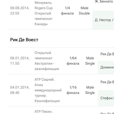
Ж. Беннето
Монреаль.
08.08.2014,
Rogers Cup
1/4
Male
23:55
Открытый
финала
Double
чемпионат
Д. Нестор
Канады
Рик Де Воест
Открытый
Рик Де 
08.01.2014,
чемпионат
1/64
Male
11:50
Австралии -
финала
Single
Домини
квалификация
ATP Сидней.
Рик Де 
Апиа
04.01.2014,
1/16
Male
международный
08:40
финала
Single
турнир.
Стефан 
Квалифилация
ATP Пекин.