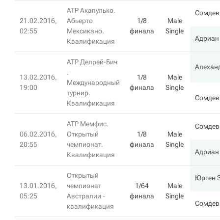
ATP Акапулько.
Сомдев
21.02.2016,
Абьерто
1/8
Male
02:55
Мексикано.
финала
Single
Адриан
Квалификация
ATP Делрей-Бич
Алехан
.
13.02.2016,
1/8
Male
Международный
19:00
финала
Single
турнир.
Сомдев
Квалификация
ATP Мемфис.
Сомдев
06.02.2016,
Открытый
1/8
Male
20:55
чемпионат.
финала
Single
Адриан
Квалификация
Открытый
Юрген 
13.01.2016,
чемпионат
1/64
Male
05:25
Австралии -
финала
Single
Сомдев
квалификация