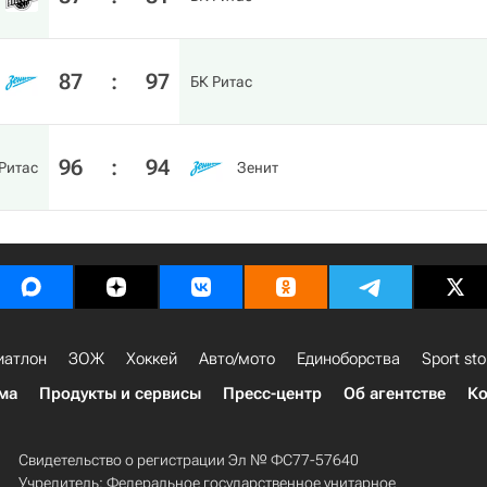
87
:
97
БК Ритас
96
:
94
Ритас
Зенит
иатлон
ЗОЖ
Хоккей
Авто/мото
Единоборства
Sport sto
ма
Продукты и сервисы
Пресс-центр
Об агентстве
Ко
Свидетельство о регистрации Эл № ФС77-57640
Учредитель: Федеральное государственное унитарное