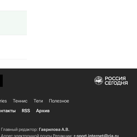
ries
Теннис
Теги
Полезное
нтакты
RSS
Архив
Главный редактор:
Гаврилова А.В.
Адрес электронной почты Редакции:
r-sport.internet@ria.ru