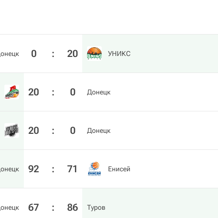
0
:
20
онецк
УНИКС
20
:
0
Донецк
20
:
0
Донецк
92
:
71
онецк
Енисей
67
:
86
онецк
Туров