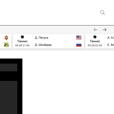
Д. Пегула
А. С
Теннис
Теннис
Д. Шнайдер
Е. А
08.08 21:00
09.08 02:00