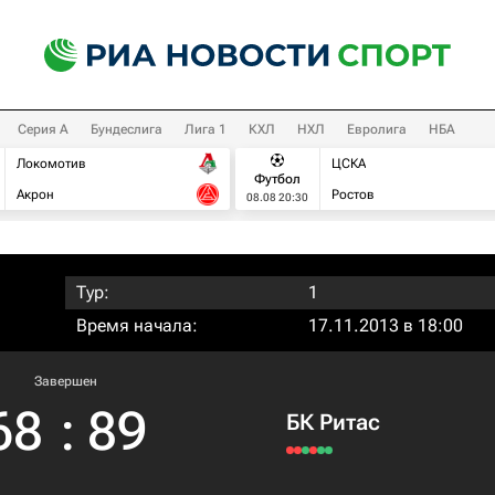
Серия А
Бундеслига
Лига 1
КХЛ
НХЛ
Евролига
НБА
Локомотив
ЦСКА
Футбол
Акрон
Ростов
08.08 20:30
Тур:
1
Время начала:
17.11.2013 в 18:00
Завершен
68
:
89
БК Ритас