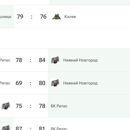
79
:
76
онецк
Калев
78
:
84
Ритас
Нижний Новгород
69
:
80
Ритас
Нижний Новгород
75
:
78
БК Ритас
87
:
81
БК Ритас