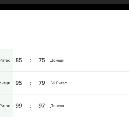
85
:
75
Ритас
Донецк
95
:
79
онецк
БК Ритас
99
:
97
Ритас
Донецк