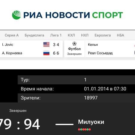
Серия А
Бундеслига
Лига 1
КХЛ
НХЛ
Евролига
НБА
3
4
I. Jovic
Кельн
Футбол
6
6
А. Корнеева
Реал Сосьедад
Завершен
Тур:
1
Время начала:
01.01.2014 в 07:30
Зрители:
18997
Завершен
79
:
94
Милуоки