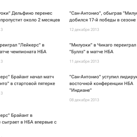
уоки" Дельфино перенес
"Сан-Антонио", обыграв "Милу
пропустит около 2 месяцев
добился 17-й победы в сезоне
13
12 декабря 2013
реиграл "Лейкерс" в
"Милуоки" в Чикаго переиграл
атче чемпионата НБА
"Буллз" в матче НБА
13
11 декабря 2013
ерс" Брайант начал матч
"Сан-Антонио" уступил лидир
нто" в стартовой пятерке
восточной конференции НБА
"Индиане"
13
08 декабря 2013
ерс" Брайант в
 сыграет в НБА впервые с