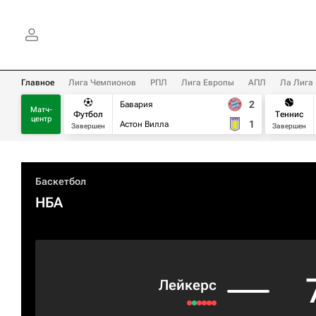
Главное
Лига Чемпионов
РПЛ
Лига Европы
АПЛ
Ла Лига
2
Бавария
Матч-
Футбол
Теннис
центр
1
Астон Вилла
Завершен
Завершен
Баскетбол
НБА
Лейкерс