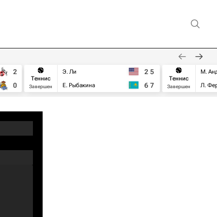
2
2
5
Э. Ли
М. Ан
Теннис
Теннис
0
6
7
Е. Рыбакина
Л. Фе
Завершен
Завершен