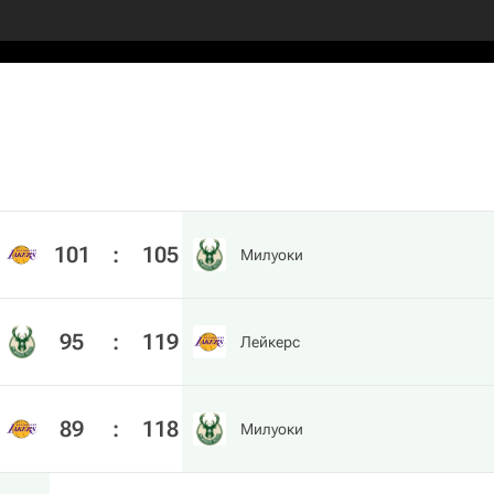
101
:
105
Милуоки
95
:
119
Лейкерс
89
:
118
Милуоки