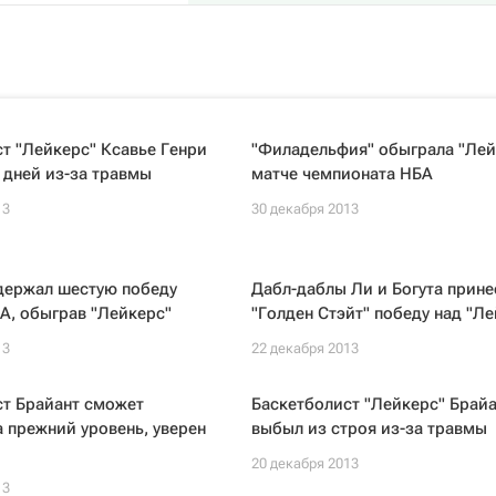
т "Лейкерс" Ксавье Генри
"Филадельфия" обыграла "Лей
 дней из-за травмы
матче чемпионата НБА
13
30 декабря 2013
держал шестую победу
Дабл-даблы Ли и Богута прине
А, обыграв "Лейкерс"
"Голден Стэйт" победу над "Ле
13
22 декабря 2013
ст Брайант сможет
Баскетболист "Лейкерс" Брайа
а прежний уровень, уверен
выбыл из строя из-за травмы
20 декабря 2013
13