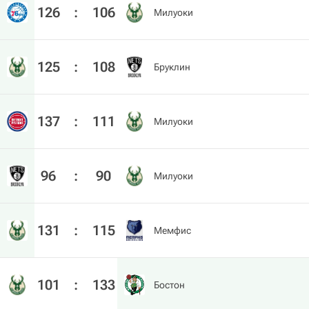
126
:
106
Милуоки
125
:
108
Бруклин
137
:
111
Милуоки
96
:
90
Милуоки
131
:
115
Мемфис
101
:
133
Бостон