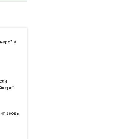
керс" в
сли
йкерс"
нт вновь