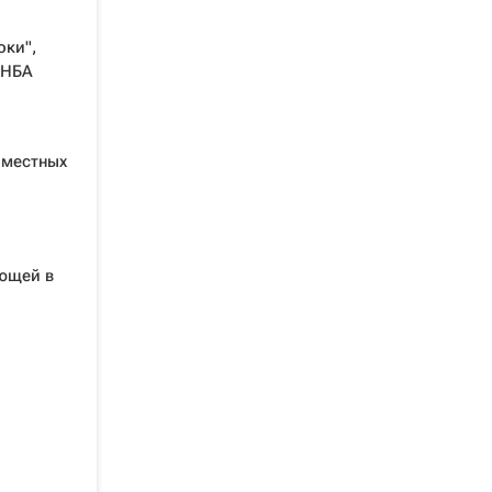
оки",
 НБА
 местных
ующей в