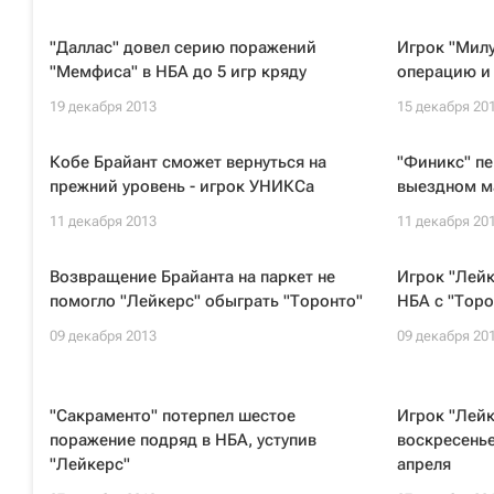
"Даллас" довел серию поражений
Игрок "Мил
"Мемфиса" в НБА до 5 игр кряду
операцию и 
19 декабря 2013
15 декабря 20
Кобе Брайант сможет вернуться на
"Финикс" пе
прежний уровень - игрок УНИКСа
выездном м
11 декабря 2013
11 декабря 20
Возвращение Брайанта на паркет не
Игрок "Лейк
помогло "Лейкерс" обыграть "Торонто"
НБА с "Торо
09 декабря 2013
09 декабря 20
"Сакраменто" потерпел шестое
Игрок "Лейк
поражение подряд в НБА, уступив
воскресенье
"Лейкерс"
апреля