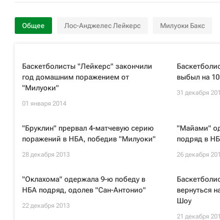
Общее
Лос-Анджелес Лейкерс
Милуоки Бакс
Баскетболисты "Лейкерс" закончили
Баскетболис
год домашним поражением от
выбыл на 10
"Милуоки"
31 декабря 20
01 января 2014
"Бруклин" прервал 4-матчевую серию
"Майами" о
поражений в НБА, победив "Милуоки"
подряд в НБ
28 декабря 2013
26 декабря 20
"Оклахома" одержала 9-ю победу в
Баскетболи
НБА подряд, одолев "Сан-Антонио"
вернуться н
Шоу
22 декабря 2013
21 декабря 20