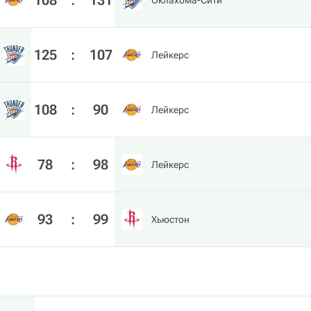
108
:
131
Оклахома-Сити
125
:
107
Лейкерс
108
:
90
Лейкерс
78
:
98
Лейкерс
93
:
99
Хьюстон