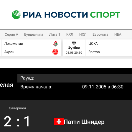
Серия А
Бундеслига
Лига 1
КХЛ
НХЛ
Евролига
НБА
Локомотив
ЦСКА
Футбол
Акрон
Ростов
08.08 20:30
Раунд:
Белая
Время начала:
09.11.2005 в 06:30
Завершен
2
:
1
Патти Шнидер