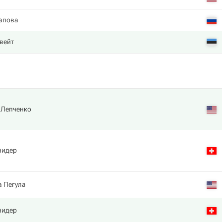
апова
вейт
 Лепченко
нидер
а Пегула
нидер