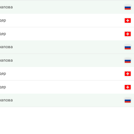
рапова
дер
дер
рапова
рапова
дер
дер
рапова