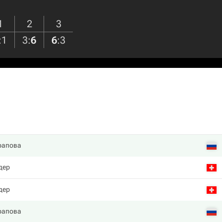
1
2
3
:
1
3
:
6
6
:
3
рапова
дер
дер
рапова