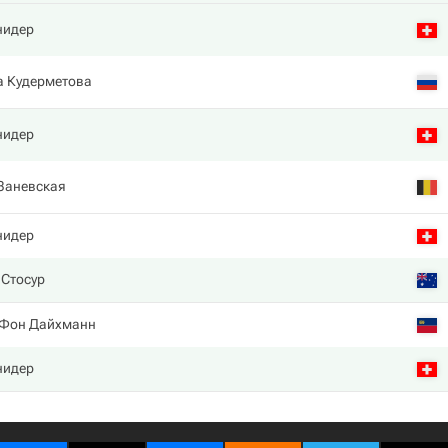
нидер
а Кудерметова
нидер
Заневская
нидер
 Стосур
 Фон Дайхманн
нидер