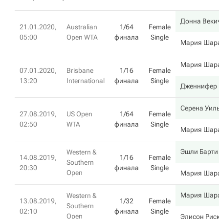
Донна Веки
21.01.2020,
Australian
1/64
Female
05:00
Open WTA
финала
Single
Мария Шар
Мария Шар
07.01.2020,
Brisbane
1/16
Female
13:20
International
финала
Single
Дженнифер 
Серена Уил
27.08.2019,
US Open
1/64
Female
02:50
WTA
финала
Single
Мария Шар
Эшли Барти
Western &
14.08.2019,
1/16
Female
Southern
20:30
финала
Single
Open
Мария Шар
Мария Шар
Western &
13.08.2019,
1/32
Female
Southern
02:10
финала
Single
Open
Элисон Рис