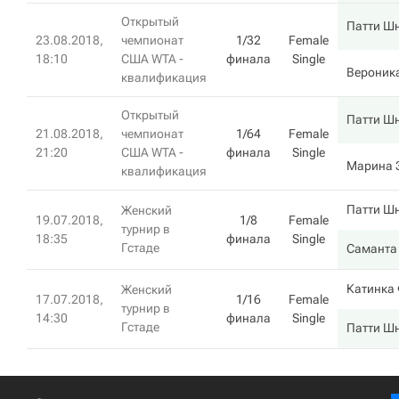
Открытый
Патти Ш
23.08.2018,
чемпионат
1/32
Female
18:10
США WTA -
финала
Single
Вероник
квалификация
Открытый
Патти Ш
21.08.2018,
чемпионат
1/64
Female
21:20
США WTA -
финала
Single
Марина 
квалификация
Патти Ш
Женский
19.07.2018,
1/8
Female
турнир в
18:35
финала
Single
Гстаде
Саманта
Катинка
Женский
17.07.2018,
1/16
Female
турнир в
14:30
финала
Single
Гстаде
Патти Ш