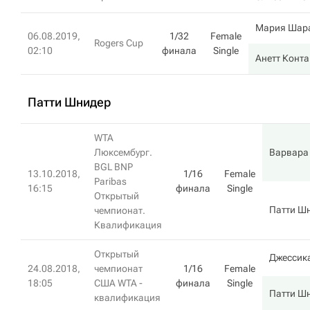
Мария Шар
06.08.2019,
1/32
Female
Rogers Cup
02:10
финала
Single
Анетт Конта
Патти Шнидер
WTA
Люксембург.
Варвара
BGL BNP
13.10.2018,
1/16
Female
Paribas
16:15
финала
Single
Открытый
Патти Ш
чемпионат.
Квалификация
Открытый
Джессик
24.08.2018,
чемпионат
1/16
Female
18:05
США WTA -
финала
Single
Патти Ш
квалификация