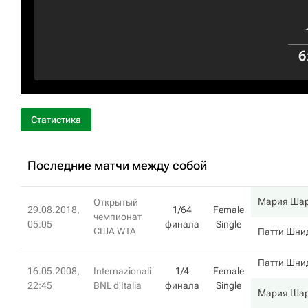
6
Статистика
Последние матчи между собой
Мария Ша
Открытый
29.08.2018,
1/64
Female
чемпионат
05:05
финала
Single
США WTA
Патти Шни
Патти Шни
16.05.2008,
Internazionali
1/4
Female
22:45
BNL d'Italia
финала
Single
Мария Ша