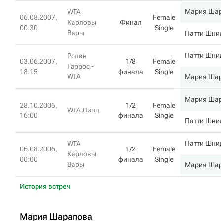
Мария Ша
WTA
06.08.2007,
Female
Карловы
Финал
00:30
Single
Вары
Патти Шни
Патти Шни
Ролан
03.06.2007,
1/8
Female
Гаррос -
18:15
финала
Single
WTA
Мария Ша
Мария Ша
28.10.2006,
1/2
Female
WTA Линц
16:00
финала
Single
Патти Шни
Патти Шни
WTA
06.08.2006,
1/2
Female
Карловы
00:00
финала
Single
Вары
Мария Ша
История встреч
Мария Шарапова