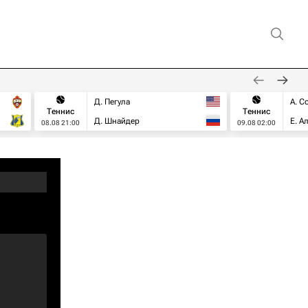
Д. Пегула
А. С
Теннис
Теннис
Д. Шнайдер
Е. А
08.08 21:00
09.08 02:00