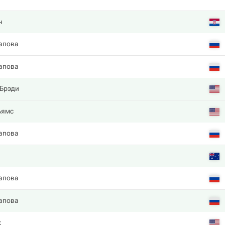
ч
апова
апова
Брэди
ьямс
апова
апова
апова
к