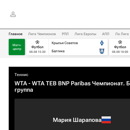
Главное
Лига Чемпионов
РПЛ
Лига Европы
АПЛ
Ла Лига
Крылья Советов
Матч-
Футбол
Футбол
центр
Балтика
08.08 15:30
08.08 18:00
Теннис
WTA
- WTA TEB BNP Paribas Чемпионат. 
группа
Мария Шарапова