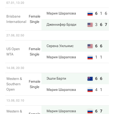
07.01, 13:20
6
1
6
Мария Шарапова
Brisbane
Female
International
Single
3
6
7
Дженнифер Брэди
27.08, 02:50
6
6
Серена Уильямс
US Open
Female
WTA
Single
1
1
Мария Шарапова
14.08, 20:30
6
6
Эшли Барти
Western &
Female
Southern
Single
Open
4
1
Мария Шарапова
13.08, 02:10
6
7
Мария Шарапова
Western &