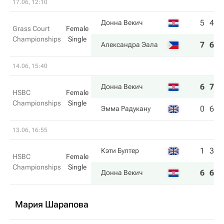
17.06, 12:10
5
4
Донна Векич
Grass Court
Female
Championships
Single
7
6
Александра Эала
14.06, 15:40
6
7
Донна Векич
HSBC
Female
Championships
Single
0
6
Эмма Радукану
13.06, 16:55
1
3
Кэти Бултер
HSBC
Female
Championships
Single
6
6
Донна Векич
Мария Шарапова