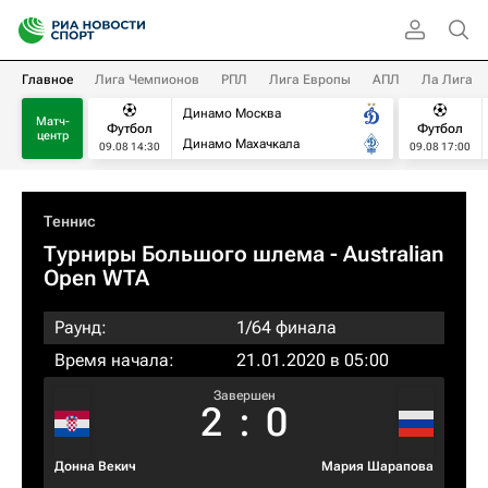
Главное
Лига Чемпионов
РПЛ
Лига Европы
АПЛ
Ла Лига
Динамо Москва
Матч-
Футбол
Футбол
центр
Динамо Махачкала
09.08 14:30
09.08 17:00
Теннис
Турниры Большого шлема
- Australian
Open WTA
Раунд:
1/64 финала
Время начала:
21.01.2020 в 05:00
Завершен
2
:
0
Донна Векич
Мария Шарапова