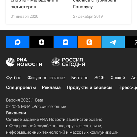
спорта – мельдоний и
снялась с турнира в
экдистерон
Гонолулу
01 января 2020
27 декабря 2019
Футбол
Фигурное катание
Биатлон
ЗОЖ
Хоккей
Ав
Спецпроекты
Реклама
Продукты и сервисы
Пресс-ц
Версия 2023.1 Beta
© 2026 МИА «Россия сегодня»
Вакансии
Сетевое издание РИА Новости зарегистрировано
в Федеральной службе по надзору в сфере связи,
информационных технологий и массовых коммуникаций