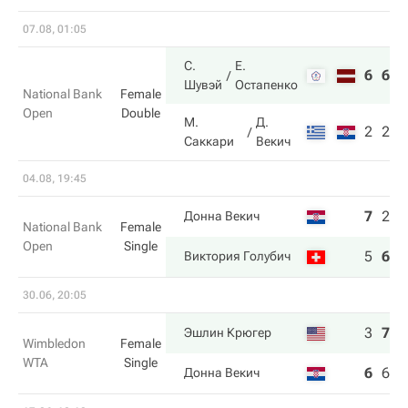
07.08, 01:05
С.
Е.
6
6
Шувэй
Остапенко
National Bank
Female
Open
Double
М.
Д.
2
2
Саккари
Векич
04.08, 19:45
7
2
3
Донна Векич
National Bank
Female
Open
Single
5
6
6
Виктория Голубич
30.06, 20:05
3
7
6
Эшлин Крюгер
Wimbledon
Female
WTA
Single
6
6
4
Донна Векич