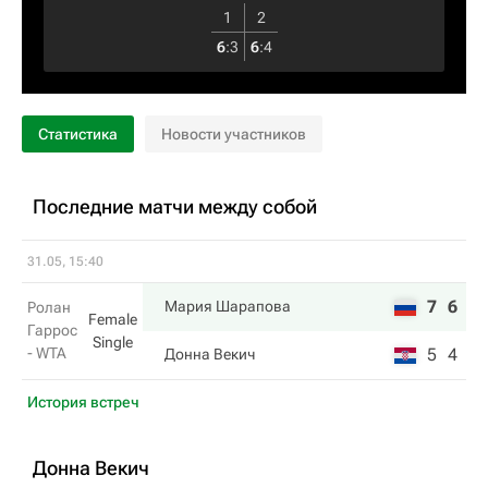
1
2
6
:
3
6
:
4
Статистика
Новости участников
Последние матчи между собой
31.05, 15:40
7
6
Мария Шарапова
Ролан
Female
Гаррос
Single
- WTA
5
4
Донна Векич
История встреч
Донна Векич