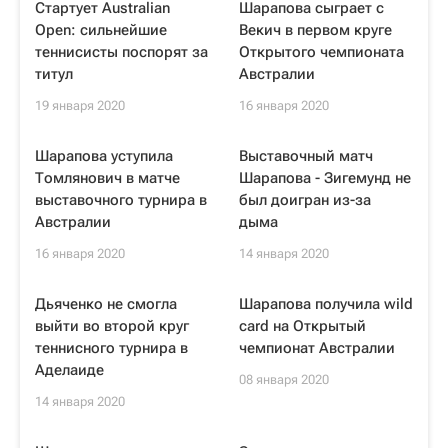
Стартует Australian
Шарапова сыграет с
Open: сильнейшие
Векич в первом круге
теннисисты поспорят за
Открытого чемпионата
титул
Австралии
19 января 2020
16 января 2020
Шарапова уступила
Выставочный матч
Томлянович в матче
Шарапова - Зигемунд не
выставочного турнира в
был доигран из-за
Австралии
дыма
16 января 2020
14 января 2020
Дьяченко не смогла
Шарапова получила wild
выйти во второй круг
card на Открытый
теннисного турнира в
чемпионат Австралии
Аделаиде
08 января 2020
14 января 2020