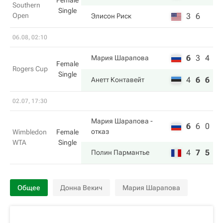
Female
Southern
Single
Open
3
6
Элисон Риск
06.08, 02:10
6
3
4
Мария Шарапова
Female
Rogers Cup
Single
4
6
6
Анетт Контавейт
02.07, 17:30
Мария Шарапова
-
6
6
0
отказ
Wimbledon
Female
WTA
Single
4
7
5
Полин Пармантье
Общее
Донна Векич
Мария Шарапова