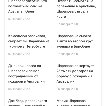
Шарапова уверена, что
Эксперт: несмотря на
получит wild card на
поражение в Брисбене,
Australian Open
Шарапова сыграла
круто
07 января 2020
07 января 2020
Камельзон рассказал,
Шарапова не смогла
сыграет ли Шарапова на
выйти во второй круг
турнире в Петербурге
турнира в Брисбене
07 января 2020
07 января 2020
Джокович вслед за
Шарапова пожертвует
Шараповой помог
25 тысяч долларов на
пострадавшим от
борьбу с пожарами в
пожаров в Австралии
Австралии
06 января 2020
05 января 2020
Две беды российского
Мария Шарапова