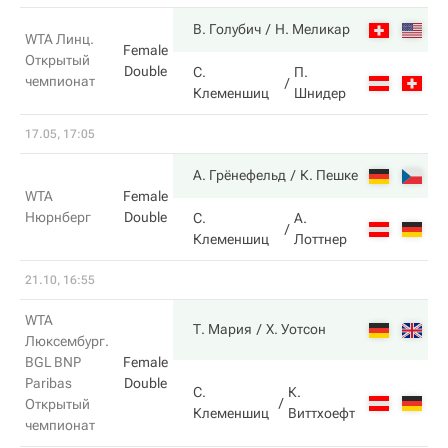
7
В. Голубич
Н. Меликар
WTA Линц.
Female
Открытый
Double
С.
П.
чемпионат
5
Клеменшиц
Шнидер
17.05, 17:05
6
А. Грёнефельд
К. Пешке
WTA
Female
Нюрнберг
Double
С.
А.
2
Клеменшиц
Лоттнер
21.10, 16:55
WTA
6
Т. Мария
Х. Уотсон
Люксембург.
BGL BNP
Female
Paribas
Double
С.
К.
2
Открытый
Клеменшиц
Виттхоефт
чемпионат