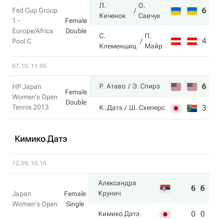
Л.
О.
6
6
Fed Cup Group
Киченок
Савчук
1 -
Female
Europe/Africa
Double
С.
П.
4
2
Pool C
Клеменшиц
Майр
07.10, 11:00
6
6
Р. Атаво
Э. Спирз
HP Japan
Female
Women's Open
Double
Tennis 2013
3
4
К. Датэ
Ш. Схеперс
Кимико Датэ
12.09, 10:10
Александра
6
6
Крунич
Japan
Female
Women's Open
Single
0
0
Кимико Датэ