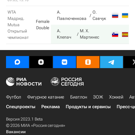
09.05, 13:10
WTA
А.
О.
1
Мадрид.
Павлюченкова
Савчук
Female
Mutua
Double
А.
М. Х.
Открытый
6
Клепач
Мартинес
чемпионат
Футбол
Фигурное катание
Биатлон
ЗОЖ
Хоккей
Ав
Спецпроекты
Реклама
Продукты и сервисы
Пресс-ц
Версия 2023.1 Beta
© 2026 МИА «Россия сегодня»
Вакансии