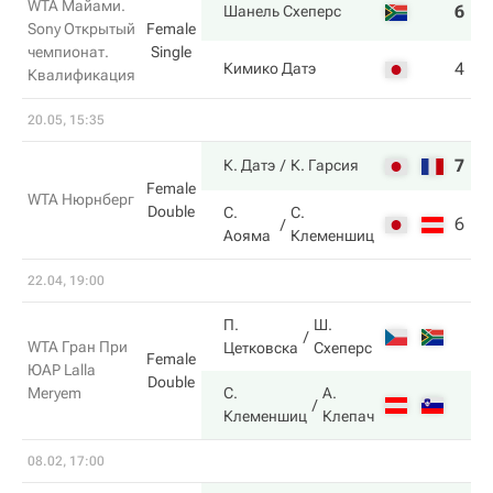
WTA Майами.
6
6
Шанель Схеперс
Sony Открытый
Female
чемпионат.
Single
4
0
Кимико Датэ
Квалификация
20.05, 15:35
7
6
К. Датэ
К. Гарсия
Female
WTA Нюрнберг
Double
С.
С.
6
2
Аояма
Клеменшиц
22.04, 19:00
П.
Ш.
WTA Гран При
Цетковска
Схеперс
Female
ЮАР Lalla
Double
Meryem
С.
А.
Клеменшиц
Клепач
08.02, 17:00