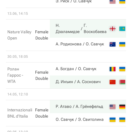
7
Э. Риск
О. Савчук
13.06, 14:15
Н.
Г.
7
Дзаламидзе
Воскобаева
Nature Valley
Female
Open
Double
5
А. Родионова
О. Савчук
30.05, 18:05
3
А. Богдан
О. Савчук
Ролан
Female
Гаррос -
Double
WTA
6
Д. Инъин
А. Соснович
14.05, 12:10
6
Р. Атаво
А. Грёнефельд
Internazionali
Female
BNL d'Italia
Double
1
О. Савчук
Э. Свитолина