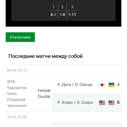
1
2
3
6
:
2
3
:
6
9
:
11
Статистика
Последние матчи между собой
08.04, 04:15
WTA
4
6
К. Датэ
О. Савчук
Чарльстон.
Female
Volvo
Double
Открытый
6
3
Р. Атаво
Э. Спирз
чемпионат
24.03, 01:00