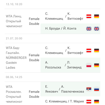
13.10, 18:20
С.
К.
2
WTA Линц.
Клеменшиц
Виттхоефт
Female
Открытый
Double
чемпионат
6
Н. Броуди
Й. Конта
21.07, 20:00
WTA Бад-
С.
К.
7
Гаштайн.
Клеменшиц
Виттхоефт
Female
NÜRNBERGER
Double
А.
Л.
Gastein
5
Росольска
Зигемунд
Ladies
08.06, 14:25
Е.
А.
WTA
6
Янкович
Павлюченкова
Росмален.
Female
Открытый
Double
3
С. Клеменшиц
Т. Мария
чемпионат