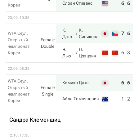
6
6
Слоан Стивенс
Кореи
23.09, 10:35
К.
К.
7
6
WTA Сеул.
Датэ
Синякова
Открытый
Female
чемпионат
Double
Ч.
Л.
6
3
Кореи
Лью
Цзяцзин
22.09, 08:35
WTA Сеул.
6
6
Кимико Датэ
Открытый
Female
чемпионат
Single
1
2
Айла Томлянович
Кореи
Сандра Клеменшиц
12.10, 17:35