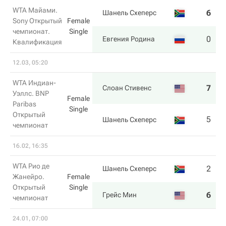
WTA Майами.
6
4
Шанель Схеперс
Sony Открытый
Female
чемпионат.
Single
0
6
Евгения Родина
Квалификация
12.03, 05:20
WTA Индиан-
7
7
Слоан Стивенс
Уэллс. BNP
Female
Paribas
Single
Открытый
5
5
Шанель Схеперс
чемпионат
16.02, 16:35
WTA Рио де
2
1
Шанель Схеперс
Жанейро.
Female
Открытый
Single
6
6
Грейс Мин
чемпионат
24.01, 07:00