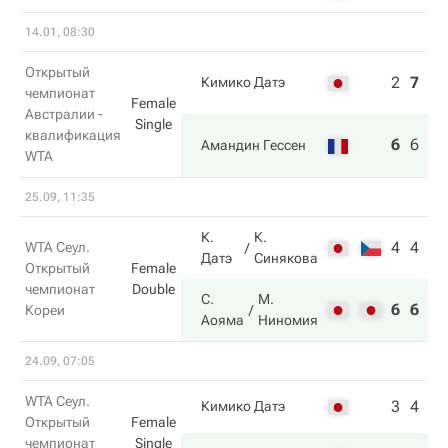
14.01, 08:30
Открытый
2
7
4
Кимико Датэ
чемпионат
Female
Австралии -
Single
квалификация
6
6
6
Амандин Гессен
WTA
25.09, 11:35
К.
К.
4
4
WTA Сеул.
Датэ
Синякова
Открытый
Female
чемпионат
Double
С.
М.
6
6
Кореи
Аояма
Ниномия
24.09, 07:05
WTA Сеул.
3
4
Кимико Датэ
Открытый
Female
чемпионат
Single