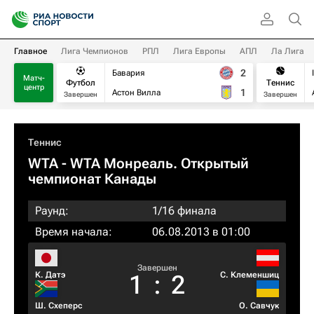
Главное
Лига Чемпионов
РПЛ
Лига Европы
АПЛ
Ла Лига
2
Бавария
Матч-
Футбол
Теннис
центр
1
Астон Вилла
Завершен
Завершен
Теннис
WTA
- WTA Монреаль. Открытый
чемпионат Канады
Раунд:
1/16 финала
Время начала:
06.08.2013 в 01:00
Завершен
К. Датэ
С. Клеменшиц
1
:
2
Ш. Схеперс
О. Савчук