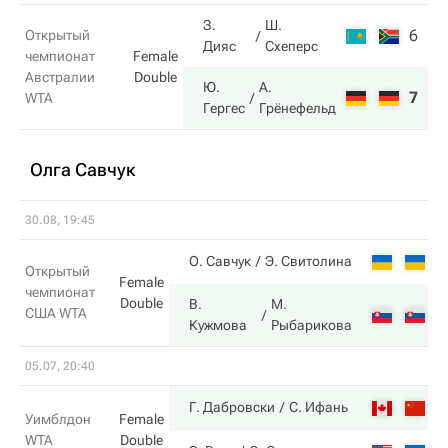
З.
Ш.
6
2
Открытый
Дияс
Схеперс
чемпионат
Female
Австралии
Double
Ю.
А.
7
6
WTA
Гергес
Грёнефельд
Олга Савчук
30.08, 19:45
2
О. Савчук
Э. Свитолина
Открытый
Female
чемпионат
Double
В.
М.
США WTA
6
Кужмова
Рыбарикова
05.07, 20:40
6
Г. Дабровски
С. Ифань
Уимблдон
Female
WTA
Double