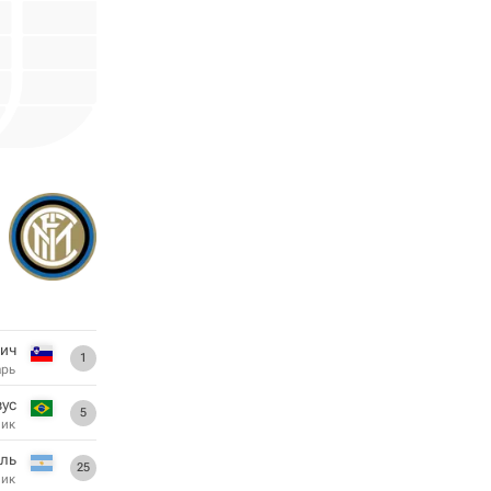
ич
1
арь
ус
5
ник
эль
25
ник