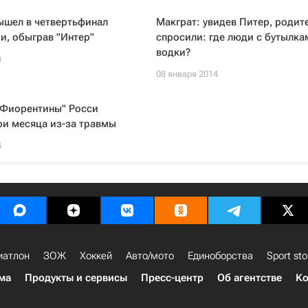
ышел в четвертьфинал
Макграт: увидев Питер, родит
и, обыграв "Интер"
спросили: где люди с бутылка
водки?
4
08 января 2014
"Фиорентины" Росси
ри месяца из-за травмы
4
иатлон
ЗОЖ
Хоккей
Авто/мото
Единоборства
Sport sto
ма
Продукты и сервисы
Пресс-центр
Об агентстве
Ко