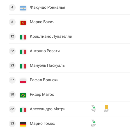
Факундо Ронкалья
4
Марко Бакич
8
Криштиано Лупателли
12
Антонио Розати
22
Мануэль Паскуаль
23
Рафал Вольски
27
Ридер Матос
30
Алессандро Матри
32
79‎’‎
88‎’‎
Марио Гомес
33
69‎’‎