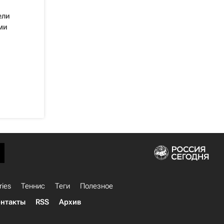
ели
ми
ries
Теннис
Теги
Полезное
нтакты
RSS
Архив