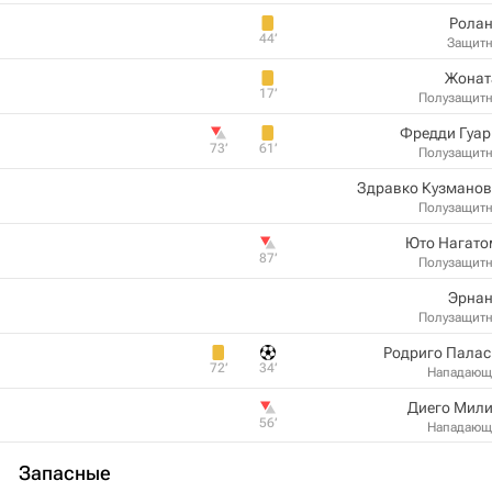
Ролан
44‎’‎
Защит
Жонат
17‎’‎
Полузащит
Фредди Гуар
73‎’‎
61‎’‎
Полузащит
Здравко Кузманов
Полузащит
Юто Нагато
87‎’‎
Полузащит
Эрнан
Полузащит
Родриго Палас
72‎’‎
34‎’‎
Нападающ
Диего Мили
56‎’‎
Нападающ
Запасные