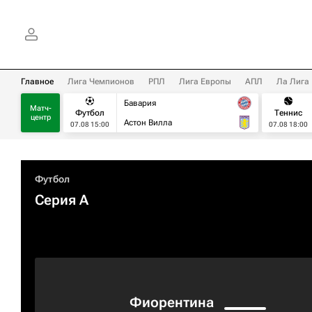
Главное
Лига Чемпионов
РПЛ
Лига Европы
АПЛ
Ла Лига
Бавария
Матч-
Футбол
Теннис
центр
Астон Вилла
07.08 15:00
07.08 18:00
Футбол
Серия А
Фиорентина