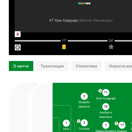
47‎’‎
Хуан Куадрадо
(
Матиас Фернандес
)
17‎’‎
34‎’‎
О матче
Трансляция
Статистика
Новости ко
11
3
Хуан Куадрадо
Модибо
10
Диаките
Альберто
Аквилани
2
1
7
17
Гонсало
Нето
Давид Писарро
Хоакин