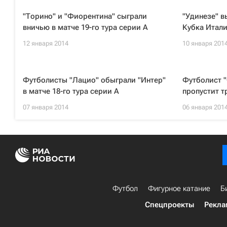
"Торино" и "Фиорентина" сыграли
"Удинезе" в
вничью в матче 19-го тура серии А
Кубка Итали
12 января 2014
10 января 201
Футболисты "Лацио" обыграли "Интер"
Футболист 
в матче 18-го тура серии А
пропустит т
07 января 2014
06 января 201
Футбол
Фигурное катание
Б
Спецпроекты
Рекла