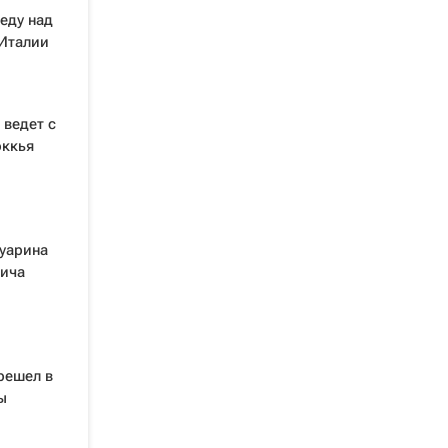
еду над
 Италии
 ведет с
оккья
Гуарина
нича
решел в
ы