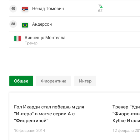
Ненад Томович
40
62‎’‎
Андерсон
88
Винченцо Монтелла
Тренер
Общее
Фиорентина
Интер
Гол Икарди стал победным для
Тренер "Уди
"Интера" в матче серии А с
"Фиорентин
"Фиорентиной"
Кубке Итал
16 февраля 2014
12 февраля 20