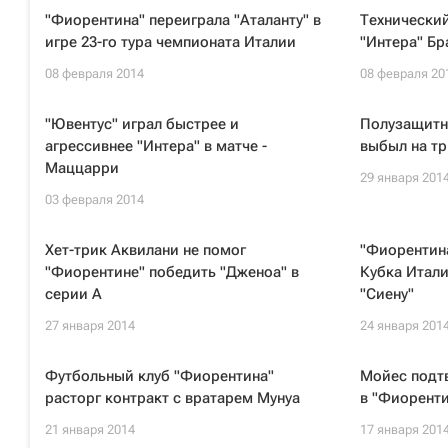
"Фиорентина" переиграла "Аталанту" в
Технически
игре 23-го тура чемпионата Италии
"Интера" Бр
08 февраля 2014
08 февраля 20
"Ювентус" играл быстрее и
Полузащитн
агрессивнее "Интера" в матче -
выбыл на тр
Маццарри
29 января 201
03 февраля 2014
Хет-трик Аквилани не помог
"Фиорентин
"Фиорентине" победить "Дженоа" в
Кубка Итали
серии А
"Сиену"
27 января 2014
24 января 201
Футбольный клуб "Фиорентина"
Мойес подт
расторг контракт с вратарем Мунуа
в "Фиоренти
21 января 2014
17 января 201