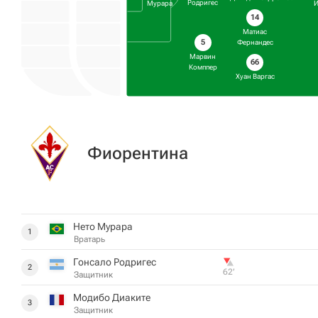
Родригес
Мурара
И
14
Матиас
5
Фернандес
Марвин
66
Комппер
Хуан Варгас
Фиорентина
Нето Мурара
1
Вратарь
Гонсало Родригес
2
62‎’‎
Защитник
Модибо Диаките
3
Защитник