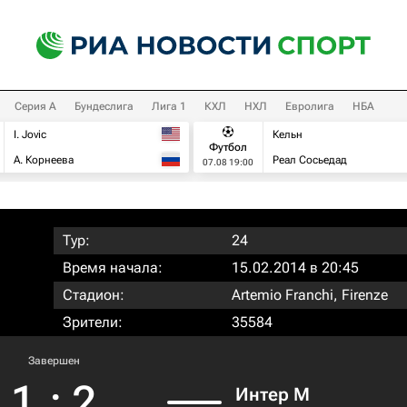
Серия А
Бундеслига
Лига 1
КХЛ
НХЛ
Евролига
НБА
I. Jovic
Кельн
Футбол
А. Корнеева
Реал Сосьедад
07.08 19:00
Тур:
24
Время начала:
15.02.2014 в 20:45
Стадион:
Artemio Franchi, Firenze
Зрители:
35584
Завершен
1
:
2
Интер М