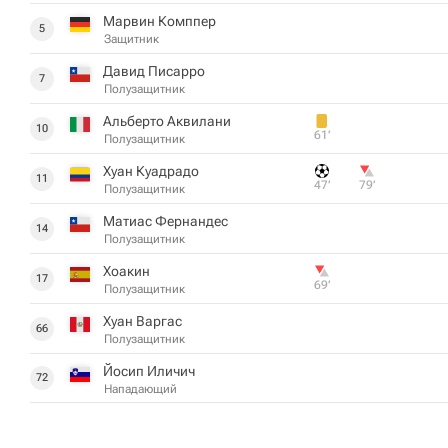
Марвин Комппер
5
Защитник
Давид Писарро
7
Полузащитник
Альберто Аквилани
10
61‎’‎
Полузащитник
Хуан Куадрадо
11
47‎’‎
79‎’‎
Полузащитник
Матиас Фернандес
14
Полузащитник
Хоакин
17
69‎’‎
Полузащитник
Хуан Варгас
66
Полузащитник
Йосип Иличич
72
Нападающий