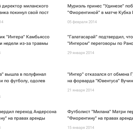
й директор миланского
Муриэль принес "Удинезе" поб
анка покинул свой пост
"Фиорентиной" в матче Кубка
14
05 февраля 2014
ик "Интера" Камбьяссо
"Галатасарай" подтвердил, что
и недели из-за травмы
"Интером" переговоры по Ран
4
29 января 2014
а" вышла в полуфинал
"Интер" отказался от обмена 
и по футболу, одолев
на форварда "Ювентуса" Вучи
21 января 2014
4
вердил переход Андерсона
Футболист "Милана" Матри пе
ну" на правах аренды
"Фиорентину" на правах аренд
4
15 января 2014