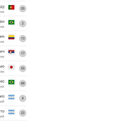
ду
35
ник
ан
2
ник
ин
13
ник
ич
17
ник
мо
55
ник
ес
88
ник
ио
8
ий
то
22
ий