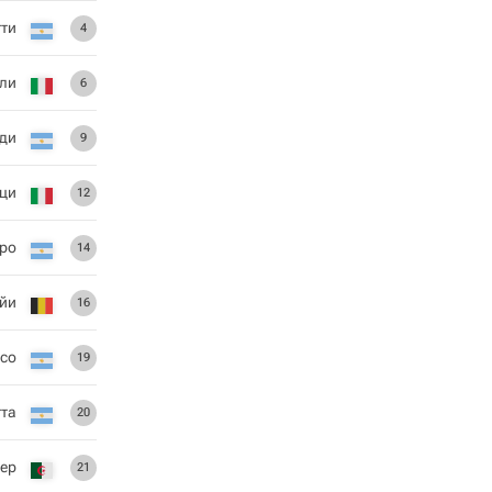
тти
4
ли
6
ди
9
цци
12
ро
14
йи
16
со
19
тта
20
ер
21