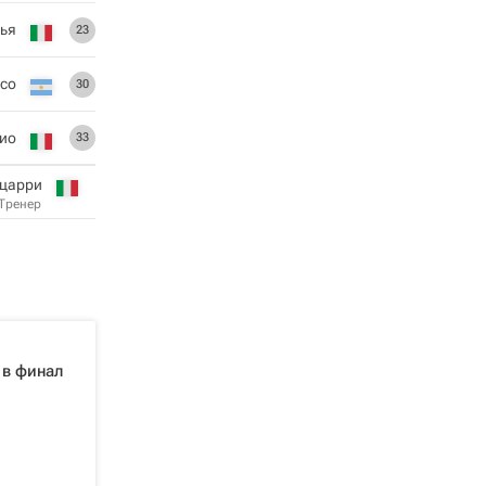
кья
23
исо
30
ио
33
ццарри
Тренер
 в финал