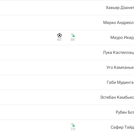
Хавьер Дзане
Марко Андреол
Мауро Икар
65‎’‎
56‎’‎
Лука Кастелла
Уго Кампанья
Габи Мудинга
Эстебан Камбьяс
Рубен Бо
Сафир Тайд
73‎’‎