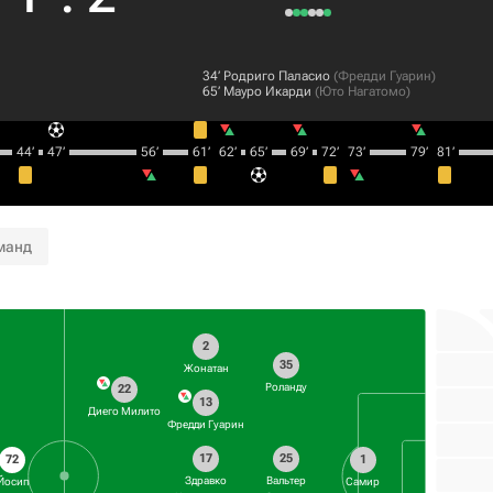
34‎’‎
Родриго Паласио
(
Фредди Гуарин
)
65‎’‎
Мауро Икарди
(
Юто Нагатомо
)
44‎’‎
47‎’‎
56‎’‎
61‎’‎
62‎’‎
65‎’‎
69‎’‎
72‎’‎
73‎’‎
79‎’‎
81‎’‎
манд
2
35
Жонатан
Роланду
22
13
Диего Милито
Фредди Гуарин
17
25
72
1
Здравко
Вальтер
Йосип
Самир