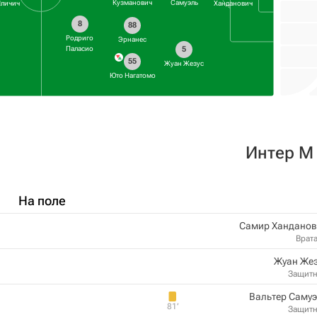
Кузманович
Самуэль
личич
Ханданович
8
88
Родриго
Эрнанес
Паласио
5
55
Жуан Жезус
Юто Нагатомо
Интер М
На поле
Самир Ханданов
Врат
Жуан Жез
Защит
Вальтер Саму
81‎’‎
Защит