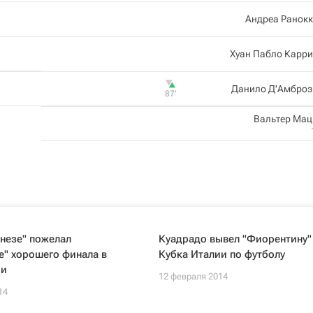
Андреа Ранок
Хуан Пабло Карр
Данило Д'Амброз
87‎’‎
Вальтер Ма
незе" пожелал
Куадрадо вывел "Фиорентину"
е" хорошего финала в
Кубка Италии по футболу
ии
12 февраля 2014
14