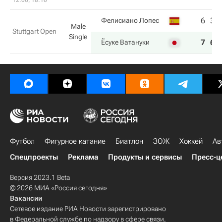
12.06, 18:10
6
3
Фелисиано Лопес
Male
Stuttgart Open
Single
7
6
Ёсуке Ватануки
Футбол
Фигурное катание
Биатлон
ЗОЖ
Хоккей
Ав
Спецпроекты
Реклама
Продукты и сервисы
Пресс-ц
Версия 2023.1 Beta
© 2026 МИА «Россия сегодня»
Вакансии
Сетевое издание РИА Новости зарегистрировано
в Федеральной службе по надзору в сфере связи,