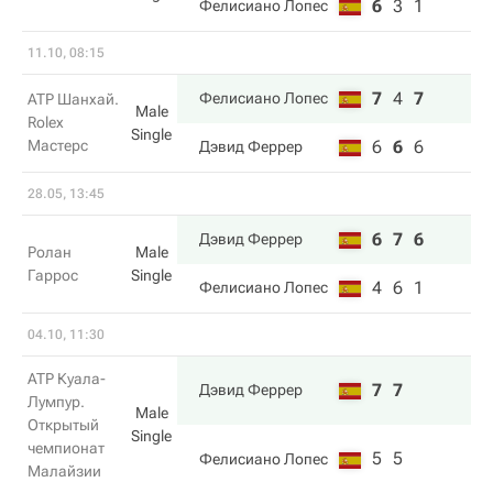
6
3
1
Фелисиано Лопес
11.10, 08:15
7
4
7
Фелисиано Лопес
ATP Шанхай.
Male
Rolex
Single
Мастерс
6
6
6
Дэвид Феррер
28.05, 13:45
6
7
6
Дэвид Феррер
Ролан
Male
Гаррос
Single
4
6
1
Фелисиано Лопес
04.10, 11:30
ATP Куала-
7
7
Дэвид Феррер
Лумпур.
Male
Открытый
Single
чемпионат
5
5
Фелисиано Лопес
Малайзии