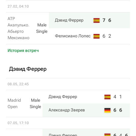
27.02, 04:10
ATP
7
6
Дэвид Феррер
Акапулько.
Male
Абьерто
Single
6
2
Фелисиано Лопес
Мексикано
История встреч
Дэвид Феррер
08.05, 22:45
4
1
Дэвид Феррер
Madrid
Male
Open
Single
6
6
Александр Зверев
07.05, 17:10
6
4
6
Дэвид Феррер