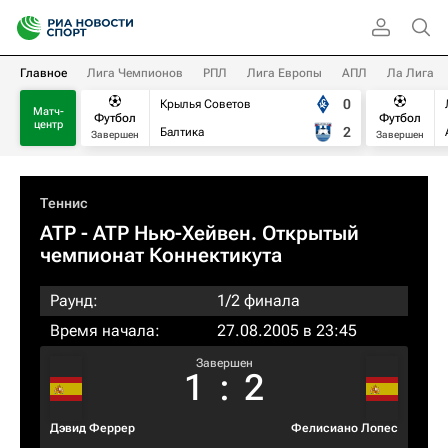
Главное
Лига Чемпионов
РПЛ
Лига Европы
АПЛ
Ла Лига
0
Крылья Советов
Матч-
Футбол
Футбол
центр
2
Балтика
Завершен
Завершен
Теннис
ATP
- ATP Нью-Хейвен. Открытый
чемпионат Коннектикута
Раунд:
1/2 финала
Время начала:
27.08.2005 в 23:45
Завершен
1
:
2
Дэвид Феррер
Фелисиано Лопес