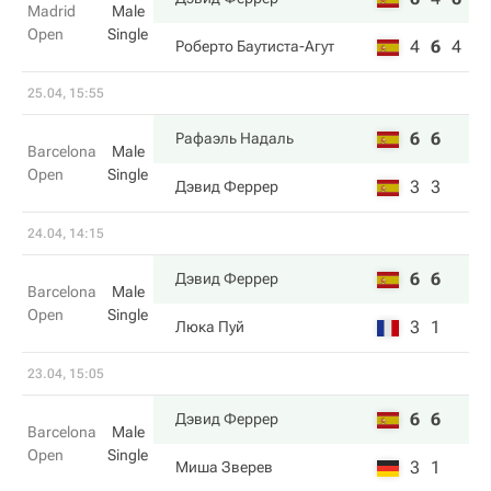
Madrid
Male
Open
Single
4
6
4
Роберто Баутиста-Агут
25.04, 15:55
6
6
Рафаэль Надаль
Barcelona
Male
Open
Single
3
3
Дэвид Феррер
24.04, 14:15
6
6
Дэвид Феррер
Barcelona
Male
Open
Single
3
1
Люка Пуй
23.04, 15:05
6
6
Дэвид Феррер
Barcelona
Male
Open
Single
3
1
Миша Зверев