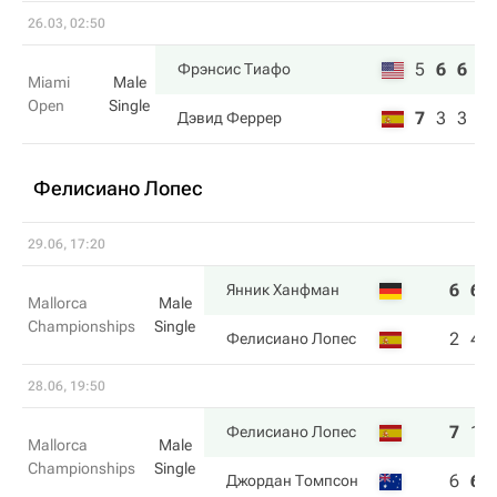
26.03, 02:50
5
6
6
Фрэнсис Тиафо
Miami
Male
Open
Single
7
3
3
Дэвид Феррер
Фелисиано Лопес
29.06, 17:20
6
6
Янник Ханфман
Mallorca
Male
Championships
Single
2
4
Фелисиано Лопес
28.06, 19:50
7
1
Фелисиано Лопес
Mallorca
Male
Championships
Single
6
6
Джордан Томпсон