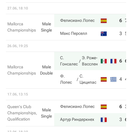
27.06, 18:10
6
7
Фелисиано Лопес
Mallorca
Male
Championships
Single
3
5
Макс Перселл
26.06, 19:25
С.
Э. Роже-
6
6
Гонсалес
Васслен
Mallorca
Male
Championships
Double
Ф.
С.
4
4
Лопес
Циципас
17.06, 13:15
6
3
Фелисиано Лопес
Queen's Club
Male
Championships,
Single
Qualification
3
6
Артур Риндеркнех