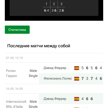
1
2
3
6
:
4
3
:
6
2
:
6
Статистика
Последние матчи между собой
01.06, 12:10
5
6
5
6
4
Дэвид Феррер
Ролан
Male
Гаррос
Single
7
3
7
4
6
Фелисиано Лопес
16.05, 16:00
4
6
6
Дэвид Феррер
Internazionali
Male
BNL d'Italia
Single