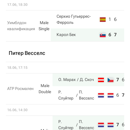
17.06, 18:30
Серхио Гутьеррес-
1
6
Ферроль
Уимблдон
Male
квалификация
Single
6
7
Карол Бек
Питер Весселс
18.06, 17:15
7
6
1
О. Марах
Д. Скоч
Male
ATP Росмален
Double
Р.
П.
6
7
9
Слуйтер
Весселс
16.06, 14:30
Р.
П.
7
6
1
Слуйтер
Весселс