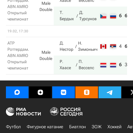
Роттердам.
Хаасе
Весселс
Male
ABN AMRO
Double
Т.
Д.
Открытый
6
6
Бердых
Турсунов
чемпионат
19.02, 17:30
ATP
Д.
Н.
4
6
1
Роттердам.
Нестор
Зимоньич
Male
ABN AMRO
Double
Р.
П.
Открытый
6
3
1
Хаасе
Весселс
чемпионат
Футбол
Фигурное катание
Биатлон
ЗОЖ
Хоккей
Ав