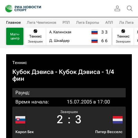
Главное
Лига Чемпионов
РПЛ
Лига Европы
АПЛ
Ла Лига
3
3
А. Калинская
Матч-
Теннис
Теннис
центр
6
6
Д. Шнайдер
Завершен
Завершен
Теннис
Кубок Дэвиса - Кубок Дэвиса - 1/4
фин
Раунд:
Время начала:
15.07.2005 в 17:00
Завершен
2
:
3
Карол Бек
Питер Весселс