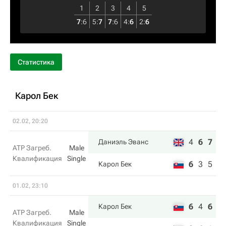
1
2
3
4
5
7
:
6
5
:
7
7
:
6
4
:
6
2
:
6
Статистика
Карол Бек
02.02, 20:20
4
6
7
Даниэль Эванс
ATP Загреб.
Male
Квалификация
Single
6
3
5
Карол Бек
01.02, 23:10
6
4
6
Карол Бек
ATP Загреб.
Male
Квалификация
Single