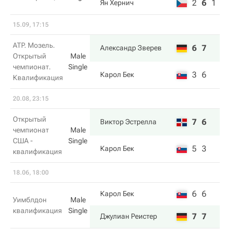
2
6
1
Ян Хернич
15.09, 17:15
ATP. Мозель.
6
7
Александр Зверев
Открытый
Male
чемпионат.
Single
3
6
Карол Бек
Квалификация
20.08, 23:15
Открытый
7
6
Виктор Эстрелла
чемпионат
Male
США -
Single
5
3
Карол Бек
квалификация
18.06, 18:00
6
6
Карол Бек
Уимблдон
Male
квалификация
Single
7
7
Джулиан Реистер