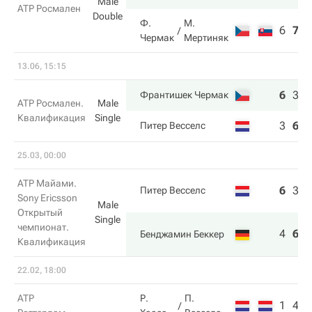
Male
ATP Росмален
Double
Ф.
М.
6
7
4
Чермак
Мертиняк
13.06, 15:15
6
3
7
Франтишек Чермак
ATP Росмален.
Male
Квалификация
Single
3
6
6
Питер Весселс
25.03, 00:00
ATP Майами.
6
3
5
Питер Весселс
Sony Ericsson
Male
Открытый
Single
чемпионат.
4
6
7
Бенджамин Беккер
Квалификация
22.02, 18:00
ATP
Р.
П.
1
4