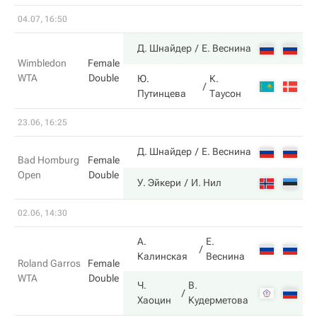
04.07, 16:50
4
Д. Шнайдер
Е. Веснина
Wimbledon
Female
WTA
Double
Ю.
К.
6
Путинцева
Таусон
23.06, 16:25
4
Д. Шнайдер
Е. Веснина
Bad Homburg
Female
Open
Double
6
У. Эйкери
И. Нил
02.06, 14:30
А.
Е.
1
Калинская
Веснина
Roland Garros
Female
WTA
Double
Ч.
В.
6
Хаоцин
Кудерметова