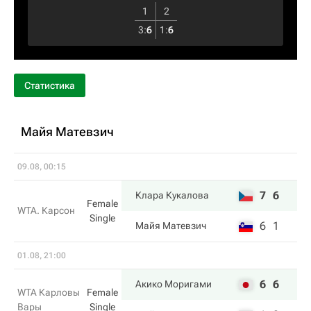
1
2
3
:
6
1
:
6
Статистика
Майя Матевзич
09.08, 00:15
7
6
Клара Кукалова
Female
WTA. Карсон
Single
6
1
Майя Матевзич
01.08, 21:00
6
6
Акико Моригами
WTA Карловы
Female
Вары
Single