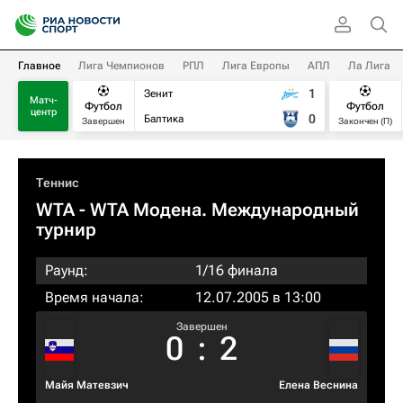
Главное
Лига Чемпионов
РПЛ
Лига Европы
АПЛ
Ла Лига
1
Зенит
Матч-
Футбол
Футбол
центр
0
Балтика
Завершен
Закончен (П)
Теннис
WTA
- WTA Модена. Международный
турнир
Раунд:
1/16 финала
Время начала:
12.07.2005 в 13:00
Завершен
0
:
2
Майя Матевзич
Елена Веснина