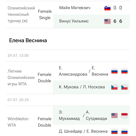
0
0
Майя Матевзич
Олимпийский
Female
теннисный
Single
турнир (ж)
6
6
Винус Уильямс
Елена Веснина
29.07, 13:05
Е.
Е.
6
Летние
Александрова
Веснина
Female
Олимпийские
Double
игры WTA
2
К. Мухова
Л. Носкова
07.07, 20:25
Э.
А.
6
Мухаммад
Сутджиади
Wimbledon
Female
WTA
Double
2
Д. Шнайдер
Е. Веснина