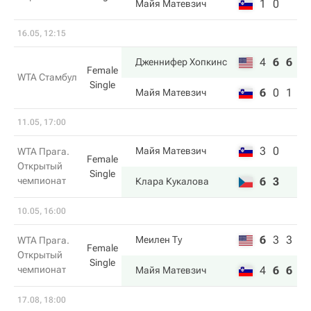
1
0
Майя Матевзич
16.05, 12:15
4
6
6
Дженнифер Хопкинс
Female
WTA Стамбул
Single
6
0
1
Майя Матевзич
11.05, 17:00
3
0
Майя Матевзич
WTA Прага.
Female
Открытый
Single
чемпионат
6
3
Клара Кукалова
10.05, 16:00
6
3
3
Меилен Ту
WTA Прага.
Female
Открытый
Single
чемпионат
4
6
6
Майя Матевзич
17.08, 18:00