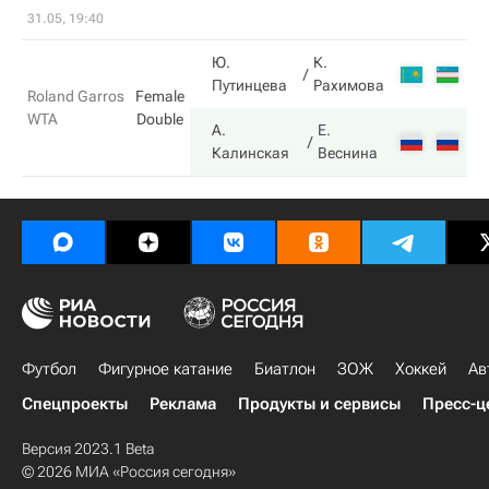
31.05, 19:40
Ю.
К.
3
Путинцева
Рахимова
Roland Garros
Female
WTA
Double
А.
Е.
6
Калинская
Веснина
Футбол
Фигурное катание
Биатлон
ЗОЖ
Хоккей
Ав
Спецпроекты
Реклама
Продукты и сервисы
Пресс-ц
Версия 2023.1 Beta
© 2026 МИА «Россия сегодня»