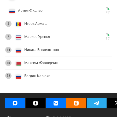
Артем Фидлер
78‎’‎
Игорь Армаш
2
Маркос Уренья
7
85‎’‎
Никита Безлихотнов
14
Максим Жавнерчик
15
Богдан Карюкин
33