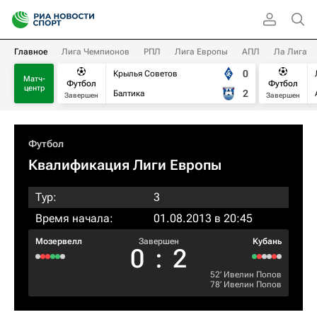
Главное
Лига Чемпионов
РПЛ
Лига Европы
АПЛ
Ла Лига
0
Крылья Советов
Матч-
Футбол
Футбол
центр
2
Балтика
Завершен
Завершен
Футбол
Квалификация Лиги Европы
Тур:
3
Время начала:
01.08.2013 в 20:45
Мозервелл
Завершен
Кубань
0
:
2
52‎’‎
Ивелин Попов
78‎’‎
Ивелин Попов