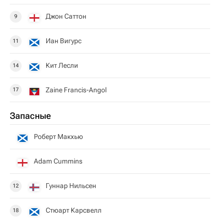
Джон Саттон
9
Иан Вигурс
11
Кит Лесли
14
Zaine Francis-Angol
17
Запасные
Роберт Макхью
Adam Cummins
Гуннар Нильсен
12
Стюарт Карсвелл
18