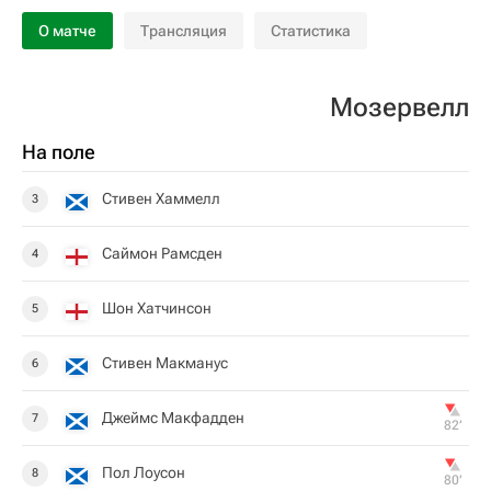
О матче
Трансляция
Статистика
Мозервелл
На поле
Стивен Хаммелл
3
Саймон Рамсден
4
Шон Хатчинсон
5
Стивен Макманус
6
Джеймс Макфадден
7
82‎’‎
Пол Лоусон
8
80‎’‎