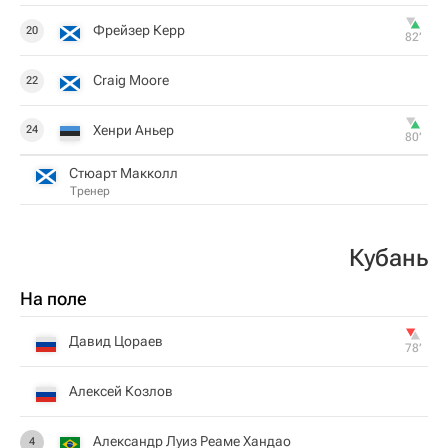
Фрейзер Керр
20
82‎’‎
Craig Moore
22
Хенри Аньер
24
80‎’‎
Стюарт Макколл
Тренер
Кубань
На поле
Давид Цораев
78‎’‎
Алексей Козлов
Александр Луиз Реаме Хандао
4