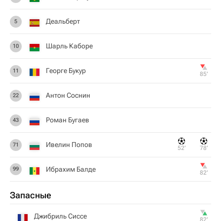
Деальберт
5
Шарль Каборе
10
Георге Букур
11
85‎’‎
Антон Соснин
22
Роман Бугаев
43
Ивелин Попов
71
52‎’‎
78‎’‎
Ибрахим Балде
99
82‎’‎
Запасные
Джибриль Сиссе
82‎’‎