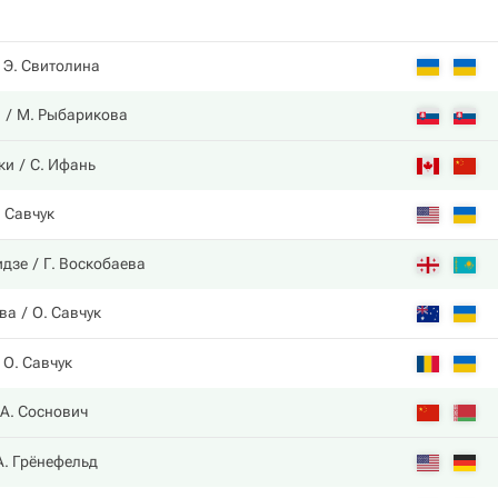
Э. Свитолина
а
М. Рыбарикова
ки
С. Ифань
. Савчук
идзе
Г. Воскобаева
ова
О. Савчук
О. Савчук
А. Соснович
А. Грёнефельд