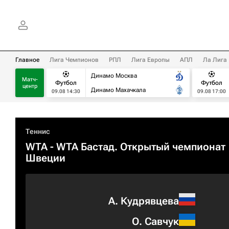
Главное
Лига Чемпионов
РПЛ
Лига Европы
АПЛ
Ла Лига
Динамо Москва
Матч-
Футбол
Футбол
центр
Динамо Махачкала
09.08 14:30
09.08 17:00
Теннис
WTA
- WTA Бастад. Открытый чемпионат
Швеции
А. Кудрявцева
О. Савчук