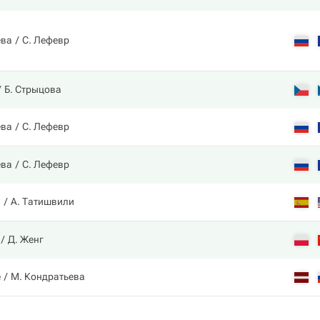
ева
С. Лефевр
Б. Стрыцова
ева
С. Лефевр
ева
С. Лефевр
а
А. Татишвили
Д. Женг
е
М. Кондратьева