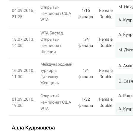
М. Ник
Открытый
04.09.2015,
1/16
Female
чемпионат США
21:25
финала
Double
WTA
А. Куд
WTA Бастад.
А. Куд
18.07.2013,
Открытый
1/4
Female
14:00
чемпионат
финала
Double
М. Дук
Швеции
Международный
А. Ама
16.09.2010,
турнир в
1/4
Female
11:30
Гуанчжоу
финала
Double
О. Савч
Женщины
А. Род
Открытый
01.09.2010,
1/32
Female
чемпионат США
19:00
финала
Double
WTA
А. Куд
Алла Кудрявцева