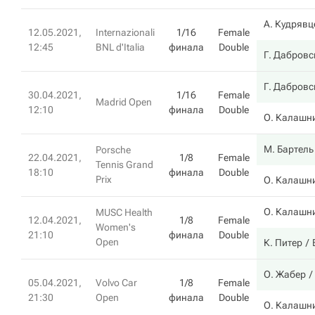
А. Кудрявц
12.05.2021,
Internazionali
1/16
Female
12:45
BNL d'Italia
финала
Double
Г. Дабровс
Г. Дабровс
30.04.2021,
1/16
Female
Madrid Open
12:10
финала
Double
О. Калашн
М. Бартель
Porsche
22.04.2021,
1/8
Female
Tennis Grand
18:10
финала
Double
Prix
О. Калашн
О. Калашн
MUSC Health
12.04.2021,
1/8
Female
Women's
21:10
финала
Double
Open
К. Питер
О. Жабер
05.04.2021,
Volvo Car
1/8
Female
21:30
Open
финала
Double
О. Калашн