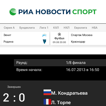
Серия А
Бундеслига
Лига 1
КХЛ
НХЛ
Евролига
НБА
Зенит
Спартак Москва
Футбол
Родина
Краснодар
09.08 20:00
Раунд:
1/8 финала
Время начала:
16.07.2013 в 16:50
Завершен
М. Кондратьева
2
:
0
Л. Торпе