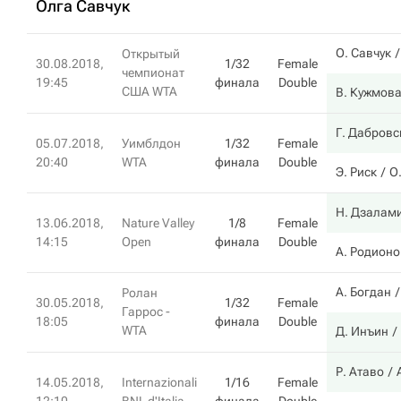
Олга Савчук
О. Савчук
Открытый
30.08.2018,
1/32
Female
чемпионат
19:45
финала
Double
США WTA
В. Кужмов
Г. Дабровс
05.07.2018,
Уимблдон
1/32
Female
20:40
WTA
финала
Double
Э. Риск
О
Н. Дзалам
13.06.2018,
Nature Valley
1/8
Female
14:15
Open
финала
Double
А. Родион
А. Богдан
Ролан
30.05.2018,
1/32
Female
Гаррос -
18:05
финала
Double
WTA
Д. Инъин
Р. Атаво
14.05.2018,
Internazionali
1/16
Female