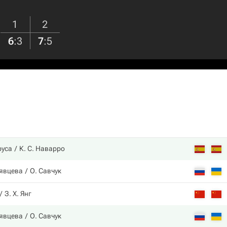
1
2
6
:
3
7
:
5
руса
К. С. Наварро
рявцева
О. Савчук
З. Х. Янг
рявцева
О. Савчук