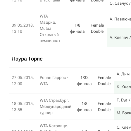
12:10
BNL d'Italia
финала
Double
О. Савчук
WTA
А. Павлюч
Мадрид.
09.05.2018,
1/8
Female
Mutua
13:10
финала
Double
Открытый
А. Клепач
чемпионат
Лаура Торпе
А. Лим
27.05.2015,
Ролан Гаррос -
1/32
Female
12:00
WTA
финала
Double
К. Кна
Т. Буа
WTA Страсбург.
18.05.2015,
1/8
Female
Международный
13:55
финала
Double
турнир
М. Бре
WTA Катовице.
С. Кле