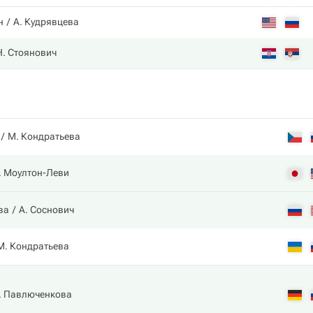
н
А. Кудрявцева
Н. Стоянович
М. Кондратьева
. Моултон-Леви
ва
А. Соснович
М. Кондратьева
. Павлюченкова