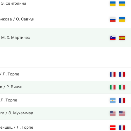
Э. Свитолина
енкова
О. Савчук
М. Х. Мартинес
Л. Торпе
пп
Р. Винчи
Л. Торпе
нгл
Э. Мухаммад
меншиц
Л. Торпе