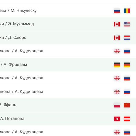
ева
М. Никулеску
ки
Э. Мухаммад
ки
Д. Схюрс
икова
А. Кудрявцева
А. Фридзам
икова
А. Кудрявцева
икова
А. Кудрявцева
В. Яфань
А. Потапова
икова
А. Кудрявцева