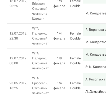
16.07.2012,
1/8
Female
Ericsson
20:25
финала
Double
Открытый
М. Кондрать
чемпионат
Швеции
WTA
Р. Ворачова
12.07.2012,
Палермо.
1/4
Female
22:30
Открытый
финала
Double
М. Кондрать
чемпионат
WTA
М. Кондрать
12.07.2012,
Палермо.
1/8
Female
00:00
Открытый
финала
Double
Э. К. Кандел
чемпионат
WTA
А. Росольска
23.05.2012,
Брюссель.
1/4
Female
18:25
Открытый
финала
Double
Л. Декмейер
чемпионат