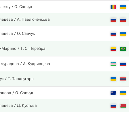
улеску
О. Савчук
рявцева
А. Павлюченкова
рявцева
О. Савчук
е-Марино
Т. С. Перейра
нмурадова
А. Кудрявцева
ук
Т. Танасугарн
ионова
О. Савчук
рявцева
Д. Кустова