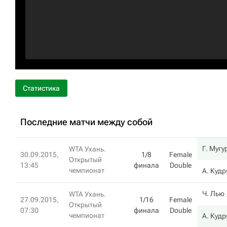
Статистика
Последние матчи между собой
Г. Мугу
WTA Ухань.
30.09.2015,
1/8
Female
Открытый
13:45
финала
Double
чемпионат
А. Куд
Ч. Лью
WTA Ухань.
27.09.2015,
1/16
Female
Открытый
07:30
финала
Double
чемпионат
А. Куд