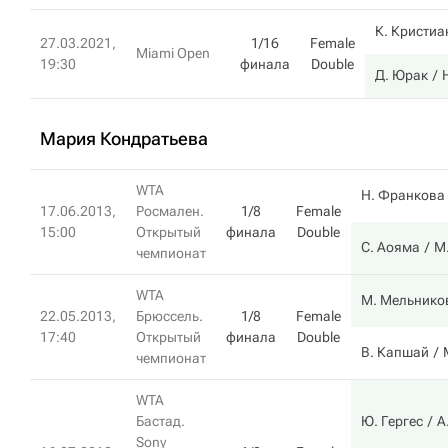
К. Кристиа
27.03.2021,
1/16
Female
Miami Open
19:30
финала
Double
Д. Юрак
Мария Кондратьева
WTA
Н. Франкова
17.06.2013,
Росмален.
1/8
Female
15:00
Открытый
финала
Double
С. Аояма
М
чемпионат
WTA
М. Мельнико
22.05.2013,
Брюссель.
1/8
Female
17:40
Открытый
финала
Double
В. Капшай
чемпионат
WTA
Бастад.
Ю. Гергес
А
Sony