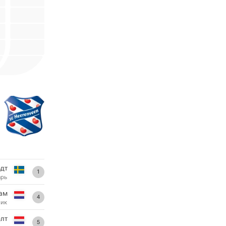
дт
1
арь
ам
4
ник
олт
5