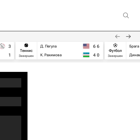
3
6
6
Д. Пегула
Брага
Теннис
Футбол
1
4
0
К. Рахимова
Дина
Завершен
Завершен