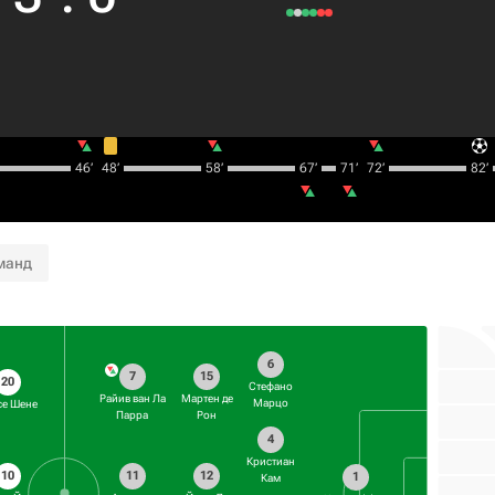
46‎’‎
48‎’‎
58‎’‎
67‎’‎
71‎’‎
72‎’‎
82‎’‎
манд
6
7
15
20
Стефано
Райив ван Ла
Мартен де
Марцо
се Шене
Парра
Рон
4
Кристиан
10
11
12
1
Кам