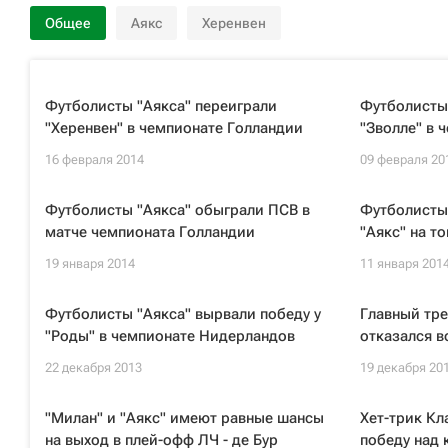
Общее
Аякс
Херенвен
Футболисты "Аякса" переиграли
Футболисты 
"Херенвен" в чемпионате Голландии
"Зволле" в 
16 февраля 2014
09 февраля 20
Футболисты "Аякса" обыграли ПСВ в
Футболисты
матче чемпионата Голландии
"Аякс" на т
19 января 2014
11 января 201
Футболисты "Аякса" вырвали победу у
Главный тре
"Роды" в чемпионате Нидерландов
отказался в
22 декабря 2013
19 декабря 20
"Милан" и "Аякс" имеют равные шансы
Хет-трик Кл
на выход в плей-офф ЛЧ - де Бур
победу над 