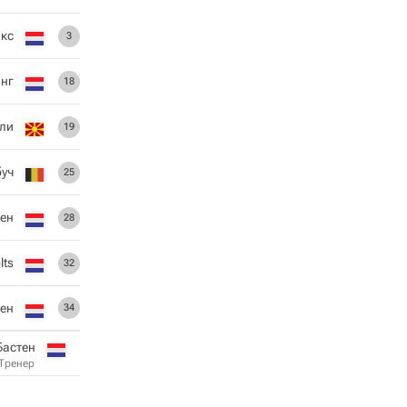
кс
3
инг
18
ли
19
буч
25
ен
28
lts
32
кен
34
Бастен
Тренер