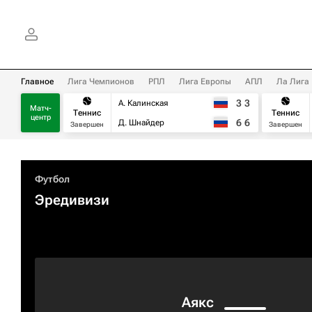
Главное
Лига Чемпионов
РПЛ
Лига Европы
АПЛ
Ла Лига
3
3
А. Калинская
Матч-
Теннис
Теннис
центр
6
6
Д. Шнайдер
Завершен
Завершен
Футбол
Эредивизи
Аякс