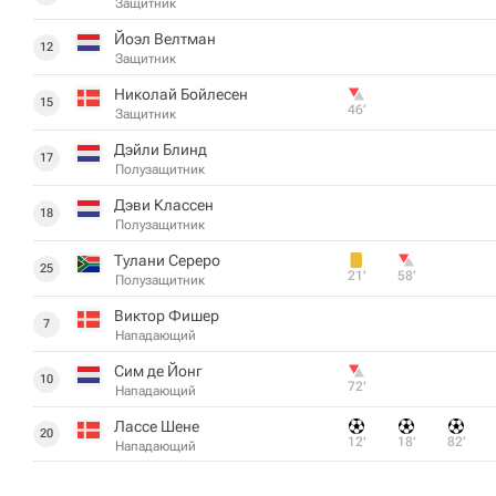
Защитник
Йоэл Велтман
12
Защитник
Николай Бойлесен
15
46‎’‎
Защитник
Дэйли Блинд
17
Полузащитник
Дэви Классен
18
Полузащитник
Тулани Сереро
25
21‎’‎
58‎’‎
Полузащитник
Виктор Фишер
7
Нападающий
Сим де Йонг
10
72‎’‎
Нападающий
Лассе Шене
20
12‎’‎
18‎’‎
82‎’‎
Нападающий