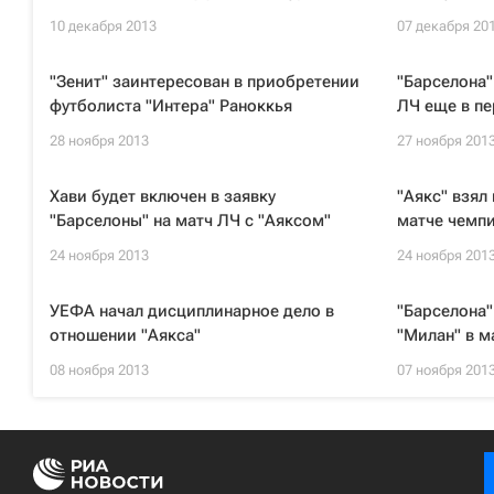
10 декабря 2013
07 декабря 20
"Зенит" заинтересован в приобретении
"Барселона"
футболиста "Интера" Раноккья
ЛЧ еще в пе
28 ноября 2013
27 ноября 201
Хави будет включен в заявку
"Аякс" взял
"Барселоны" на матч ЛЧ с "Аяксом"
матче чемп
24 ноября 2013
24 ноября 201
УЕФА начал дисциплинарное дело в
"Барселона"
отношении "Аякса"
"Милан" в м
08 ноября 2013
07 ноября 201