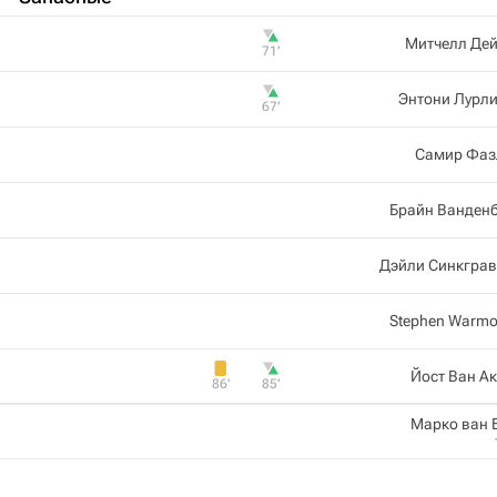
Митчелл Дей
71‎’‎
Энтони Лурл
67‎’‎
Самир Фаз
Брайн Ванден
Дэйли Синкграв
Stephen Warmo
Йост Ван А
86‎’‎
85‎’‎
Марко ван 