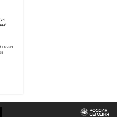
ун,
оны"
5 тысяч
ов