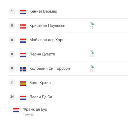
Кеннет Вермер
1
Кристиан Поульсен
5
46‎’‎
Майк ван дер Хорн
6
Лерин Дуарте
8
58‎’‎
Колбейнн Сигторссон
9
72‎’‎
Боян Кркич
11
Лесли Де Са
34
Франк де Бур
Тренер