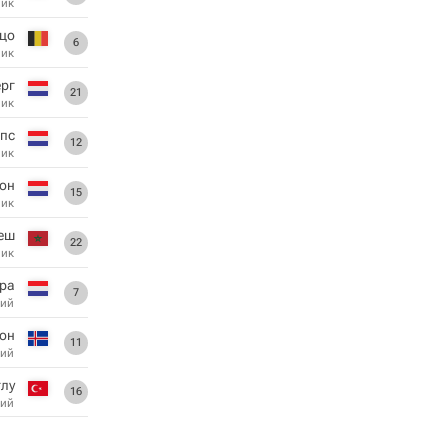
ник
цо
6
ник
ерг
21
ник
пс
12
ник
Рон
15
ник
еш
22
ник
рра
7
ий
он
11
ий
лу
16
ий