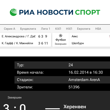
Серия А
Бундеслига
Лига 1
КХЛ
НХЛ
Евролига
НБА
6
3
9
Е. Александрова
Г. Дабровски
Аякс
Футбол
3
6
11
К. Гауфф
К. Макнейли
Шелбурн
Завершен
Тур:
24
Время начала:
16.02.2014 в 16:30
Стадион:
Amsterdam ArenA
Зрители:
51396
Завершен
3
:
0
Херенвен