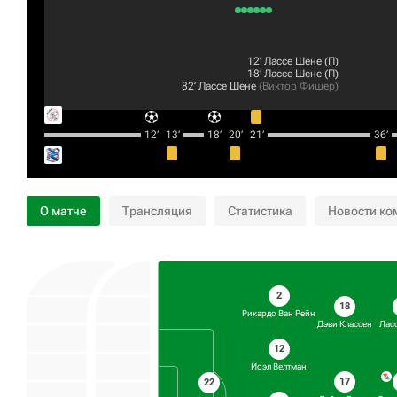
12‎’‎
Лассе Шене
(П)
18‎’‎
Лассе Шене
(П)
82‎’‎
Лассе Шене
(
Виктор Фишер
)
12‎’‎
13‎’‎
18‎’‎
20‎’‎
21‎’‎
36‎’‎
О матче
Трансляция
Статистика
Новости ко
2
18
Рикардо Ван Рейн
Дэви Классен
Лас
12
Йоэл Велтман
17
22