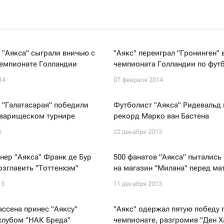
"Аякса" сыграли вничью с
"Аякс" переиграл "Гронинген" 
чемпионате Голландии
чемпионата Голландии по фут
14
07 февраля 2014
 "Галатасарая" победили
Футболист "Аякса" Ридевальд
оварищеском турнире
рекорд Марко ван Бастена
4
22 декабря 2013
нер "Аякса" Франк де Бур
500 фанатов "Аякса" пытались
озглавить "Тоттенхэм"
на магазин "Милана" перед ма
13
11 декабря 2013
ассена принес "Аяксу"
"Аякс" одержал пятую победу 
клубом "НАК Бреда"
чемпионате, разгромив "Ден Х