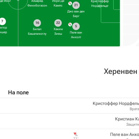
де Йонг
Альвред
Йори Де
Кристоффер
21
Финнбогасон
Кампс
Нордфельдт
Джо ван ден
Берг
7
16
22
5
иктор
Билал
Хаким
ишер
Пеле ван
Башачикоглу
Зиеш
Анхолт
Херенвен
На поле
Кристоффер Нордфель
Врат
Кристиан К
Защит
Пеле ван Анх
71‎’‎