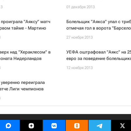
13
01 декабря 2013
 проиграла "Аяксу" матч
Болельщик "Аякса" упал с триб
рвом тайме - Мартино
отмечая гол в ворота "Барсел
3
27 ноября 2013
 верх над "Хераклесом" в
УЕФА оштрафовал "Аякс" на 2
ионата Нидерландов
евро за поведение болельщик
3
12 ноября 2013
 уверенно переиграла
атче Лиги чемпионов
3