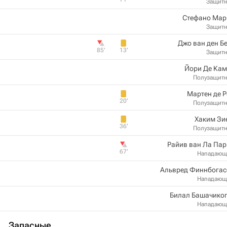
Защит
Стефано Мар
Защит
Джо ван ден Б
85‎’‎
13‎’‎
Защит
Йори Де Кам
Полузащит
Мартен де 
20‎’‎
Полузащит
Хаким Зи
36‎’‎
Полузащит
Райив ван Ла Па
67‎’‎
Нападающ
Альвред Финнбогас
Нападающ
Билал Башачиког
Нападающ
Запасные