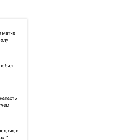
в матче
болу
 побил
 напасть
тчем
подряд в
ааг"