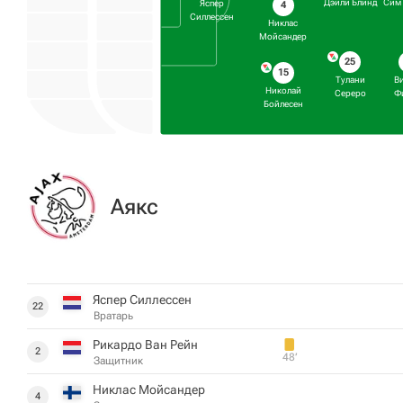
Дэйли Блинд
Сим 
Яспер
4
Силлессен
Никлас
Мойсандер
25
15
Тулани
В
Николай
Сереро
Ф
Бойлесен
Аякс
Яспер Силлессен
22
Вратарь
Рикардо Ван Рейн
2
48‎’‎
Защитник
Никлас Мойсандер
4