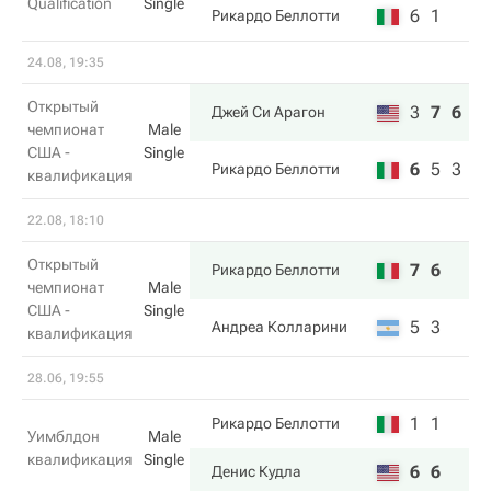
Qualification
Single
6
1
Рикардо Беллотти
24.08, 19:35
Открытый
3
7
6
Джей Си Арагон
чемпионат
Male
США -
Single
6
5
3
Рикардо Беллотти
квалификация
22.08, 18:10
Открытый
7
6
Рикардо Беллотти
чемпионат
Male
США -
Single
5
3
Андреа Колларини
квалификация
28.06, 19:55
1
1
Рикардо Беллотти
Уимблдон
Male
квалификация
Single
6
6
Денис Кудла