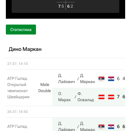
7
:
5
6
:
2
Статистика
Дино Маркан
27.07, 14:10
Д.
Д.
6
4
ATP Гштад.
Лайович
Маркан
Открытый
Male
чемпионат
Double
О.
Ф.
7
6
Швейцарии
Марах
Освальд
26.07, 18:50
Д.
Д.
6
6
ATP Гштад.
Лайович
Маркан