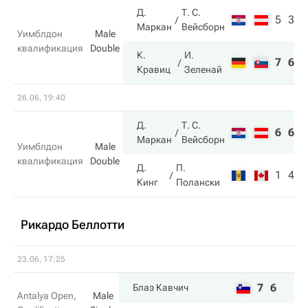
Д.
Т. С.
5
3
Маркан
Вейсборн
Уимблдон
Male
квалификация
Double
К.
И.
7
6
Кравиц
Зеленай
26.06, 19:40
Д.
Т. С.
6
6
Маркан
Вейсборн
Уимблдон
Male
квалификация
Double
Д.
П.
1
4
Кинг
Полански
Рикардо Беллотти
23.06, 17:25
7
6
Блаз Кавчич
Antalya Open,
Male