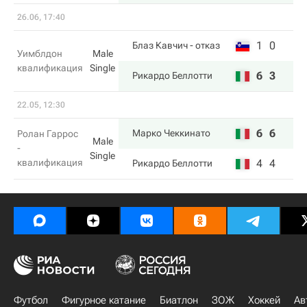
26.06, 17:40
1
0
Блаз Кавчич
- отказ
Уимблдон
Male
квалификация
Single
6
3
Рикардо Беллотти
22.05, 12:30
6
6
Марко Чеккинато
Ролан Гаррос
Male
-
Single
квалификация
4
4
Рикардо Беллотти
Футбол
Фигурное катание
Биатлон
ЗОЖ
Хоккей
Ав