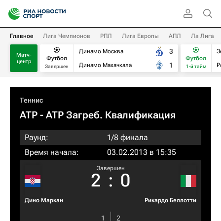
Главное
Лига Чемпионов
РПЛ
Лига Европы
АПЛ
Ла Лига
3
Динамо Москва
З
Матч-
Футбол
Футбол
центр
1
Динамо Махачкала
Р
Завершен
1-й тайм
Теннис
ATP
- ATP Загреб. Квалификация
Раунд:
1/8 финала
Время начала:
03.02.2013 в 15:35
Завершен
2
:
0
Дино Маркан
Рикардо Беллотти
1
2