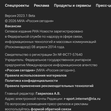
Спецпроекты
Реклама
Продукты и сервисы
Пресс-ц
Версия 2023.1 Beta
© 2026 МИА «Россия сегодня»
Вакансии
Сетевое издание РИА Новости зарегистрировано
в Федеральной службе по надзору в сфере связи,
информационных технологий и массовых коммуникаций
(Роскомнадзор) 08 апреля 2014 года.
Свидетельство о регистрации Эл № ФС77-57640
Учредитель: Федеральное государственное унитарное
предприятие Международное информационное агентство
«Россия сегодня»
(МИА «Россия сегодня»).
Правила использования материалов
Политика конфиденциальности
Правила применения рекомендательных технологий
Главный редактор:
Гаврилова А.В.
Адрес электронной почты Редакции:
r-sport.internet@ria.ru
По вопросам размещения пресс-релизов и рекламы
воспользуйтесь
формой обратной связи