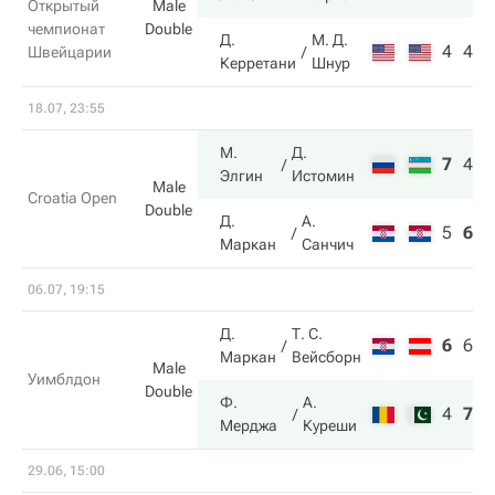
Открытый
Male
чемпионат
Double
Д.
М. Д.
4
4
Швейцарии
Керретани
Шнур
18.07, 23:55
М.
Д.
7
4
1
Элгин
Истомин
Male
Croatia Open
Double
Д.
А.
5
6
6
Маркан
Санчич
06.07, 19:15
Д.
Т. С.
6
6
6
Маркан
Вейсборн
Male
Уимблдон
Double
Ф.
А.
4
7
7
Мерджа
Куреши
29.06, 15:00