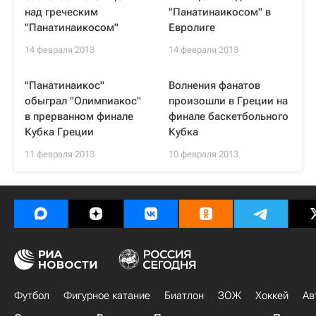
над греческим
"Панатинаикосом" в
"Панатинаикосом"
Евролиге
14 февраля 2013
14 февраля 2013
"Панатинаикос"
Волнения фанатов
обыграл "Олимпиакос"
произошли в Греции на
в прерванном финале
финале баскетбольного
Кубка Греции
Кубка
11 февраля 2013
10 февраля 2013
Футбол
Фигурное катание
Биатлон
ЗОЖ
Хоккей
Ав