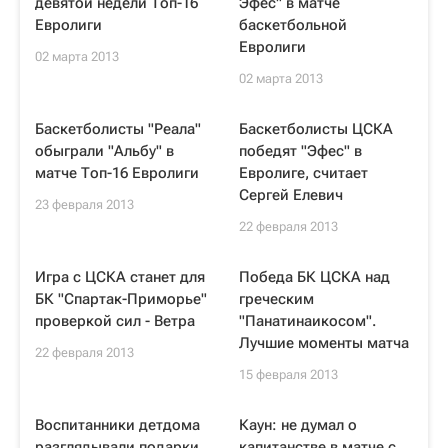
девятой недели Топ-16
Эфес" в матче
Евролиги
баскетбольной
Евролиги
02 марта 2013
02 марта 2013
Баскетболисты "Реала"
Баскетболисты ЦСКА
обыграли "Альбу" в
победят "Эфес" в
матче Топ-16 Евролиги
Евролиге, считает
Сергей Елевич
23 февраля 2013
22 февраля 2013
Игра с ЦСКА станет для
Победа БК ЦСКА над
БК "Спартак-Приморье"
греческим
проверкой сил - Ветра
"Панатинаикосом".
Лучшие моменты матча
22 февраля 2013
15 февраля 2013
Воспитанники детдома
Каун: не думал о
разглядывали подарки
капитанстве в матче с