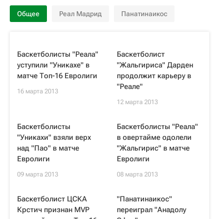
Общее
Реал Мадрид
Панатинаикос
Баскетболисты "Реала"
Баскетболист
уступили "Уникахе" в
"Жальгириса" Дарден
матче Топ-16 Евролиги
продолжит карьеру в
"Реале"
16 марта 2013
12 марта 2013
Баскетболисты
Баскетболисты "Реала"
"Уникахи" взяли верх
в овертайме одолели
над "Пао" в матче
"Жальгирис" в матче
Евролиги
Евролиги
09 марта 2013
08 марта 2013
Баскетболист ЦСКА
"Панатинаикос"
Крстич признан MVP
переиграл "Анадолу