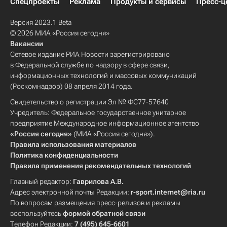
Спецпроекты
Реклама
Продукты и сервисы
Пресс-ц
Версия 2023.1 Beta
© 2026 МИА «Россия сегодня»
Вакансии
Сетевое издание РИА Новости зарегистрировано
в Федеральной службе по надзору в сфере связи,
информационных технологий и массовых коммуникаций
(Роскомнадзор) 08 апреля 2014 года.
Свидетельство о регистрации Эл № ФС77-57640
Учредитель: Федеральное государственное унитарное
предприятие Международное информационное агентство
«Россия сегодня»
(МИА «Россия сегодня»).
Правила использования материалов
Политика конфиденциальности
Правила применения рекомендательных технологий
Главный редактор:
Гаврилова А.В.
Адрес электронной почты Редакции:
r-sport.internet@ria.ru
По вопросам размещения пресс-релизов и рекламы
воспользуйтесь
формой обратной связи
Телефон Редакции:
7 (495) 645-6601