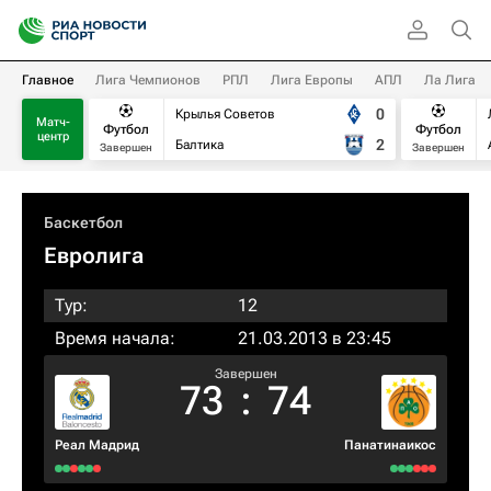
Главное
Лига Чемпионов
РПЛ
Лига Европы
АПЛ
Ла Лига
0
Крылья Советов
Матч-
Футбол
Футбол
центр
2
Балтика
Завершен
Завершен
Баскетбол
Евролига
Тур:
12
Время начала:
21.03.2013 в 23:45
Завершен
73
:
74
Реал Мадрид
Панатинаикос