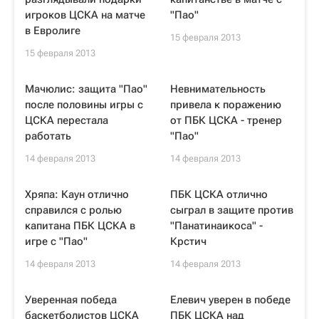
игроков ЦСКА на матче
"Пао"
в Евролиге
15 февраля 2013
15 февраля 2013
Мачюлис: защита "Пао"
Невнимательность
после половины игры с
привела к поражению
ЦСКА перестала
от ПБК ЦСКА - тренер
работать
"Пао"
14 февраля 2013
14 февраля 2013
Хряпа: Каун отлично
ПБК ЦСКА отлично
справился с ролью
сыграл в защите против
капитана ПБК ЦСКА в
"Панатинаикоса" -
игре с "Пао"
Крстич
14 февраля 2013
14 февраля 2013
Уверенная победа
Елевич уверен в победе
баскетболистов ЦСКА
ПБК ЦСКА над