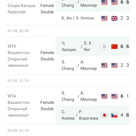
6
6
Chang
Мюллер
Coupe Banque
Female
Nationale
Double
2
3
К. Ан
Х. Уотсон
01.08, 00:50
Ч.
З. Х.
6
6
WTA
Хаоцин
Янг
Вашингтон.
Female
Открытый
Double
S.
А.
2
3
чемпионат
Chang
Мюллер
01.08, 21:15
S.
А.
6
1
6
WTA
Chang
Мюллер
Вашингтон.
Female
Открытый
Double
С.
Р.
4
6
1
чемпионат
Аояма
Ворачова
09.09, 01:15