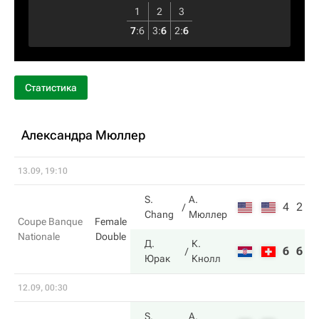
1
2
3
7
:
6
3
:
6
2
:
6
Статистика
Александра Мюллер
13.09, 19:10
S.
А.
4
2
Chang
Мюллер
Coupe Banque
Female
Nationale
Double
Д.
К.
6
6
Юрак
Кнолл
12.09, 00:30
S.
А.