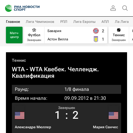
Главное
Лига Чемпионов
РПЛ
Лига Европы
АПЛ
Ла Лига
2
Бавария
Матч-
Футбол
Теннис
центр
1
Астон Вилла
Завершен
Завершен
Теннис
WTA
- WTA Квебек. Челлендж.
Квалификация
Раунд:
1/8 финала
Время начала:
09.09.2012 в 21:30
Завершен
1
:
2
Александра Мюллер
Мария Санчес