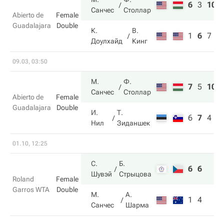
6
3
10
Санчес
Столлар
Abierto de
Female
Guadalajara
Double
К.
В.
1
6
7
Доулхайд
Кинг
09.03, 03:50
М.
Ф.
7
5
10
Санчес
Столлар
Abierto de
Female
Guadalajara
Double
И.
Т.
6
7
4
Нил
Зиданшек
01.10, 12:25
С.
Б.
6
6
Шувэй
Стрыцова
Roland
Female
Garros WTA
Double
М.
А.
1
4
Санчес
Шарма