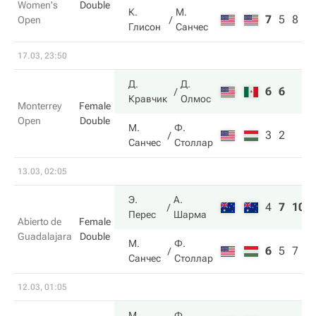
Women's
Double
К.
М.
7
5
8
Open
Глисон
Санчес
17.03, 23:50
Д.
Д.
6
6
Кравчик
Олмос
Monterrey
Female
Open
Double
М.
Ф.
3
2
Санчес
Столлар
13.03, 02:05
Э.
А.
4
7
10
Перес
Шарма
Abierto de
Female
Guadalajara
Double
М.
Ф.
6
5
7
Санчес
Столлар
12.03, 01:05
М.
Ф.