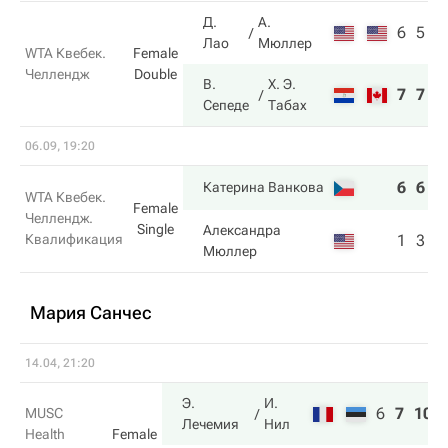
Д.
А.
6
5
Лао
Мюллер
WTA Квебек.
Female
Челлендж
Double
В.
Х. Э.
7
7
Сепеде
Табах
06.09, 19:20
6
6
Катерина Ванкова
WTA Квебек.
Female
Челлендж.
Single
Александра
Квалификация
1
3
Мюллер
Мария Санчес
14.04, 21:20
Э.
И.
6
7
10
MUSC
Лечемия
Нил
Health
Female