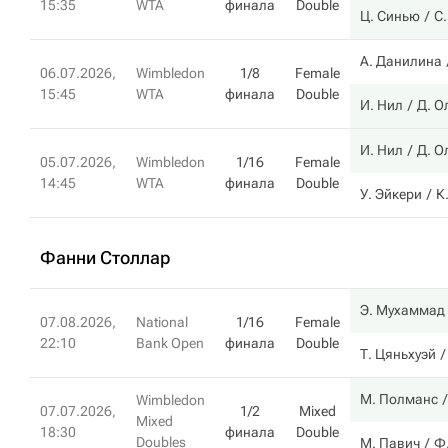
15:35
WTA
финала
Double
Ц. Синью
С
А. Данилина
06.07.2026,
Wimbledon
1/8
Female
15:45
WTA
финала
Double
И. Нил
Д. О
И. Нил
Д. О
05.07.2026,
Wimbledon
1/16
Female
14:45
WTA
финала
Double
У. Эйкери
К
Фанни Столлар
Э. Мухаммад
07.08.2026,
National
1/16
Female
22:10
Bank Open
финала
Double
Т. Цяньхуэй
М. Полманс
Wimbledon
07.07.2026,
1/2
Mixed
Mixed
18:30
финала
Double
Doubles
М. Павич
Ф