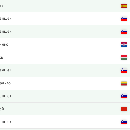
са
аншек
аншек
инко
рь
аншек
ранго
аншек
ай
аншек