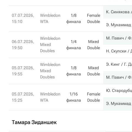
К. Синякова
07.07.2026,
Wimbledon
1/8
Female
15:10
WTA
финала
Double
Э. Мухаммад
М. Павич
Ф
Wimbledon
06.07.2026,
1/4
Mixed
Mixed
19:50
финала
Double
Doubles
Н. Скупски
Э. Кинг
Г. 
Wimbledon
05.07.2026,
1/8
Mixed
Mixed
19:55
финала
Double
Doubles
М. Павич
Ф
Ю. Стародуб
05.07.2026,
Wimbledon
1/16
Female
15:25
WTA
финала
Double
Э. Мухаммад
Тамара Зиданшек