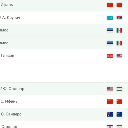
. Ифань
А. Крунич
лмос
лмос
. Глисон
Ф. Столлар
С. Ифань
С. Сандерс
. Столлар