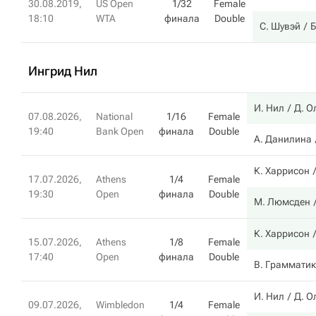
30.08.2019,
US Open
1/32
Female
18:10
WTA
финала
Double
С. Шувэй
Б
Ингрид Нил
И. Нил
Д. О
07.08.2026,
National
1/16
Female
19:40
Bank Open
финала
Double
А. Данилина
К. Харрисон
17.07.2026,
Athens
1/4
Female
19:30
Open
финала
Double
М. Люмсден
К. Харрисон
15.07.2026,
Athens
1/8
Female
17:40
Open
финала
Double
В. Граммати
И. Нил
Д. О
09.07.2026,
Wimbledon
1/4
Female