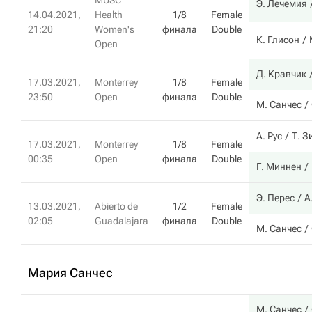
MUSC
Э. Лечемия
14.04.2021,
Health
1/8
Female
21:20
Women's
финала
Double
К. Глисон
Open
Д. Кравчик
17.03.2021,
Monterrey
1/8
Female
23:50
Open
финала
Double
М. Санчес
А. Рус
Т. 
17.03.2021,
Monterrey
1/8
Female
00:35
Open
финала
Double
Г. Миннен
Э. Перес
А
13.03.2021,
Abierto de
1/2
Female
02:05
Guadalajara
финала
Double
М. Санчес
Мария Санчес
М. Санчес