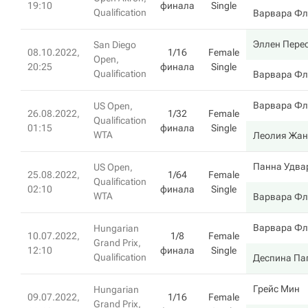
19:10
финала
Single
Qualification
Варвара Фл
Эллен Пере
San Diego
08.10.2022,
1/16
Female
Open,
20:25
финала
Single
Qualification
Варвара Фл
Варвара Фл
US Open,
26.08.2022,
1/32
Female
Qualification
01:15
финала
Single
WTA
Леолия Жа
Панна Удва
US Open,
25.08.2022,
1/64
Female
Qualification
02:10
финала
Single
WTA
Варвара Фл
Варвара Фл
Hungarian
10.07.2022,
1/8
Female
Grand Prix,
12:10
финала
Single
Qualification
Деспина Па
Грейс Мин
Hungarian
09.07.2022,
1/16
Female
Grand Prix,