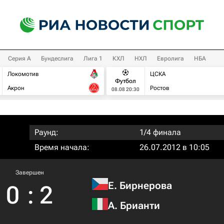
Серия А
Бундеслига
Лига 1
КХЛ
НХЛ
Евролига
НБА
Локомотив
ЦСКА
Футбол
Акрон
Ростов
08.08 20:30
Раунд:
1/4 финала
Время начала:
26.07.2012 в 10:05
Завершен
Е. Бирнерова
0
:
2
А. Брианти