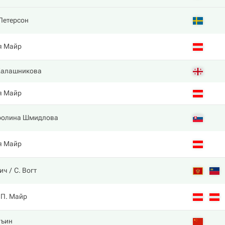
Петерсон
я Майр
Калашникова
я Майр
ролина Шмидлова
я Майр
ич
С. Вогт
П. Майр
нъин