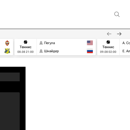
Д. Пегула
А. С
Теннис
Теннис
Д. Шнайдер
Е. А
08.08 21:00
09.08 02:00