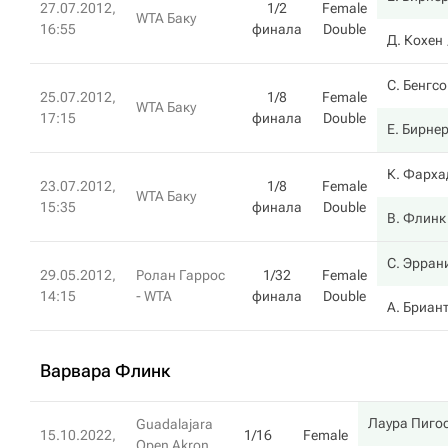
27.07.2012,
1/2
Female
WTA Баку
16:55
финала
Double
Д. Кохен
С. Бенгс
25.07.2012,
1/8
Female
WTA Баку
17:15
финала
Double
Е. Бирне
К. Фарха
23.07.2012,
1/8
Female
WTA Баку
15:35
финала
Double
В. Флинк
С. Эрран
29.05.2012,
Ролан Гаррос
1/32
Female
14:15
- WTA
финала
Double
А. Бриан
Варвара Флинк
Лаура Пиго
Guadalajara
15.10.2022,
1/16
Female
Open Akron,