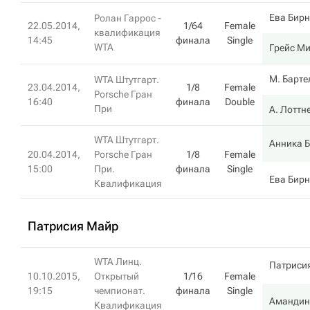
Ева Бир
Ролан Гаррос -
22.05.2014,
1/64
Female
квалификация
14:45
финала
Single
WTA
Грейс М
М. Барте
WTA Штутгарт.
23.04.2014,
1/8
Female
Porsche Гран
16:40
финала
Double
При
А. Лоттн
WTA Штутгарт.
Анника Б
20.04.2014,
Porsche Гран
1/8
Female
15:00
При.
финала
Single
Ева Бир
Квалификация
Патрисия Майр
WTA Линц.
Патриси
10.10.2015,
Открытый
1/16
Female
19:15
чемпионат.
финала
Single
Амандин
Квалификация