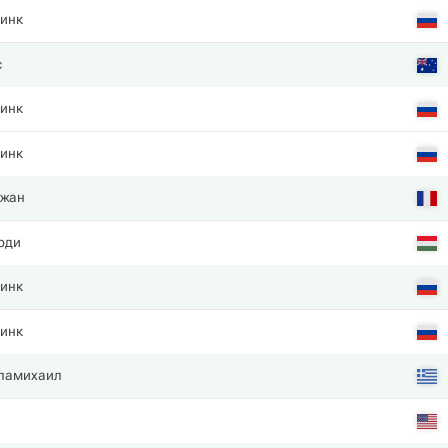
инк
с
инк
инк
нжан
рди
инк
инк
памихаил