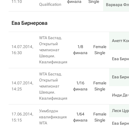
11:10
финала
Single
Qualification
Варвара Фл
Ева Бирнерова
WTA Бастад.
Анетт Ко
Открытый
14.07.2014,
1/8
Female
чемпионат
16:30
финала
Single
Швеции.
Ева Бир
Квалификация
WTA Бастад.
Ева Бир
Открытый
14.07.2014,
1/16
Female
чемпионат
14:25
финала
Single
Швеции.
Инди Де
Квалификация
Леся Цу
Уимблдон
17.06.2014,
1/64
Female
квалификация
15:15
финала
Single
WTA
Ева Бир