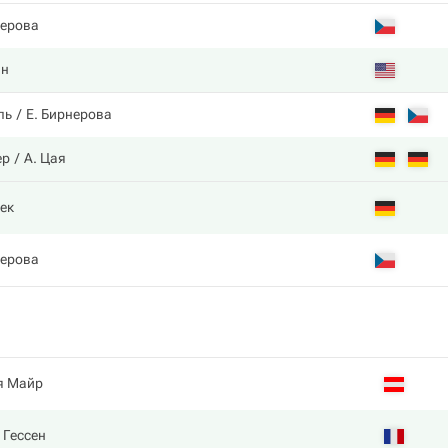
нерова
ин
ль
Е. Бирнерова
ер
А. Цая
ек
нерова
я Майр
 Гессен