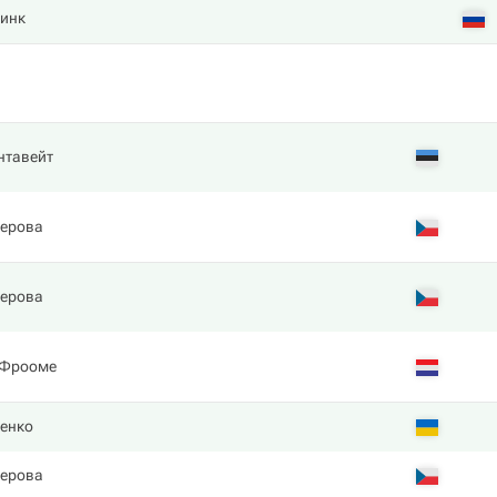
инк
нтавейт
нерова
нерова
 Фрооме
ренко
нерова