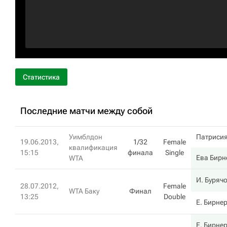
Статистика
Последние матчи между собой
Уимблдон
Патриси
19.06.2013,
1/32
Female
квалификация
15:15
финала
Single
Ева Бирн
WTA
И. Буряч
28.07.2012,
Female
WTA Баку
Финал
13:25
Double
Е. Бирне
Е. Бирне