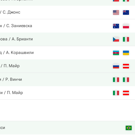
С. Джонс
он
С. Заниевска
рова
А. Брианти
д
А. Корашвили
П. Майр
и
Р. Винчи
ти
П. Майр
сси