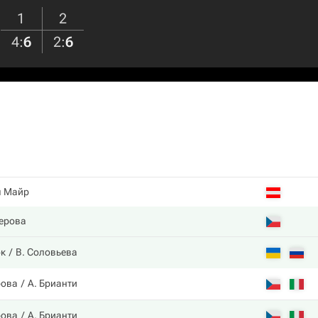
1
2
4
:
6
2
:
6
я Майр
ерова
ок
В. Соловьева
рова
А. Брианти
рова
А. Брианти