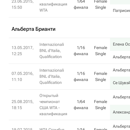
23.06.2015,
1/64
Female
квалификация
15:50
финала
Single
WTA
Патриси
Альберта Брианти
Елена О
Internazionali
13.05.2017,
1/16
Female
BNL d'Italia,
12:25
финала
Single
Qualification
Альберта
Альберта
Internazionali
07.05.2016,
1/16
Female
BNL d'Italia,
11:10
финала
Single
Qualification
Се Шувэ
Открытый
Альберта
25.08.2015,
чемпионат
1/64
Female
18:15
США WTA -
финала
Single
Алексан
квалификация
Альберта
19.07.2015,
WTA Стамбул.
1/16
Female