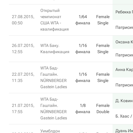
Открытый
Ребекка 
27.08.2015,
чемпионат
1/64
Female
00:50
США WTA -
финала
Single
Патриси
квалификация
Оксана 
26.07.2015,
WTA Баку.
1/16
Female
12:55
Квалификация
финала
Single
Патриси
WTA Бад-
Анна Ка
22.07.2015,
Гаштайн.
1/16
Female
11:35
NÜRNBERGER
финала
Single
Патриси
Gastein Ladies
WTA Бад-
Д. Ковин
21.07.2015,
Гаштайн.
1/8
Female
17:55
NÜRNBERGER
финала
Double
Б. Хаас
Gastein Ladies
Дуань И
Уимблдон