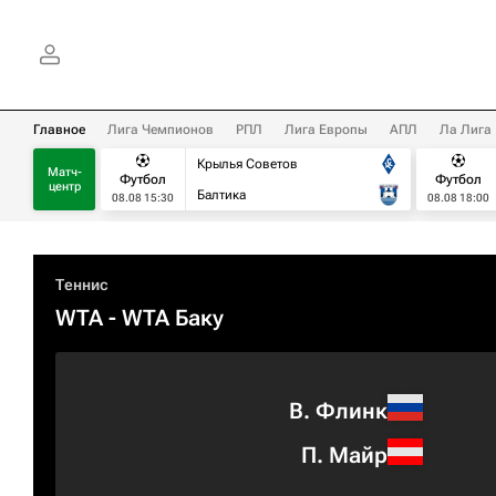
Главное
Лига Чемпионов
РПЛ
Лига Европы
АПЛ
Ла Лига
Крылья Советов
Матч-
Футбол
Футбол
центр
Балтика
08.08 15:30
08.08 18:00
Теннис
WTA
- WTA Баку
В. Флинк
П. Майр