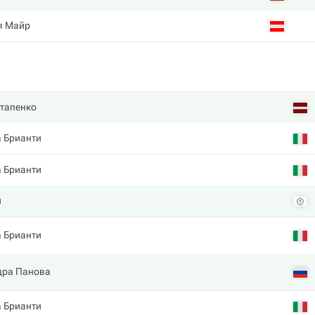
я Майр
стапенко
 Брианти
 Брианти
й
 Брианти
дра Панова
 Брианти