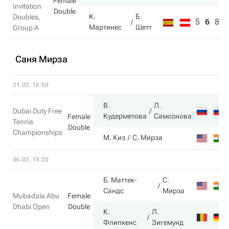
Female
Invitation
Double
К.
Б.
Doubles,
5
6
8
Мартинес
Шетт
Group A
Саня Мирза
21.02, 16:50
В.
Л.
Dubai Duty Free
Кудерметова
Самсонова
Female
Tennis
Double
Championships
М. Киз
С. Мирза
06.02, 18:20
Б. Маттек-
С.
Сандс
Мирза
Mubadala Abu
Female
Dhabi Open
Double
К.
Л.
Флипкенс
Зигемунд