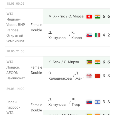
18.03, 00:05
WTA
6
6
М. Хингис
С. Мирза
Индиан-
Уэллс. BNP
Female
Paribas
Double
Д.
К.
4
2
Открытый
Хантучова
Кнапп
чемпионат
10.06, 21:50
6
6
WTA
К. Блэк
С. Мирза
Лондон.
Female
AEGON
Double
О.
Д.
3
3
Чемпионат
Калашникова
Женг
29.05, 14:00
Д.
Ш.
3
3
Ролан
Хантучова
Пеер
Female
Гаррос -
Double
WTA