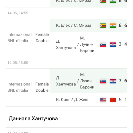
6
6
К. Блэк
С. Мирза
14.05, 14:55
6
6
К. Блэк
С. Мирза
Internazionali
Female
М.
BNL d'Italia
Double
Д.
3
4
Лучич-
Хантучова
Барони
12.05, 13:00
М.
Д.
7
6
Лучич-
Хантучова
Internazionali
Female
Барони
BNL d'Italia
Double
6
1
В. Кинг
Д. Женг
Даниэла Хантучова