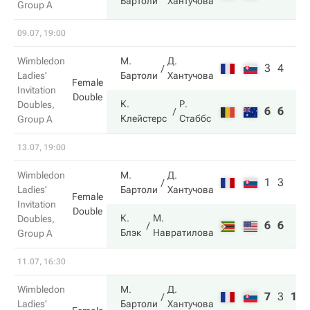
Бартоли
Хантучова
Group A
09.07, 19:00
Wimbledon
М.
Д.
3
4
Ladies'
Бартоли
Хантучова
Female
Invitation
Double
К.
Р.
Doubles,
6
6
Клейстерс
Стаббс
Group A
13.07, 19:00
Wimbledon
М.
Д.
1
3
Ladies'
Бартоли
Хантучова
Female
Invitation
Double
К.
М.
Doubles,
6
6
Блэк
Навратилова
Group A
11.07, 16:30
Wimbledon
М.
Д.
7
3
10
Ladies'
Бартоли
Хантучова