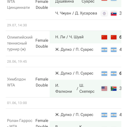
Душевина
Суарес
WTA
Female
Цинциннати
Double
3
Ч. Чжуан
Д. Хусарова
29.07, 14:30
6
Н. Ли
Ч. Шуай
Олимпийский
Female
теннисный
Double
турнир (ж)
4
Ж. Дулко
П. Суарес
28.06, 19:45
6
Ж. Дулко
П. Суарес
Уимблдон
Female
WTA
Double
И.
Ш.
3
Фалкони
Схеперс
01.06, 13:00
4
Ж. Дулко
П. Суарес
Ролан Гаррос
Female
- WTA
Double
Р.
К.