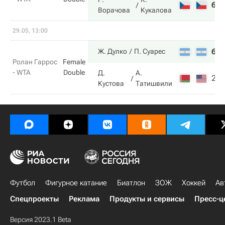
6
Ворачова
Кукалова
29.05, 13:00
6
Ж. Дулко
П. Суарес
Ролан Гаррос
Female
- WTA
Double
Д.
А.
2
Кустова
Татишвили
Футбол
Фигурное катание
Биатлон
ЗОЖ
Хоккей
Ав
Спецпроекты
Реклама
Продукты и сервисы
Пресс-ц
Версия 2023.1 Beta