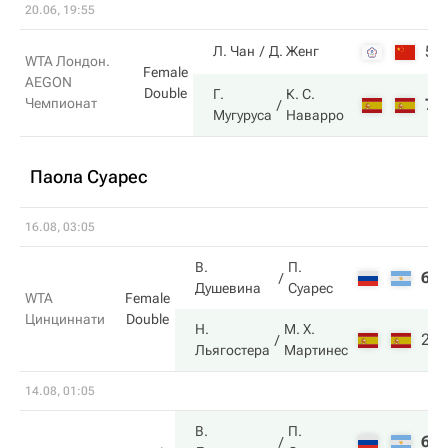
20.06, 19:55
5
Л. Чан
Д. Женг
WTA Лондон.
Female
AEGON
Double
Г.
К. С.
Чемпионат
7
Мугуруса
Наварро
Паола Суарес
16.08, 03:05
В.
П.
6
Душевина
Суарес
WTA
Female
Цинциннати
Double
Н.
М. Х.
2
Льягостера
Мартинес
14.08, 01:05
В.
П.
6