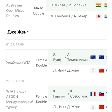
С. Мирза
Р. Бопанна
Australian
Mixed
Open Mixed
Double
Doubles
М. Ниномия
А. Бехар
Дже Женг
01.07, 19:00
Я.
А.
2
Вулф
Томлянович
Female
Уимблдон WTA
Double
6
Л. Чан
Д. Женг
27.06, 18:10
К.
К.
WTA Лондон.
7
Гарсия
Среботник
AEGON
Female
Международный
Double
6
Л. Чан
Д. Женг
турнир