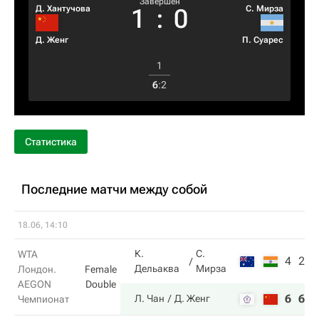
Завершен
Д. Хантучова
С. Мирза
1
:
0
Д. Женг
П. Суарес
1
6
:
2
Статистика
Последние матчи между собой
18.06, 14:10
К.
С.
WTA
4
2
Дельаква
Мирза
Лондон.
Female
AEGON
Double
6
6
Л. Чан
Д. Женг
Чемпионат