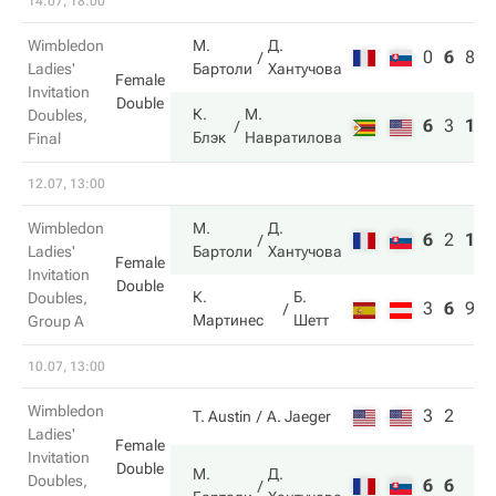
14.07, 18:00
Wimbledon
М.
Д.
0
6
8
Ladies'
Бартоли
Хантучова
Female
Invitation
Double
К.
М.
Doubles,
6
3
10
Блэк
Навратилова
Final
12.07, 13:00
Wimbledon
М.
Д.
6
2
11
Ladies'
Бартоли
Хантучова
Female
Invitation
Double
К.
Б.
Doubles,
3
6
9
Мартинес
Шетт
Group A
10.07, 13:00
Wimbledon
3
2
T. Austin
A. Jaeger
Ladies'
Female
Invitation
Double
М.
Д.
Doubles,
6
6