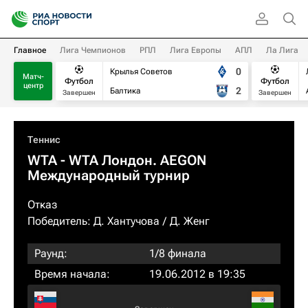
Главное
Лига Чемпионов
РПЛ
Лига Европы
АПЛ
Ла Лига
0
Крылья Советов
Матч-
Футбол
Футбол
центр
2
Балтика
Завершен
Завершен
Теннис
WTA
- WTA Лондон. AEGON
Международный турнир
Отказ
Победитель:
Д. Хантучова
Д. Женг
Раунд:
1/8 финала
Время начала:
19.06.2012 в 19:35