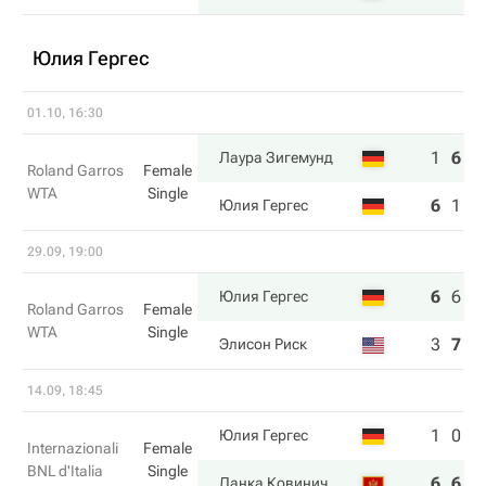
Юлия Гергес
01.10, 16:30
1
6
6
Лаура Зигемунд
Roland Garros
Female
WTA
Single
6
1
3
Юлия Гергес
29.09, 19:00
6
6
6
Юлия Гергес
Roland Garros
Female
WTA
Single
3
7
1
Элисон Риск
14.09, 18:45
1
0
Юлия Гергес
Internazionali
Female
BNL d'Italia
Single
6
6
Данка Ковинич