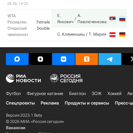
08.06, 14:25
Е.
А.
WTA
6
Янкович
Павлюченкова
Росмален.
Female
Открытый
Double
3
С. Клеменшиц
Т. Мария
чемпионат
Футбол
Фигурное катание
Биатлон
ЗОЖ
Хоккей
Ав
Спецпроекты
Реклама
Продукты и сервисы
Пресс-ц
Версия 2023.1 Beta
© 2026 МИА «Россия сегодня»
Вакансии