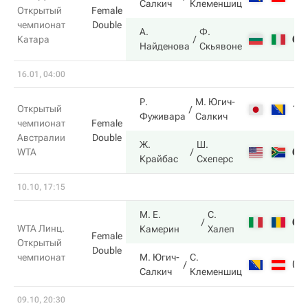
Салкич
Клеменшиц
Открытый
Female
чемпионат
Double
А.
Ф.
6
Катара
Найденова
Скьявоне
16.01, 04:00
Р.
М. Югич-
1
Открытый
Фуживара
Салкич
чемпионат
Female
Австралии
Double
Ж.
Ш.
6
WTA
Крайбас
Схеперс
10.10, 17:15
М. Е.
С.
6
WTA Линц.
Камерин
Халеп
Female
Открытый
Double
чемпионат
М. Югич-
С.
0
Салкич
Клеменшиц
09.10, 20:30