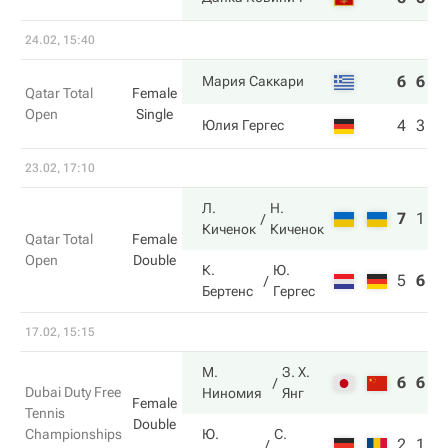
24.02, 15:40
6
6
Мария Саккари
Qatar Total
Female
Open
Single
4
3
Юлия Гергес
23.02, 17:10
Л.
Н.
7
1
1
Киченок
Киченок
Qatar Total
Female
Open
Double
К.
Ю.
5
6
3
Бертенс
Гергес
17.02, 15:15
М.
З. Х.
6
6
Dubai Duty Free
Ниномия
Янг
Female
Tennis
Double
Championships
Ю.
С.
2
1