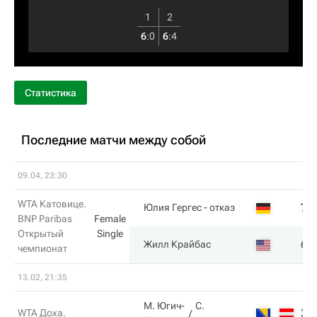
1
2
6
:
0
6
:
4
Статистика
Последние матчи между собой
09.04, 23:30
WTA Катовице.
7
Юлия Гергес
- отказ
BNP Paribas
Female
Открытый
Single
6
Жилл Крайбас
чемпионат
13.02, 21:35
М. Югич-
С.
3
WTA Доха.