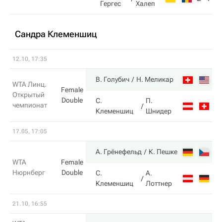
Гергес
Халеп
Сандра Клеменшиц
12.10, 17:35
7
В. Голубич
Н. Меликар
WTA Линц.
Female
Открытый
Double
С.
П.
чемпионат
5
Клеменшиц
Шнидер
17.05, 17:05
6
А. Грёнефельд
К. Пешке
WTA
Female
Нюрнберг
Double
С.
А.
2
Клеменшиц
Лоттнер
21.10, 16:55