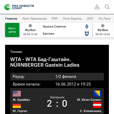
Главное
Лига Чемпионов
РПЛ
Лига Европы
АПЛ
Ла Лига
Крылья Советов
Матч-
Футбол
Футбол
центр
Балтика
08.08 15:30
08.08 18:00
Теннис
WTA
- WTA Бад-Гаштайн.
NÜRNBERGER Gastein Ladies
Раунд:
1/2 финала
Время начала:
16.06.2012 в 19:25
Завершен
Ж. Крайбас
М. Югич-Салкич
2
:
0
Ю. Гергес
С. Клеменшиц