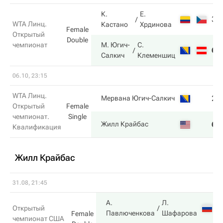
К.
Е.
3
WTA Линц.
Кастано
Хрдинова
Female
Открытый
Double
чемпионат
М. Югич-
С.
6
Салкич
Клеменшиц
06.10, 23:15
WTA Линц.
2
Мервана Югич-Салкич
Открытый
Female
чемпионат.
Single
6
Жилл Крайбас
Квалификация
Жилл Крайбас
31.08, 21:45
А.
Л.
Открытый
Павлюченкова
Шафарова
Female
чемпионат США