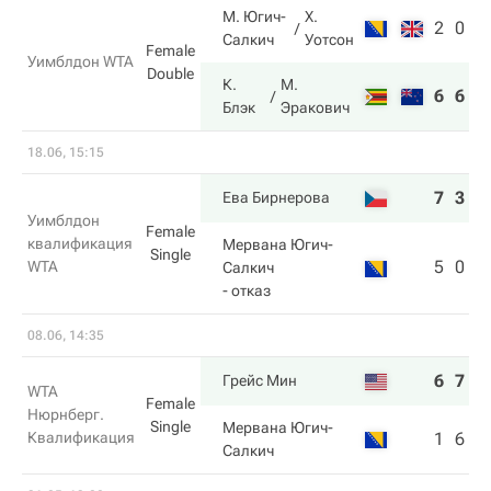
М. Югич-
Х.
2
0
Салкич
Уотсон
Female
Уимблдон WTA
Double
К.
М.
6
6
Блэк
Эракович
18.06, 15:15
7
3
Ева Бирнерова
Уимблдон
Female
квалификация
Мервана Югич-
Single
5
0
WTA
Салкич
- отказ
08.06, 14:35
6
7
Грейс Мин
WTA
Female
Нюрнберг.
Single
Мервана Югич-
Квалификация
1
6
Салкич