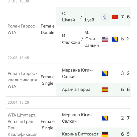
31.05, 13:00
С.
П.
7
6
Шувэй
Шуай
Ролан Гаррос -
Female
WTA
Double
М.
И.
5
2
Югич-
Фалкони
Салкич
22.05, 15:45
Мервана Югич-
3
2
Ролан Гаррос -
Салкич
Female
квалификация
Single
WTA
6
6
Аранча Парра
20.04, 15:20
Мервана Югич-
WTA Штутгарт.
2
7
1
Салкич
Porsche Гран
Female
При.
Single
6
5
6
Карина Виттхоефт
Квалификация