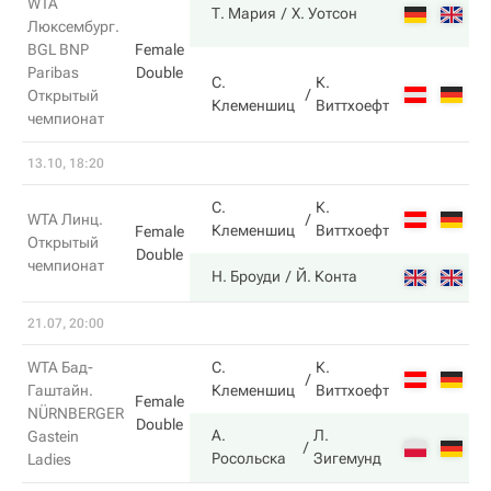
WTA
6
Т. Мария
Х. Уотсон
Люксембург.
BGL BNP
Female
Paribas
Double
С.
К.
2
Открытый
Клеменшиц
Виттхоефт
чемпионат
13.10, 18:20
С.
К.
2
WTA Линц.
Клеменшиц
Виттхоефт
Female
Открытый
Double
чемпионат
6
Н. Броуди
Й. Конта
21.07, 20:00
WTA Бад-
С.
К.
7
Гаштайн.
Клеменшиц
Виттхоефт
Female
NÜRNBERGER
Double
А.
Л.
Gastein
5
Росольска
Зигемунд
Ladies