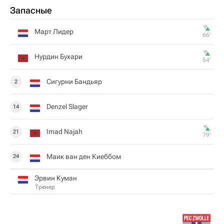
Запасные
Март Лидер
66‎’‎
Нурдин Бухари
54‎’‎
Сигурни Бандьяр
2
Denzel Slager
14
Imad Najah
21
79‎’‎
Маик ван ден Киеббом
24
Эрвин Куман
Тренер