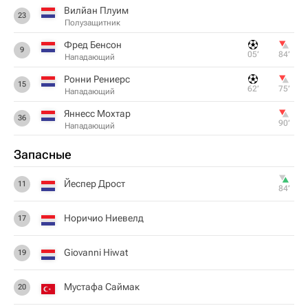
Вилйан Плуим
23
Полузащитник
Фред Бенсон
9
05‎’‎
84‎’‎
Нападающий
Ронни Рениерс
15
62‎’‎
75‎’‎
Нападающий
Яннесс Мохтар
36
90‎’‎
Нападающий
Запасные
Йеспер Дрост
11
84‎’‎
Норичио Ниевелд
17
Giovanni Hiwat
19
Мустафа Саймак
20