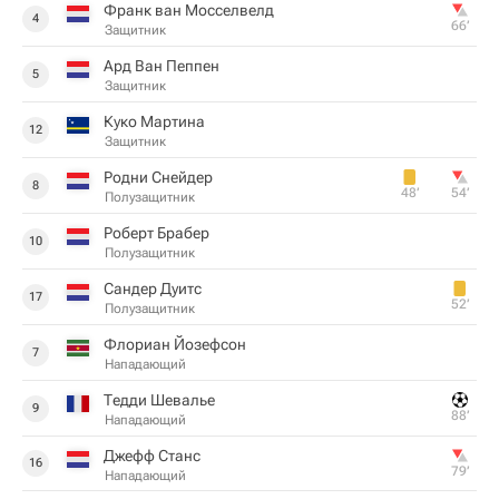
Франк ван Мосселвелд
4
66‎’‎
Защитник
Ард Ван Пеппен
5
Защитник
Куко Мартина
12
Защитник
Родни Снейдер
8
48‎’‎
54‎’‎
Полузащитник
Роберт Брабер
10
Полузащитник
Сандер Дуитс
17
52‎’‎
Полузащитник
Флориан Йозефсон
7
Нападающий
Тедди Шевалье
9
88‎’‎
Нападающий
Джефф Станс
16
79‎’‎
Нападающий