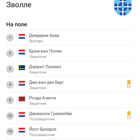
Зволле
На поле
Диедерик Боер
1
Вратарь
Брам ван Полен
2
Защитник
Дэррил Лахман
3
Защитник
Джо ван ден Берг
4
88‎’‎
Защитник
Рочди Аченте
8
Защитник
Джованни Гравенбек
12
53‎’‎
Полузащитник
Йост Броерсе
14
Полузащитник