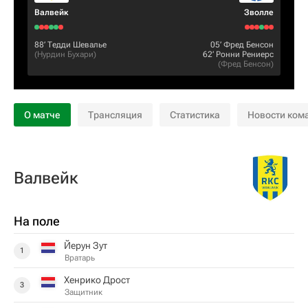
Валвейк
Зволле
88‎’‎
Тедди Шевалье
05‎’‎
Фред Бенсон
(
Нурдин Бухари
)
62‎’‎
Ронни Рениерс
(
Фред Бенсон
)
О матче
Трансляция
Статистика
Новости ком
Валвейк
На поле
Йерун Зут
1
Вратарь
Хенрико Дрост
3
Защитник