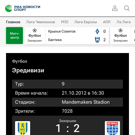
Главное
Лига Чемпионов
РПЛ
Лига Европы
АПЛ
Ла Лига
0
Крылья Советов
Матч-
Футбол
Футбол
центр
2
Балтика
Завершен
Завершен
Футбол
Эредивизи
Тур:
9
Время начала:
21.10.2012 в 16:30
Стадион:
Mandemakers Stadion
Зрители:
7028
Завершен
1
:
2