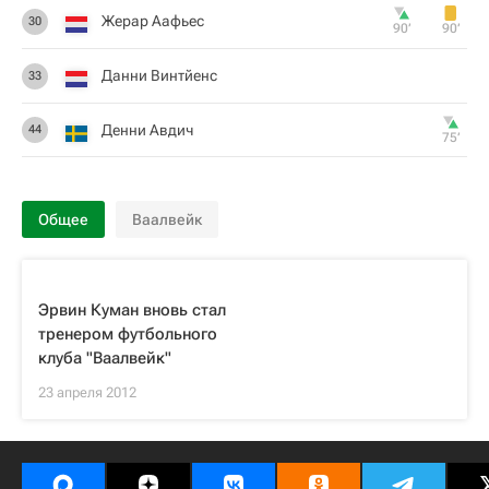
Жерар Аафьес
30
90‎’‎
90‎’‎
Данни Винтйенс
33
Денни Авдич
44
75‎’‎
Общее
Ваалвейк
Эрвин Куман вновь стал
тренером футбольного
клуба "Ваалвейк"
23 апреля 2012