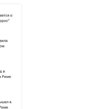
ается о
ррос"
аила
ком
д в
в Риме
ышел в
 Риме