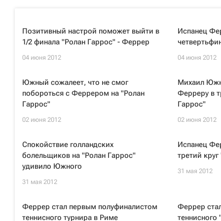
Позитивный настрой поможет выйти в
Испанец Фе
1/2 финала "Ролан Гаррос" - Феррер
четвертьфин
04 июня 2012
04 июня 2012
Южный сожалеет, что не смог
Михаил Южн
побороться с Феррером на "Ролан
Ферреру в т
Гаррос"
Гаррос"
02 июня 2012
02 июня 2012
Спокойствие голландских
Испанец Фе
болельщиков на "Ролан Гаррос"
третий круг
удивило Южного
31 мая 2012
31 мая 2012
Феррер стал первым полуфиналистом
Феррер ста
теннисного турнира в Риме
теннисного 