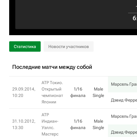
6
Статистика
Новости участников
Последние матчи между собой
ATP Токио.
Марсель Гра
29.09.2014,
Открытый
1/16
Male
10:20
чемпионат
финала
Single
Дэвид Ферр
Японии
ATP
Марсель Гра
31.10.2012,
Индиан-
1/16
Male
13:30
Уэллс.
финала
Single
Дэвид Ферр
Мастерс