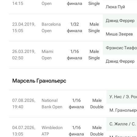
14:15
Open
финала
Single
Люка Пуй
Дэвид Феррер
23.04.2019,
Barcelona
1/32
Male
15:05
Open
финала
Single
Миша Зверев
Фрэнсис Тиафо
26.03.2019,
Miami
1/16
Male
02:50
Open
финала
Single
Дэвид Феррер
Марсель Гранольерс
У. Нис
Э. Ро
07.08.2026,
National
1/16
Male
19:40
Bank Open
финала
Double
М. Гранольер
С. Жилле
С.
04.07.2026,
Wimbledon
1/16
Male
13:05
ATP
финала
Double