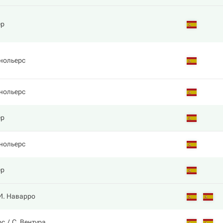
ер
нольерс
нольерс
ер
нольерс
ер
И. Наварро
рс
С. Вентура