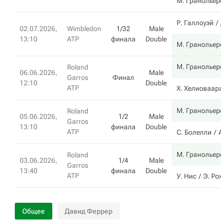
М. Гранольер
Р. Галлоуэй
02.07.2026,
Wimbledon
1/32
Male
13:10
ATP
финала
Double
М. Гранольер
М. Гранольер
Roland
06.06.2026,
Male
Garros
Финал
12:10
Double
ATP
Х. Хелиоваар
М. Гранольер
Roland
05.06.2026,
1/2
Male
Garros
13:10
финала
Double
ATP
С. Болелли
М. Гранольер
Roland
03.06.2026,
1/4
Male
Garros
13:40
финала
Double
ATP
У. Нис
Э. Ро
Общее
Давид Феррер