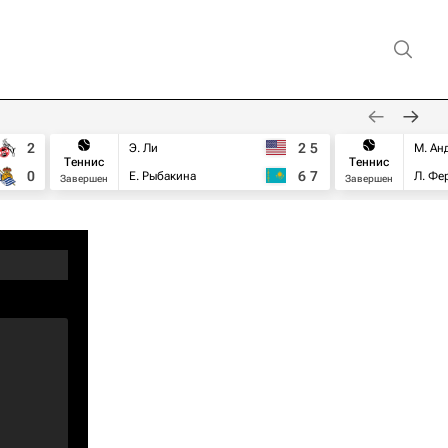
2
2
5
Э. Ли
М. Ан
Теннис
Теннис
0
6
7
Е. Рыбакина
Л. Фе
Завершен
Завершен