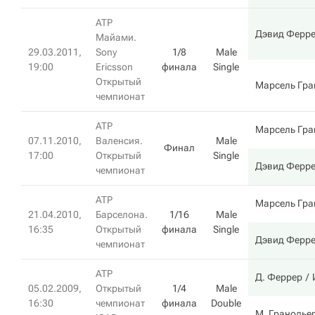
ATP
Дэвид Ферр
Майами.
29.03.2011,
Sony
1/8
Male
19:00
Ericsson
финала
Single
Открытый
Марсель Гра
чемпионат
ATP
Марсель Гра
07.11.2010,
Валенсия.
Male
Финал
17:00
Открытый
Single
Дэвид Ферр
чемпионат
ATP
Марсель Гра
21.04.2010,
Барселона.
1/16
Male
16:35
Открытый
финала
Single
Дэвид Ферр
чемпионат
ATP
Д. Феррер
05.02.2009,
Открытый
1/4
Male
16:30
чемпионат
финала
Double
М. Гранолье