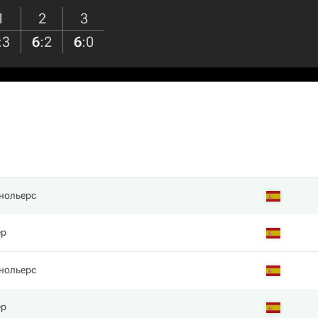
1
2
3
:
3
6
:
2
6
:
0
нольерс
ер
нольерс
ер