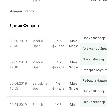
ЮАР
История встреч
Дэвид Феррер
Дэвид Феррер
08.05.2019,
Madrid
1/16
Male
22:45
Open
финала
Single
Александр Зве
Дэвид Феррер
07.05.2019,
Madrid
1/32
Male
17:10
Open
финала
Single
Роберто Баутис
Рафаэль Надал
25.04.2019,
Barcelona
1/8
Male
15:55
Open
финала
Single
Дэвид Феррер
Дэвид Феррер
24.04.2019,
Barcelona
1/16
Male