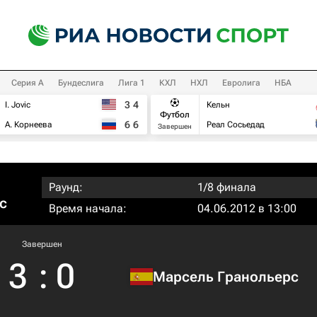
Серия А
Бундеслига
Лига 1
КХЛ
НХЛ
Евролига
НБА
3
4
I. Jovic
Кельн
Футбол
6
6
А. Корнеева
Реал Сосьедад
Завершен
Раунд:
1/8 финала
с
Время начала:
04.06.2012 в 13:00
Завершен
3
:
0
Марсель Гранольерс