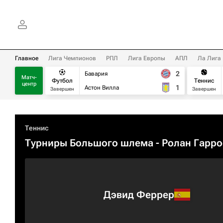
Главное
Лига Чемпионов
РПЛ
Лига Европы
АПЛ
Ла Лига
2
Бавария
Матч-
Футбол
Теннис
центр
1
Астон Вилла
Завершен
Завершен
Теннис
Турниры Большого шлема
- Ролан Гарро
Дэвид Феррер