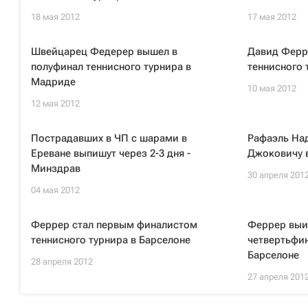
18 мая 2012
17 мая 2012
Швейцарец Федерер вышел в
Давид Ферре
полуфинал теннисного турнира в
теннисного 
Мадриде
10 мая 2012
12 мая 2012
Пострадавших в ЧП с шарами в
Рафаэль Над
Ереване выпишут через 2-3 дня -
Джоковичу 
Минздрав
30 апреля 201
04 мая 2012
Феррер стал первым финалистом
Феррер выи
теннисного турнира в Барселоне
четвертьфин
Барселоне
28 апреля 2012
27 апреля 201