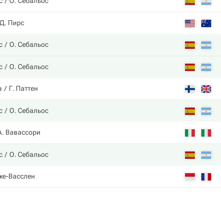
с
О. Себальос
Д. Пирс
с
О. Себальос
с
О. Себальос
а
Г. Паттен
с
О. Себальос
А. Вавассори
с
О. Себальос
же-Васслен