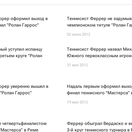
ррер оформил выход в
Теннисист Феррер не задумыв
ал "Ролан Гаррос"
чемпионском титуле "Ролан Га
02 июня 2012
ый уступил испанцу
Теннисист Феррер назвал Мих
ретьем круге "Ролан
Южного первоклассным игро
31 мая 2012
ррер уверенно вышел в
Надаль первым оформил выхо
 "Ролан Гаррос"
финал теннисного "Мастерса" 
19 мая 2012
л четвертьфиналистом
Феррер обыграл Вердаско и в
"Мастерса" в Риме
3-й круг теннисного турнира в