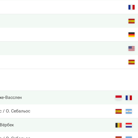
же-Васслен
с
О. Себальос
 Вёрбек