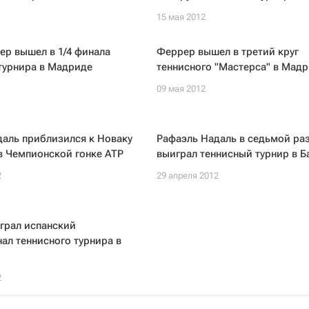
15 мая 2012
р вышел в 1/4 финала
Феррер вышел в третий круг
турнира в Мадриде
теннисного "Мастерса" в Мад
09 мая 2012
аль приблизился к Новаку
Рафаэль Надаль в седьмой ра
в Чемпионской гонке ATP
выиграл теннисный турнир в Б
2
29 апреля 2012
грал испанский
ал теннисного турнира в
2