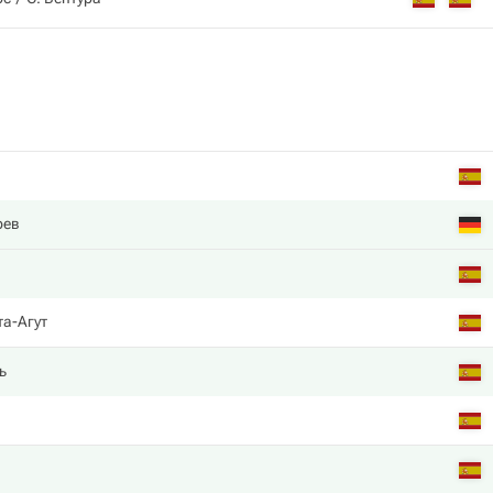
рев
та-Агут
ь