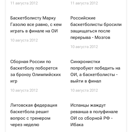
11 августа 2012
11 августа 2012
Баскетболисту Марку
Российские
Газолю все равно, с кем
баскетболисты бросили
играть в финале на ОИ
защищаться после
перерыва - Мозгов
10 августа 2012
10 августа 2012
Сборная России по
Синхронистки
баскетболу поборется
попробуют победить на
за бронзу Олимпийских
ОИ, а баскетболисты -
игр
выйти в финал
10 августа 2012
10 августа 2012
Литовская федерация
Испанцы жаждут
баскетбола решит
реванша в полуфинале
вопрос с тренером
ОИ со сборной РФ -
через неделю
Ибака