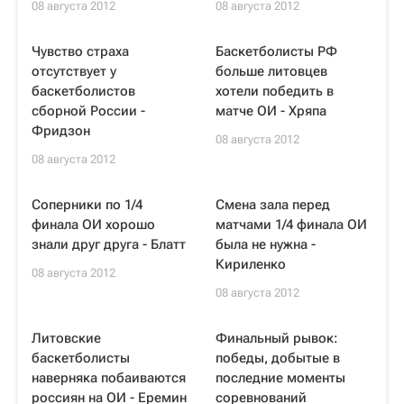
08 августа 2012
08 августа 2012
Чувство страха
Баскетболисты РФ
отсутствует у
больше литовцев
баскетболистов
хотели победить в
сборной России -
матче ОИ - Хряпа
Фридзон
08 августа 2012
08 августа 2012
Соперники по 1/4
Смена зала перед
финала ОИ хорошо
матчами 1/4 финала ОИ
знали друг друга - Блатт
была не нужна -
Кириленко
08 августа 2012
08 августа 2012
Литовские
Финальный рывок:
баскетболисты
победы, добытые в
наверняка побаиваются
последние моменты
россиян на ОИ - Еремин
соревнований