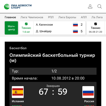
Главное
Лига Чемпионов
РПЛ
Лига Европы
АПЛ
Ла Лига
2
А. Калинская
Матч-
Теннис
Теннис
центр
5
Д. Шнайдер
1-й сет
06.08 21:20
Баскетбол
Олимпийский баскетбольный турнир
(м)
Тур:
1/2
Время начала:
10.08.2012 в 20:00
Завершен
67
:
59
Испания
Россия