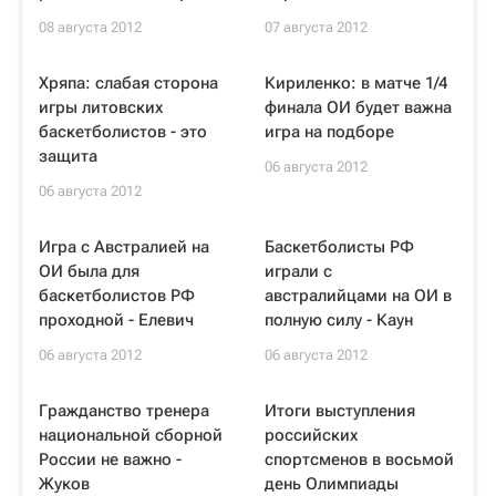
08 августа 2012
07 августа 2012
Хряпа: cлабая сторона
Кириленко: в матче 1/4
игры литовских
финала ОИ будет важна
баскетболистов - это
игра на подборе
защита
06 августа 2012
06 августа 2012
Игра с Австралией на
Баскетболисты РФ
ОИ была для
играли с
баскетболистов РФ
австралийцами на ОИ в
проходной - Елевич
полную силу - Каун
06 августа 2012
06 августа 2012
Гражданство тренера
Итоги выступления
национальной сборной
российских
России не важно -
спортсменов в восьмой
Жуков
день Олимпиады