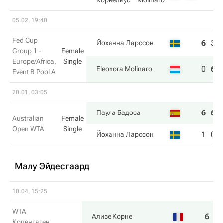
Корнелиус
Molinaro
05.02, 19:40
Fed Cup
6
3
Йоханна Ларссон
Group 1 -
Female
Europe/Africa,
Single
0
6
Eleonora Molinaro
Event B Pool A
20.01, 03:05
6
6
Паула Бадоса
Australian
Female
Open WTA
Single
1
0
Йоханна Ларссон
Малу Эйдесгаард
10.04, 15:25
WTA
6
6
Ализе Корне
Копенгаген.