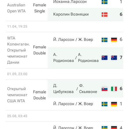
1
3
Йоханна Ларссон
Australian
Female
Open WTA
Single
6
6
Каролин Возняцки
11.04, 19:25
WTA
6
4
Й. Ларссон
Ж. Воер
Копенгаген.
Female
Открытый
Double
А.
А.
чемпионат
7
6
Родионова
Родионова
Дании
01.09, 23:00
Д.
Ф.
6
7
Открытый
Цибулкова
Скьявоне
Female
чемпионат
Double
США WTA
1
5
Й. Ларссон
Ж. Воер
25.08, 03:45
4
6
Й. Ларссон
Ж. Воер