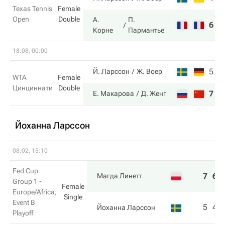
Texas Tennis
Female
Open
Double
А.
П.
6
1
Корне
Пармантье
18.08, 00:00
5
3
Й. Ларссон
Ж. Воер
WTA
Female
Цинциннати
Double
7
6
Е. Макарова
Д. Женг
Йоханна Ларссон
08.02, 15:10
Fed Cup
7
6
Магда Линетт
Group 1 -
Female
Europe/Africa,
Single
Event B
5
4
Йоханна Ларссон
Playoff