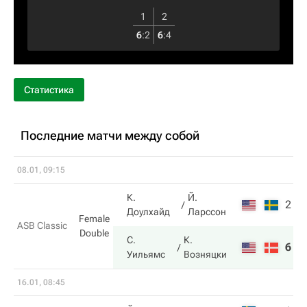
1
2
6
:
2
6
:
4
Статистика
Последние матчи между собой
08.01, 09:15
К.
Й.
2
1
Доулхайд
Ларссон
Female
ASB Classic
Double
С.
К.
6
6
Уильямс
Возняцки
16.01, 08:45