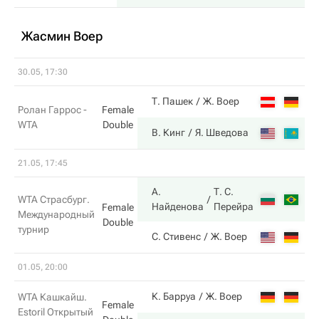
Жасмин Воер
30.05, 17:30
4
Т. Пашек
Ж. Воер
Ролан Гаррос -
Female
WTA
Double
6
В. Кинг
Я. Шведова
21.05, 17:45
А.
Т. С.
6
WTA Страсбург.
Найденова
Перейра
Female
Международный
Double
турнир
2
С. Стивенс
Ж. Воер
01.05, 20:00
2
К. Барруа
Ж. Воер
WTA Кашкайш.
Female
Estoril Открытый