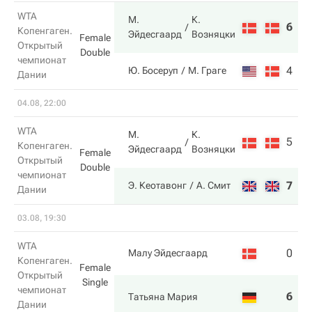
WTA
М.
К.
6
6
Копенгаген.
Эйдесгаард
Возняцки
Female
Открытый
Double
чемпионат
4
1
Ю. Босеруп
М. Граге
Дании
04.08, 22:00
WTA
М.
К.
5
3
Копенгаген.
Эйдесгаард
Возняцки
Female
Открытый
Double
чемпионат
7
6
Э. Кеотавонг
А. Смит
Дании
03.08, 19:30
WTA
0
1
Малу Эйдесгаард
Копенгаген.
Female
Открытый
Single
чемпионат
6
6
Татьяна Мария
Дании