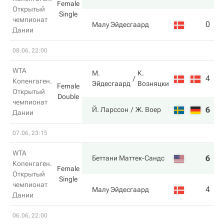
Female
Открытый
Single
чемпионат
0
0
Малу Эйдесгаард
Дании
08.06, 22:00
WTA
М.
К.
4
2
Копенгаген.
Эйдесгаард
Возняцки
Female
Открытый
Double
чемпионат
6
6
Й. Ларссон
Ж. Воер
Дании
07.06, 23:15
WTA
6
6
Беттани Маттек-Сандс
Копенгаген.
Female
Открытый
Single
чемпионат
4
0
Малу Эйдесгаард
Дании
06.06, 22:00