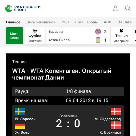
Главное
Лига Чемпионов
РПЛ
Лига Европы
АПЛ
Ла Лига
2
Бавария
Матч-
Футбол
Теннис
центр
1
Астон Вилла
Завершен
Завершен
Теннис
WTA
- WTA Копенгаген. Открытый
чемпионат Дании
Раунд:
1/8 финала
Время начала:
09.04.2012 в 19:15
Завершен
Й. Ларссон
М. Эйдесгаард
2
:
0
Ж. Воер
К. Возняцки