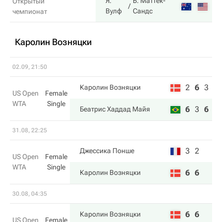
Я.
Б. Маттек-
Открытый
7
Вулф
Сандс
чемпионат
Каролин Возняцки
02.09, 21:50
2
6
3
Каролин Возняцки
US Open
Female
WTA
Single
6
3
6
Беатрис Хаддад Майя
31.08, 22:25
3
2
Джессика Понше
US Open
Female
WTA
Single
6
6
Каролин Возняцки
30.08, 04:35
6
6
Каролин Возняцки
US Open
Female