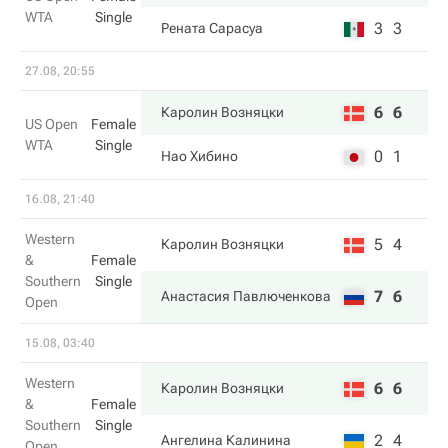
WTA
Single
3
3
Рената Сарасуа
27.08, 20:55
6
6
Каролин Возняцки
US Open
Female
WTA
Single
0
1
Нао Хибино
16.08, 21:40
Western
5
4
Каролин Возняцки
&
Female
Southern
Single
7
6
Анастасия Павлюченкова
Open
15.08, 03:40
Western
6
6
Каролин Возняцки
&
Female
Southern
Single
2
4
Ангелина Калинина
Open