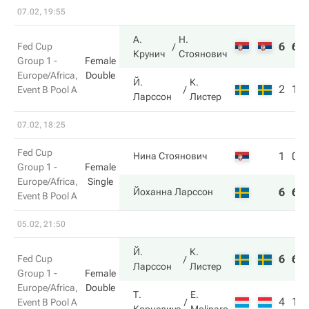
07.02, 19:55
А.
Н.
6
6
Fed Cup
Крунич
Стоянович
Group 1 -
Female
Europe/Africa,
Double
Й.
К.
2
1
Event B Pool A
Ларссон
Листер
07.02, 18:25
Fed Cup
1
0
Нина Стоянович
Group 1 -
Female
Europe/Africa,
Single
6
6
Йоханна Ларссон
Event B Pool A
05.02, 21:50
Й.
К.
6
6
Fed Cup
Ларссон
Листер
Group 1 -
Female
Europe/Africa,
Double
Т.
E.
4
1
Event B Pool A