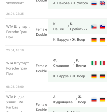
Double
чемпионат
6
А. Панова
Х. Уотсон
26.04, 22:35
К.
К.
6
WTA Штутгарт.
Пешке
Среботник
Female
Porsche Гран
Double
При
2
К. Барруа
Ж. Воер
23.04, 18:10
Ф.
Р.
1
WTA Штутгарт.
Скьявоне
Винчи
Female
Porsche Гран
Double
При
6
К. Барруа
Ж. Воер
08.03, 03:00
WTA Индиан-
А.
Ж.
5
Уэллс. BNP
Кудрявцева
Воер
Female
Paribas
Double