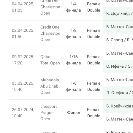
Б. Маттек-Са
Credit One
04.04.2025,
1/4
Female
Charleston
01:05
финала
Double
Open
К. Доулхайд
Б. Маттек-Са
Credit One
02.04.2025,
1/8
Female
Charleston
01:50
финала
Double
Open
S. Chang
R.
Б. Маттек-Са
09.02.2025,
Qatar
1/16
Female
17:20
Total Open
финала
Double
С. Ифань
З.
Б. Маттек-Са
Mubadala
05.02.2025,
1/8
Female
Abu Dhabi
10:40
финала
Double
Open
Л. Стефани
Б. Крейчиков
Livesport
26.07.2024,
Female
Prague
Финал
10:40
Double
Open
Б. Маттек-Са
К. Росателло
Livesport