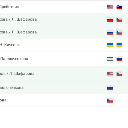
 Среботник
кова
Л. Шафарова
кова
Л. Шафарова
Н. Киченок
. Павлюченкова
ндс
Л. Шафарова
авлюченкова
ова