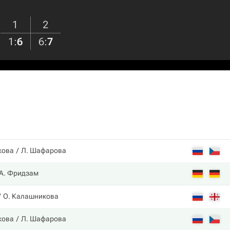
1
2
1
:
6
6
:
7
кова
Л. Шафарова
А. Фридзам
О. Калашникова
кова
Л. Шафарова