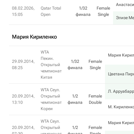
Анастас
08.02.2026,
Qatar Total
1/32
Female
15:05
Open
финала
Single
Элизе Ме
Мария Кириленко
WTA
Мария Кирил
Пекин.
29.09.2014,
1/32
Female
Открытый
08:25
финала
Single
чемпионат
Цветана Пир
Китая
WTA Сеул.
Л. Арруабар
20.09.2014,
Открытый
1/2
Female
13:10
чемпионат
финала
Double
М. Кириленк
Кореи
WTA Сеул.
Мария Кирил
20.09.2014,
Открытый
1/2
Female
07:30
чемпионат
финала
Single