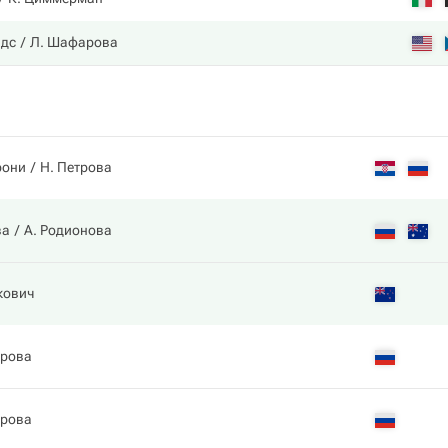
ндс
Л. Шафарова
рони
Н. Петрова
ва
А. Родионова
кович
трова
трова