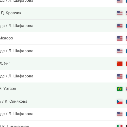
ндс
Л. Шафарова
Д. Кравчик
ндс
Л. Шафарова
 Mcadoo
ндс
Л. Шафарова
 Х. Янг
ндс
Л. Шафарова
Х. Уотсон
а
К. Синякова
ндс
Л. Шафарова
К. Циммерман