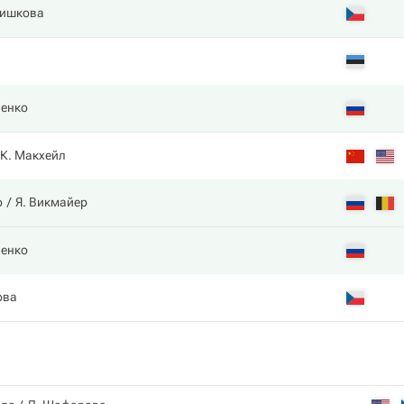
лишкова
енко
К. Макхейл
о
Я. Викмайер
енко
ова