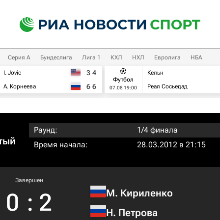
Серия А
Бундеслига
Лига 1
КХЛ
НХЛ
Евролига
НБА
3
4
I. Jovic
Кельн
Футбол
6
6
А. Корнеева
Реал Сосьедад
07.08 19:00
Раунд:
1/4 финала
тый
Время начала:
28.03.2012 в 21:15
Завершен
М. Кириленко
0
:
2
Н. Петрова