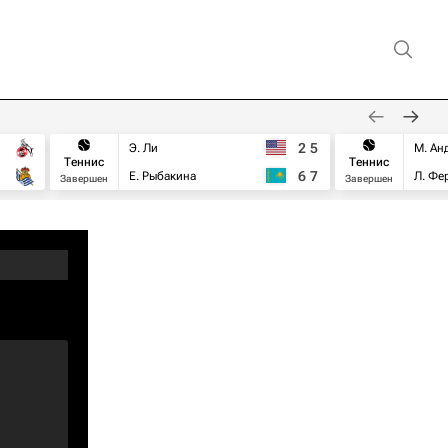
2
5
Э. Ли
М. Ан
Теннис
Теннис
6
7
Е. Рыбакина
Л. Фе
Завершен
Завершен