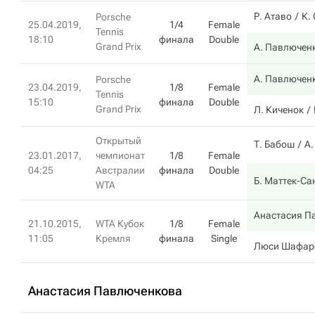
Р. Атаво
К.
Porsche
25.04.2019,
1/4
Female
Tennis
18:10
финала
Double
Grand Prix
А. Павлючен
А. Павлючен
Porsche
23.04.2019,
1/8
Female
Tennis
15:10
финала
Double
Grand Prix
Л. Киченок
Открытый
Т. Бабош
А
23.01.2017,
чемпионат
1/8
Female
04:25
Австралии
финала
Double
Б. Маттек-Са
WTA
Анастасия П
21.10.2015,
WTA Кубок
1/8
Female
11:05
Кремля
финала
Single
Люси Шафар
Анастасия Павлюченкова