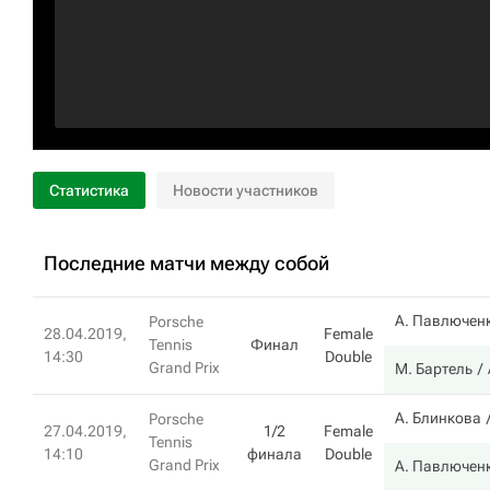
Статистика
Новости участников
Последние матчи между собой
А. Павлючен
Porsche
28.04.2019,
Female
Tennis
Финал
14:30
Double
Grand Prix
М. Бартель
А. Блинкова
Porsche
27.04.2019,
1/2
Female
Tennis
14:10
финала
Double
Grand Prix
А. Павлючен