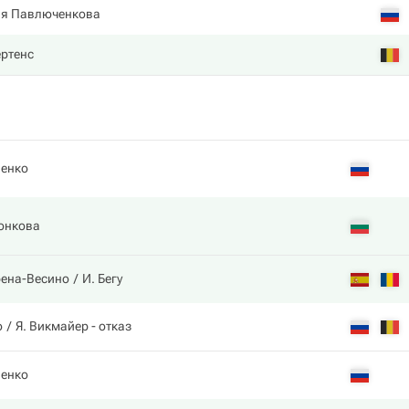
ия Павлюченкова
ртенс
енко
онкова
рена-Весино
И. Бегу
о
Я. Викмайер
- отказ
енко