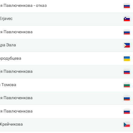
ия Павлюченкова
- отказ
Erjavec
ия Павлюченкова
дра Эала
ародубцева
ия Павлюченкова
я Томова
ия Павлюченкова
ия Павлюченкова
 Крейчикова