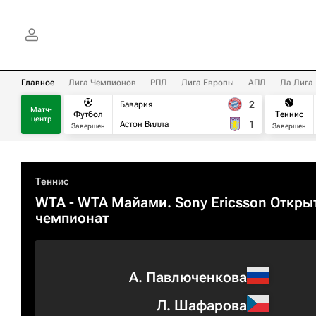
Главное
Лига Чемпионов
РПЛ
Лига Европы
АПЛ
Ла Лига
2
Бавария
Матч-
Футбол
Теннис
центр
1
Астон Вилла
Завершен
Завершен
Теннис
WTA
- WTA Майами. Sony Ericsson Откры
чемпионат
А. Павлюченкова
Л. Шафарова