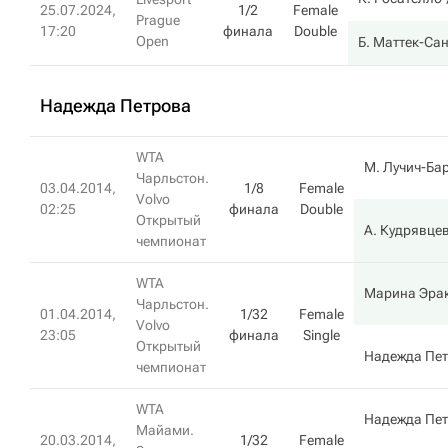
25.07.2024,
1/2
Female
Prague
17:20
финала
Double
Open
Б. Маттек-Са
Надежда Петрова
WTA
М. Лучич-Ба
Чарльстон.
03.04.2014,
1/8
Female
Volvo
02:25
финала
Double
Открытый
А. Кудрявце
чемпионат
WTA
Марина Эра
Чарльстон.
01.04.2014,
1/32
Female
Volvo
23:05
финала
Single
Открытый
Надежда Пе
чемпионат
WTA
Надежда Пе
Майами.
20.03.2014,
1/32
Female