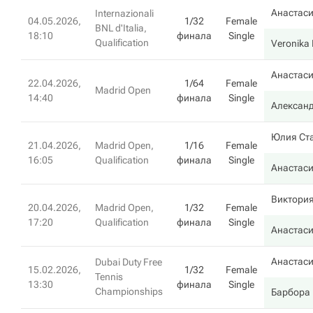
Анастас
Internazionali
04.05.2026,
1/32
Female
BNL d'Italia,
18:10
финала
Single
Qualification
Veronika 
Анастас
22.04.2026,
1/64
Female
Madrid Open
14:40
финала
Single
Алексан
Юлия Ст
21.04.2026,
Madrid Open,
1/16
Female
16:05
Qualification
финала
Single
Анастас
Виктори
20.04.2026,
Madrid Open,
1/32
Female
17:20
Qualification
финала
Single
Анастас
Анастас
Dubai Duty Free
15.02.2026,
1/32
Female
Tennis
13:30
финала
Single
Championships
Барбора