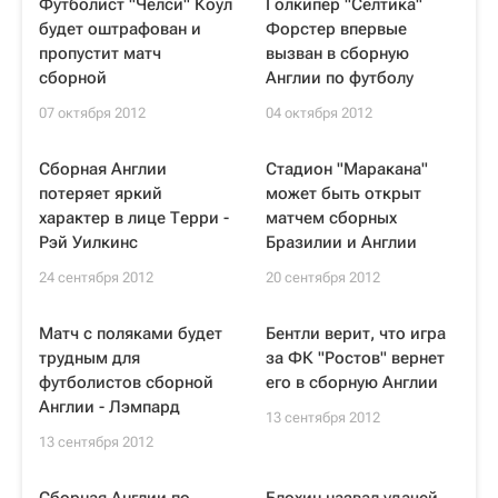
Футболист "Челси" Коул
Голкипер "Селтика"
будет оштрафован и
Форстер впервые
пропустит матч
вызван в сборную
сборной
Англии по футболу
07 октября 2012
04 октября 2012
Сборная Англии
Стадион "Маракана"
потеряет яркий
может быть открыт
характер в лице Терри -
матчем сборных
Рэй Уилкинс
Бразилии и Англии
24 сентября 2012
20 сентября 2012
Матч с поляками будет
Бентли верит, что игра
трудным для
за ФК "Ростов" вернет
футболистов сборной
его в сборную Англии
Англии - Лэмпард
13 сентября 2012
13 сентября 2012