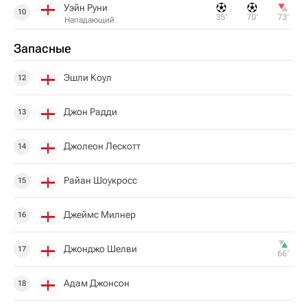
Уэйн Руни
10
35‎’‎
70‎’‎
73‎’‎
Нападающий
Запасные
Эшли Коул
12
Джон Радди
13
Джолеон Лескотт
14
Райан Шоукросс
15
Джеймс Милнер
16
Джонджо Шелви
17
66‎’‎
Адам Джонсон
18