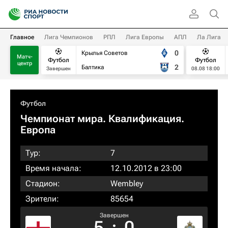
Главное
Лига Чемпионов
РПЛ
Лига Европы
АПЛ
Ла Лига
0
Крылья Советов
Матч-
Футбол
Футбол
центр
2
Балтика
Завершен
08.08 18:00
Футбол
Чемпионат мира. Квалификация.
Европа
Тур:
7
Время начала:
12.10.2012 в 23:00
Стадион:
Wembley
Зрители:
85654
Завершен