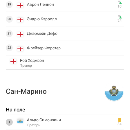
Аарон Леннон
19
10‎’‎
Эндрю Кэрролл
20
73‎’‎
Джермейн Дефо
21
Фрейзер Форстер
22
Рой Ходжсон
Тренер
Сан-Марино
На поле
Альдо Симончини
1
34‎’‎
Вратарь