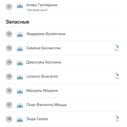
Алекс Гасперони
11
Нападающий
Запасные
Федерико Валентини
12
Симоне Баччиоччи
13
84‎’‎
Джанлука Боллини
14
Lorenzo Buscarini
15
76‎’‎
Мануэль Марани
16
Пьер Филиппо Мацца
17
Энди Селва
18
79‎’‎