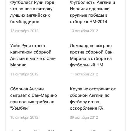
Футболист Руни горд,
Футболисты Англии и
что вошел в пятерку
Израиля одержали
лучших английских
крупные победы в
бомбардиров
отборе к ЧМ-2014
13 октября 2012
13 октября 2012
Уэйн Руни станет
Лэмпард не сыграет
капитаном сборной
против сборной Сан-
Англии в матче с Сан-
Марино в отборе на
Марино
футбольный ЧМ
11 октября 2012
11 октября 2012
Сборная Англии
Коула не отстранят от
сыграет с Сан-Марино
сборной Англии по
при полных трибунах
футболу из-за
"Уэмбли"
оскорбления FA
10 октября 2012
09 октября 2012