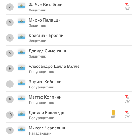
Фабио Витайоли
2
84‎’‎
Защитник
Мирко Палацци
3
Защитник
Кристиан Бролли
4
Защитник
Давиде Симончини
5
Защитник
Алессандро Делла Валле
6
Полузащитник
Энрико Кибелли
7
Полузащитник
Маттео Коппини
8
76‎’‎
Полузащитник
Данило Ринальди
10
65‎’‎
79‎’‎
Полузащитник
Микеле Червелини
9
Нападающий