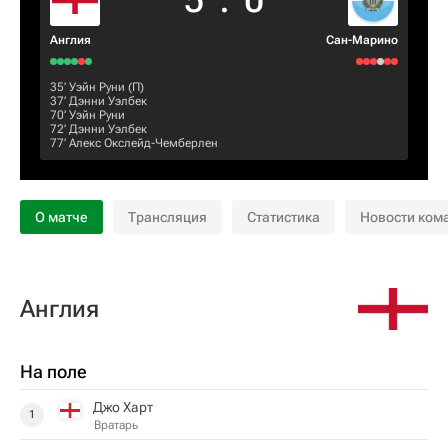
5
:
0
Англия
Сан-Марино
35‎’‎
Уэйн Руни
(П)
37‎’‎
Дэнни Уэлбек
70‎’‎
Уэйн Руни
72‎’‎
Дэнни Уэлбек
77‎’‎
Алекс Окслейд-Чемберлен
О матче
Трансляция
Статистика
Новости ком
Англия
На поле
Джо Харт
1
Вратарь