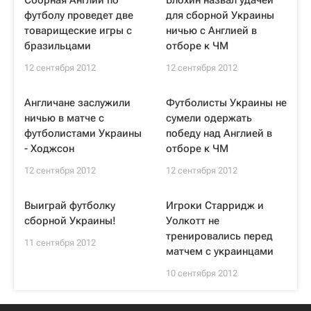
Сборная Англии по
Блохин назвал удачей
футболу проведет две
для сборной Украины
товарищеские игры с
ничью с Англией в
бразильцами
отборе к ЧМ
12 сентября 2012
12 сентября 2012
Англичане заслужили
Футболисты Украины не
ничью в матче с
сумели одержать
футболистами Украины
победу над Англией в
- Ходжсон
отборе к ЧМ
12 сентября 2012
12 сентября 2012
Выиграй футболку
Игроки Старридж и
сборной Украины!
Уолкотт не
тренировались перед
11 сентября 2012
матчем с украинцами
10 сентября 2012