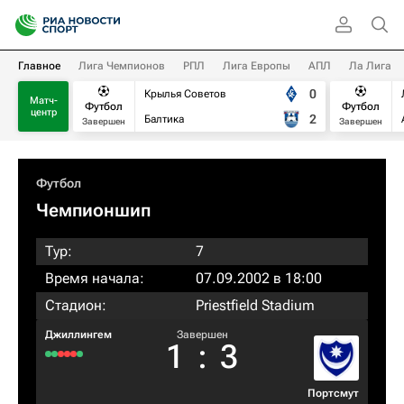
Главное
Лига Чемпионов
РПЛ
Лига Европы
АПЛ
Ла Лига
0
Крылья Советов
Матч-
Футбол
Футбол
центр
2
Балтика
Завершен
Завершен
Футбол
Чемпионшип
Тур:
7
Время начала:
07.09.2002 в 18:00
Стадион:
Priestfield Stadium
Джиллингем
Завершен
1
:
3
Пoртсмут