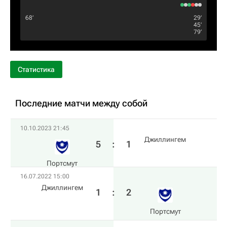
68‎’‎
29‎’‎
45‎’‎
79‎’‎
Статистика
Последние матчи между собой
10.10.2023 21:45
Джиллингем
5
:
1
Пoртсмут
16.07.2022 15:00
Джиллингем
1
:
2
Пoртсмут