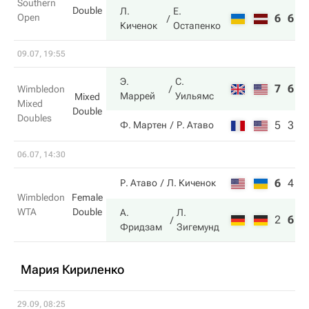
Southern
Double
Л.
Е.
Open
6
6
Киченок
Остапенко
09.07, 19:55
Э.
С.
7
6
Wimbledon
Маррей
Уильямс
Mixed
Mixed
Double
Doubles
5
3
Ф. Мартен
Р. Атаво
06.07, 14:30
6
4
0
Р. Атаво
Л. Киченок
Wimbledon
Female
WTA
Double
А.
Л.
2
6
6
Фридзам
Зигемунд
Мария Кириленко
29.09, 08:25