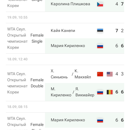
4
7
6
Каролина Плишкова
Кореи
19.09, 10:55
WTA Сеул.
7
2
3
Кайя Канепи
Открытый
Female
чемпионат
Single
6
6
6
Мария Кириленко
Кореи
18.09, 12:40
Х.
К.
4
3
WTA Сеул.
Синьюнь
Макхейл
Открытый
Female
чемпионат
Double
М.
Я.
6
6
Кореи
Кириленко
Викмайер
18.09, 08:15
WTA Сеул.
6
6
6
Мария Кириленко
Открытый
Female