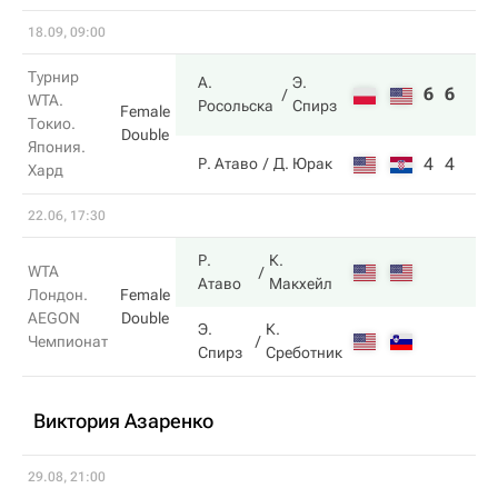
18.09, 09:00
Турнир
А.
Э.
6
6
WTA.
Росольска
Спирз
Female
Токио.
Double
Япония.
4
4
Р. Атаво
Д. Юрак
Хард
22.06, 17:30
Р.
К.
WTA
Атаво
Макхейл
Лондон.
Female
AEGON
Double
Э.
К.
Чемпионат
Спирз
Среботник
Виктория Азаренко
29.08, 21:00