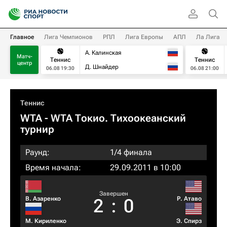
Главное
Лига Чемпионов
РПЛ
Лига Европы
АПЛ
Ла Лига
А. Калинская
Матч-
Теннис
Теннис
центр
Д. Шнайдер
06.08 19:30
06.08 21:00
Теннис
WTA
- WTA Токио. Тихоокеанский
турнир
Раунд:
1/4 финала
Время начала:
29.09.2011 в 10:00
Завершен
В. Азаренко
Р. Атаво
2
:
0
М. Кириленко
Э. Спирз