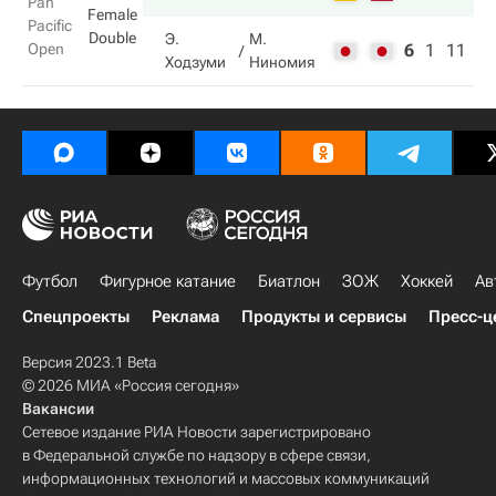
Pan
Female
Pacific
Double
Э.
М.
Open
6
1
11
Ходзуми
Ниномия
Футбол
Фигурное катание
Биатлон
ЗОЖ
Хоккей
Ав
Спецпроекты
Реклама
Продукты и сервисы
Пресс-ц
Версия 2023.1 Beta
© 2026 МИА «Россия сегодня»
Вакансии
Сетевое издание РИА Новости зарегистрировано
в Федеральной службе по надзору в сфере связи,
информационных технологий и массовых коммуникаций