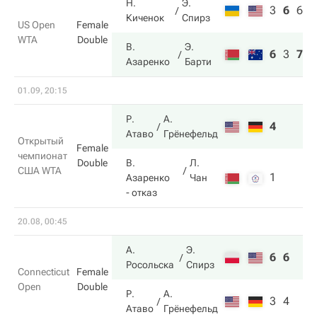
Н.
Э.
3
6
6
Киченок
Спирз
US Open
Female
WTA
Double
В.
Э.
6
3
7
Азаренко
Барти
01.09, 20:15
Р.
А.
4
Атаво
Грёнефельд
Открытый
Female
чемпионат
Double
В.
Л.
США WTA
1
Азаренко
Чан
- отказ
20.08, 00:45
А.
Э.
6
6
Росольска
Спирз
Connecticut
Female
Open
Double
Р.
А.
3
4
Атаво
Грёнефельд