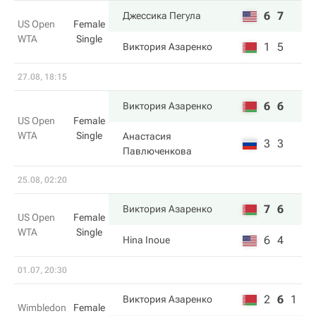
6
7
Джессика Пегула
US Open
Female
WTA
Single
1
5
Виктория Азаренко
27.08, 18:15
6
6
Виктория Азаренко
US Open
Female
WTA
Single
Анастасия
3
3
Павлюченкова
25.08, 02:20
7
6
Виктория Азаренко
US Open
Female
WTA
Single
6
4
Hina Inoue
01.07, 20:30
2
6
1
Виктория Азаренко
Wimbledon
Female