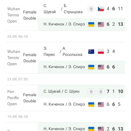
С.
Б.
4
6
11
Wuhan
Шувэй
Стрыцова
Female
Tennis
Double
Open
6
2
13
Н. Киченок
Э. Спирз
24.09, 06:10
Э.
А.
3
4
Wuhan
Перес
Росольска
Female
Tennis
Double
Open
6
6
Н. Киченок
Э. Спирз
21.09, 07:35
7
1
10
С. Шувэй
С. Шуин
Pan
Female
Pacific
Double
Open
6
6
5
Н. Киченок
Э. Спирз
19.09, 06:10
2
6
13
Н. Киченок
Э. Спирз