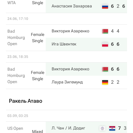
WTA
Single
6
2
6
Анастасия Захарова
24.06, 17:10
4
4
Виктория Азаренко
Bad
Female
Homburg
Single
Open
6
6
Ига Швентек
23.06, 18:35
6
6
Виктория Азаренко
Bad
Female
Homburg
Single
Open
2
2
Лаура Зигемунд
Ракель Атаво
03.09, 03:25
7
3
1
Л. Чан
И. Додиг
US Open
Mixed