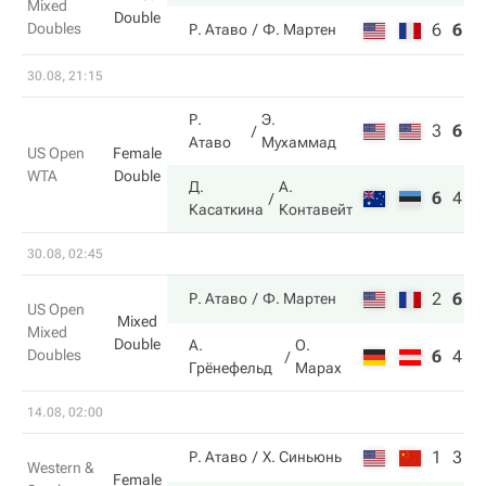
Mixed
Double
Doubles
6
6
3
Р. Атаво
Ф. Мартен
30.08, 21:15
Р.
Э.
3
6
2
Атаво
Мухаммад
US Open
Female
WTA
Double
Д.
А.
6
4
6
Касаткина
Контавейт
30.08, 02:45
2
6
1
Р. Атаво
Ф. Мартен
US Open
Mixed
Mixed
Double
А.
О.
Doubles
6
4
8
Грёнефельд
Марах
14.08, 02:00
1
3
Р. Атаво
Х. Синьюнь
Western &
Female