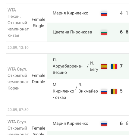
WTA
4
1
Мария Кириленко
Пекин.
Female
Открытый
Single
чемпионат
6
6
Цветана Пиронкова
Китая
20.09, 13:10
Л.
И.
7
Арруабаррена-
WTA Сеул.
Бегу
Весино
Открытый
Female
чемпионат
Double
М.
Я.
Кореи
5
Кириленко
Викмайер
- отказ
20.09, 07:30
WTA Сеул.
6
6
3
Мария Кириленко
Открытый
Female
чемпионат
Single