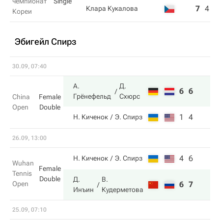
чемпионат
Single
7
4
0
Клара Кукалова
Кореи
Эбигейл Спирз
30.09, 07:40
А.
Д.
6
6
Грёнефельд
Схюрс
China
Female
Open
Double
1
4
Н. Киченок
Э. Спирз
26.09, 13:00
4
6
Н. Киченок
Э. Спирз
Wuhan
Female
Tennis
Double
Д.
В.
Open
6
7
Инъин
Кудерметова
25.09, 07:10