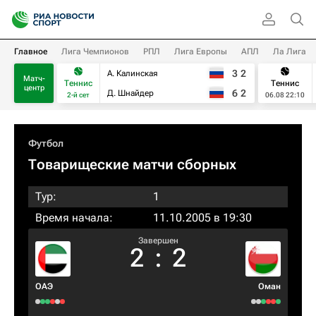
Главное
Лига Чемпионов
РПЛ
Лига Европы
АПЛ
Ла Лига
3
2
А. Калинская
Матч-
Теннис
Теннис
центр
6
2
Д. Шнайдер
2-й сет
06.08 22:10
Футбол
Товарищеские матчи сборных
Тур:
1
Время начала:
11.10.2005 в 19:30
Завершен
2
:
2
ОАЭ
Оман