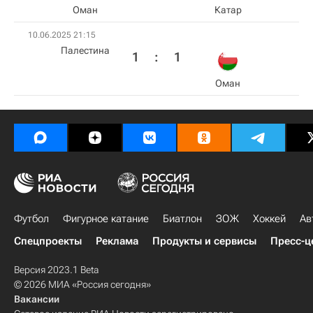
Оман
Катар
10.06.2025 21:15
Палестина
1
:
1
Оман
Футбол
Фигурное катание
Биатлон
ЗОЖ
Хоккей
Ав
Спецпроекты
Реклама
Продукты и сервисы
Пресс-ц
Версия 2023.1 Beta
© 2026 МИА «Россия сегодня»
Вакансии