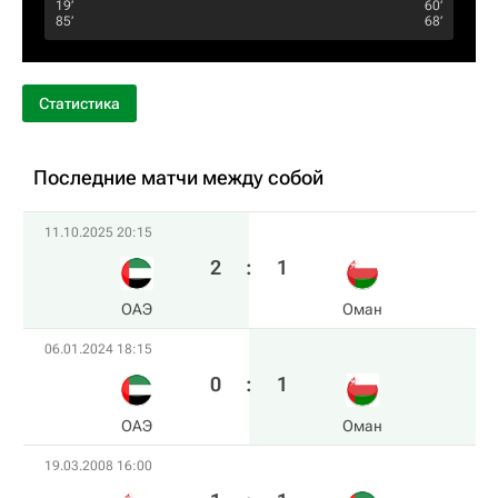
19‎’‎
60‎’‎
85‎’‎
68‎’‎
Статистика
Последние матчи между собой
11.10.2025 20:15
2
:
1
ОАЭ
Оман
06.01.2024 18:15
0
:
1
ОАЭ
Оман
19.03.2008 16:00