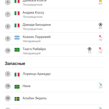
Даниэле Конти
5
44‎’‎
Полузащитник
Андреа Коссу
7
Полузащитник
Давиде Биондини
8
40‎’‎
Полузащитник
Хоакин Ларривей
9
79‎’‎
Нападающий
Тиаго Рибейро
19
10‎’‎
70‎’‎
Нападающий
Запасные
Лоренцо Ариаудо
3
Нене
18
79‎’‎
Альбин Экдаль
20