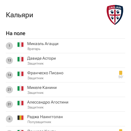
Кальяри
На поле
Микаэль Агацци
1
Вратарь
Давиде Астори
13
Защитник
Франческо Писано
14
50‎’‎
Защитник
Микеле Канини
21
Защитник
Алессандро Агостини
31
Защитник
Раджа Наингголан
4
Полузащитник