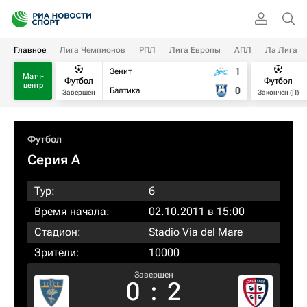
Главное
Лига Чемпионов
РПЛ
Лига Европы
АПЛ
Ла Лига
1
Зенит
Матч-
Футбол
Футбол
центр
0
Балтика
Завершен
Закончен (П)
Футбол
Серия А
Тур:
6
Время начала:
02.10.2011 в 15:00
Стадион:
Stadio Via del Mare
Зрители:
10000
Завершен
0
:
2