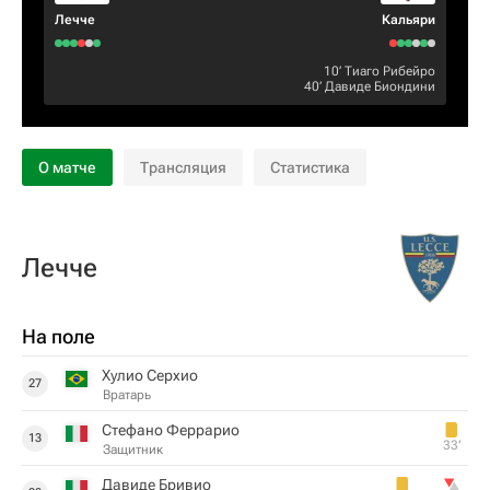
Лечче
Кальяри
10‎’‎
Тиаго Рибейро
40‎’‎
Давиде Биондини
О матче
Трансляция
Статистика
Лечче
На поле
Хулио Серхио
27
Вратарь
Стефано Феррарио
13
33‎’‎
Защитник
Давиде Бривио