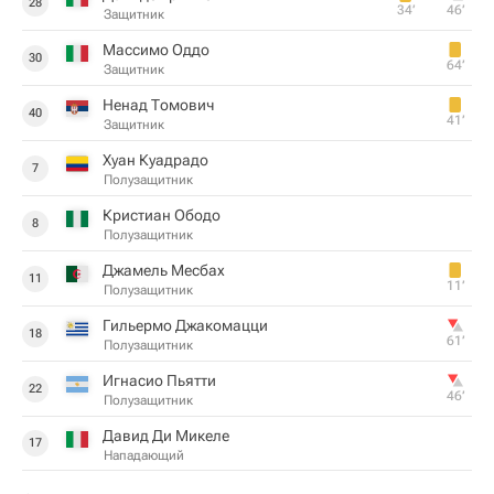
28
34‎’‎
46‎’‎
Защитник
Массимо Оддо
30
64‎’‎
Защитник
Ненад Томович
40
41‎’‎
Защитник
Хуан Куадрадо
7
Полузащитник
Кристиан Ободо
8
Полузащитник
Джамель Месбах
11
11‎’‎
Полузащитник
Гильермо Джакомацци
18
61‎’‎
Полузащитник
Игнасио Пьятти
22
46‎’‎
Полузащитник
Давид Ди Микеле
17
Нападающий