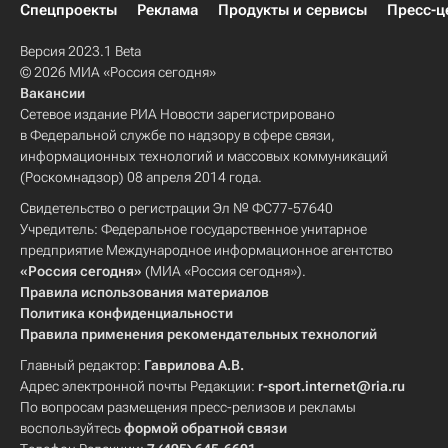
Спецпроекты
Реклама
Продукты и сервисы
Пресс-ц
Версия 2023.1 Beta
© 2026 МИА «Россия сегодня»
Вакансии
Сетевое издание РИА Новости зарегистрировано
в Федеральной службе по надзору в сфере связи,
информационных технологий и массовых коммуникаций
(Роскомнадзор) 08 апреля 2014 года.
Свидетельство о регистрации Эл № ФС77-57640
Учредитель: Федеральное государственное унитарное
предприятие Международное информационное агентство
«Россия сегодня»
(МИА «Россия сегодня»).
Правила использования материалов
Политика конфиденциальности
Правила применения рекомендательных технологий
Главный редактор:
Гаврилова А.В.
Адрес электронной почты Редакции:
r-sport.internet@ria.ru
По вопросам размещения пресс-релизов и рекламы
воспользуйтесь
формой обратной связи