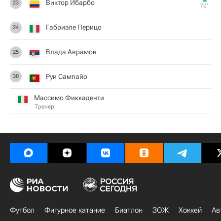
Виктор Ибарбо
23
70‎’‎
Габриэле Перицо
24
Влада Аврамов
25
Руи Сампайо
30
Массимо Фиккаденти
Тренер
Футбол
Фигурное катание
Биатлон
ЗОЖ
Хоккей
Ав