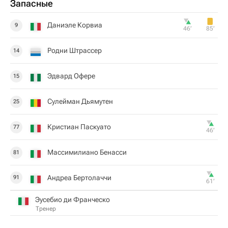
Запасные
Даниэле Корвиа
9
46‎’‎
85‎’‎
Родни Штрассер
14
Эдвард Офере
15
Сулейман Дьямутен
25
Кристиан Паскуато
77
46‎’‎
Массимилиано Бенасси
81
Андреа Бертолаччи
91
61‎’‎
Эусебио ди Франческо
Тренер