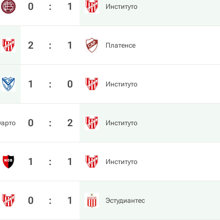
0
:
1
Институто
2
:
1
Платенсе
1
:
0
Институто
0
:
2
уарто
Институто
1
:
1
Институто
0
:
1
Эстудиантес