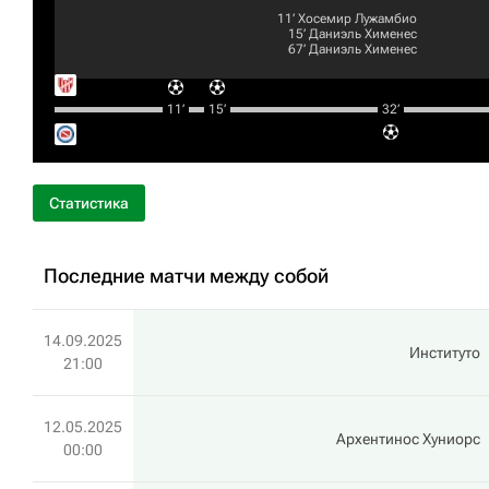
11‎’‎
Хосемир Лужамбио
15‎’‎
Даниэль Хименес
67‎’‎
Даниэль Хименес
11‎’‎
15‎’‎
32‎’‎
Статистика
Последние матчи между собой
14.09.2025
Институто
21:00
12.05.2025
Архентинос Хуниорс
00:00