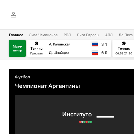
Главное
Лига Чемпионов
РПЛ
Лига Европы
АПЛ
Ла Лига
3
1
А. Калинская
Матч-
Теннис
Теннис
центр
6
0
Д. Шнайдер
Прерван
06.08 21:20
Футбол
Чемпионат Аргентины
Институто