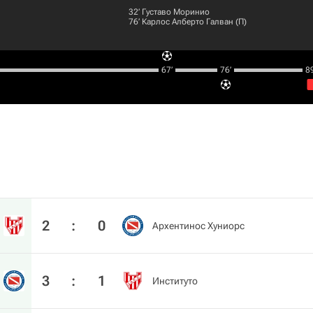
32‎’‎
Густаво Моринио
76‎’‎
Карлос Алберто Галван
(П)
67‎’‎
76‎’‎
89‎
2
:
0
Архентинос Хуниорс
3
:
1
Институто