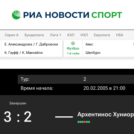
Серия А
Бундеслига
Лига 1
КХЛ
НХЛ
Евролига
НБА
Е. Александрова
Г. Дабровски
Аякс
Футбол
К. Гауфф
К. Макнейли
Шелбурн
1-й тайм
Тур:
2
Время начала:
20.02.2005 в 21:00
Завершен
3
:
2
Архентинос Хуниор