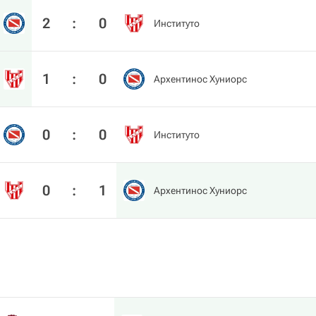
2
:
0
Институто
1
:
0
Архентинос Хуниорс
0
:
0
Институто
0
:
1
Архентинос Хуниорс