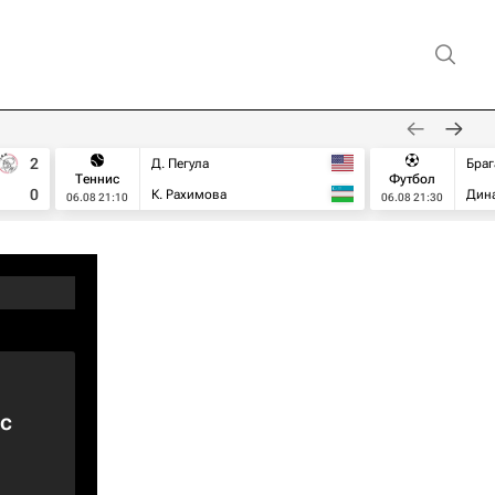
2
Д. Пегула
Браг
Теннис
Футбол
0
К. Рахимова
Дин
06.08 21:10
06.08 21:30
с