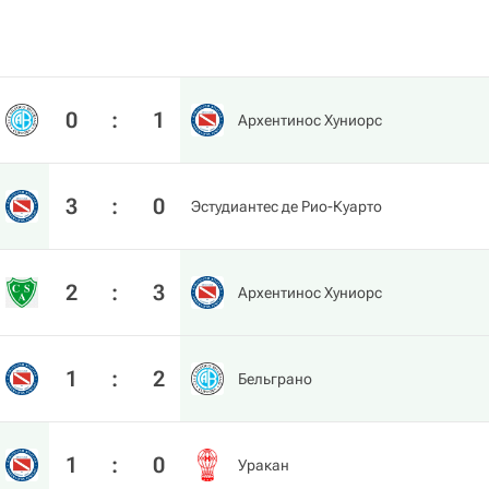
0
:
1
Архентинос Хуниорс
3
:
0
Эстудиантес де Рио-Куарто
2
:
3
Архентинос Хуниорс
1
:
2
Бельграно
1
:
0
Уракан