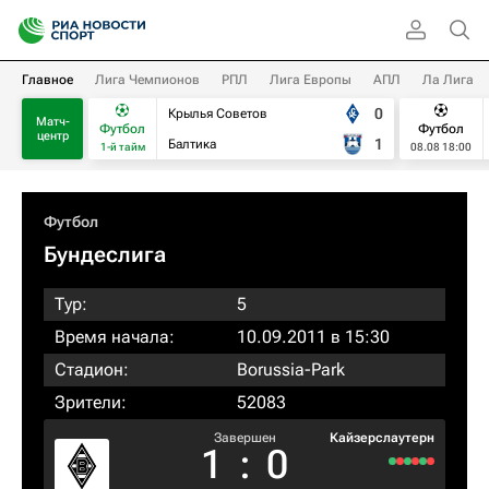
Главное
Лига Чемпионов
РПЛ
Лига Европы
АПЛ
Ла Лига
0
Крылья Советов
Матч-
Футбол
Футбол
центр
1
Балтика
1-й тайм
08.08 18:00
Футбол
Бундеслига
Тур:
5
Время начала:
10.09.2011 в 15:30
Стадион:
Borussia-Park
Зрители:
52083
Завершен
Кайзерслаутерн
1
:
0