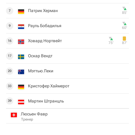
Патрик Херман
7
85‎’‎
Рауль Бобадилья
9
60‎’‎
Ховард Нортвейт
16
75‎’‎
87‎’‎
Оскар Вендт
17
Мэттью Леки
20
Кристофер Хаймерот
33
Мартин Штранцль
39
Люсьен Фавр
Тренер