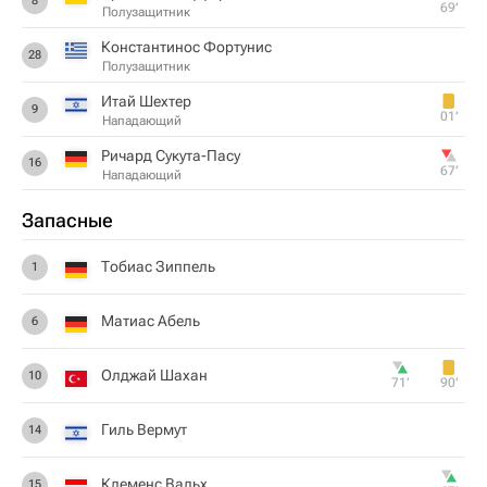
8
69‎’‎
Полузащитник
Константинос Фортунис
28
Полузащитник
Итай Шехтер
9
01‎’‎
Нападающий
Ричард Сукута-Пасу
16
67‎’‎
Нападающий
Запасные
Тобиас Зиппель
1
Матиас Абель
6
Олджай Шахан
10
71‎’‎
90‎’‎
Гиль Вермут
14
Клеменс Вальх
15