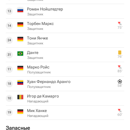
Роман Нойштедтер
13
Защитник
Торбен Маркс
14
75‎’‎
Защитник
Тони Янчке
24
Защитник
Данте
31
76‎’‎
Защитник
Марко Ройс
11
85‎’‎
Полузащитник
Хуан Фернандо Аранго
18
58‎’‎
Полузащитник
Игор де Камарго
10
Нападающий
Мик Ханке
19
60‎’‎
Нападающий
Запасные