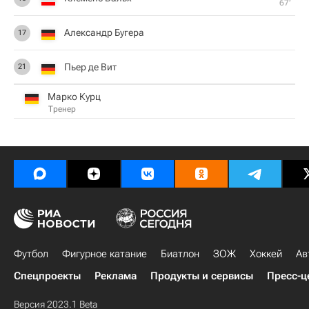
67‎’‎
Александр Бугера
17
Пьер де Вит
21
Марко Курц
Тренер
Футбол
Фигурное катание
Биатлон
ЗОЖ
Хоккей
Ав
Спецпроекты
Реклама
Продукты и сервисы
Пресс-ц
Версия 2023.1 Beta