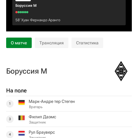
Боруссия М
58‎’‎
Хуан Фернандо Аранго
О матче
Трансляция
Статистика
Боруссия М
На поле
Марк-Андре тер Стеген
1
Вратарь
Филип Даэмс
3
Защитник
Рул Брауверс
4
Защитник