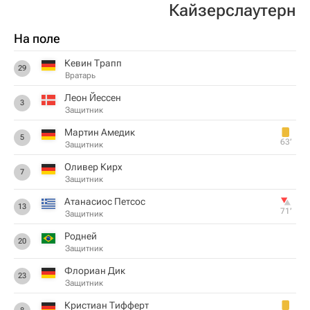
Кайзерслаутерн
На поле
Кевин Трапп
29
Вратарь
Леон Йессен
3
Защитник
Мартин Амедик
5
63‎’‎
Защитник
Оливер Кирх
7
Защитник
Атанасиос Петсос
13
71‎’‎
Защитник
Родней
20
Защитник
Флориан Дик
23
Защитник
Кристиан Тифферт