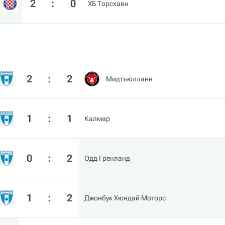
2
:
0
ХБ Торсхавн
2
:
2
Мидтъюлланн
1
:
1
Калмар
0
:
2
Одд Гренланд
1
:
2
Джонбук Хюндай Моторс