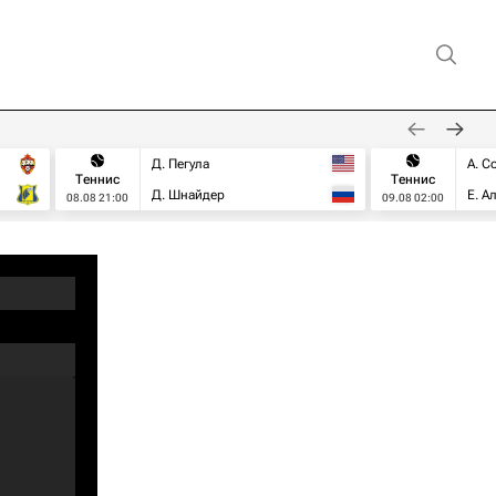
Д. Пегула
А. С
Теннис
Теннис
Д. Шнайдер
Е. А
08.08 21:00
09.08 02:00