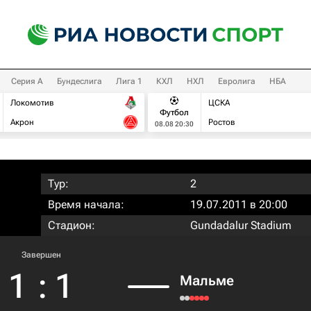
Серия А
Бундеслига
Лига 1
КХЛ
НХЛ
Евролига
НБА
Локомотив
ЦСКА
Футбол
Акрон
Ростов
08.08 20:30
Тур:
2
Время начала:
19.07.2011 в 20:00
Стадион:
Gundadalur Stadium
Завершен
1
:
1
Мальме