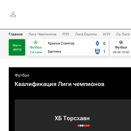
Главное
Лига Чемпионов
РПЛ
Лига Европы
АПЛ
Ла Лига
0
Крылья Советов
Матч-
Футбол
Футбол
центр
1
Балтика
2-й тайм
08.08 18:00
Футбол
Квалификация Лиги чемпионов
ХБ Торсхавн