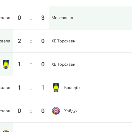
0
:
3
схавн
Мозервелл
2
:
0
рвелл
ХБ Торсхавн
1
:
0
ХБ Торсхавн
1
:
1
схавн
Брондбю
0
:
0
схавн
Хайдук