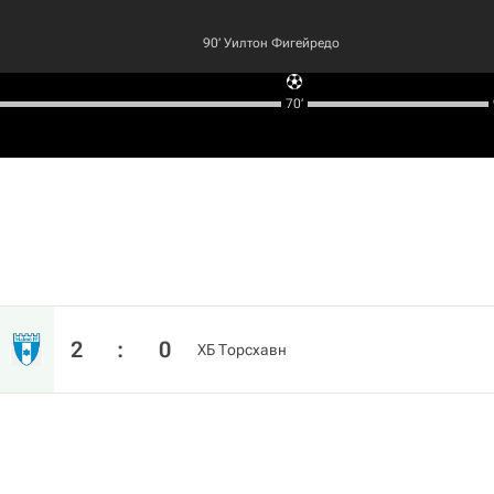
90‎’‎
Уилтон Фигейредо
70‎’‎
2
:
0
ХБ Торсхавн