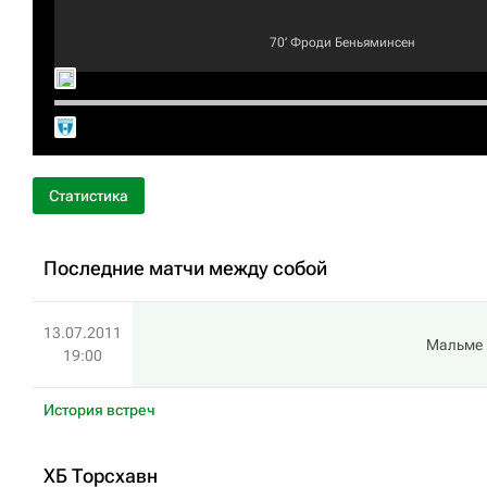
70‎’‎
Фроди Беньяминсен
Статистика
Последние матчи между собой
13.07.2011
Мальме
19:00
История встреч
ХБ Торсхавн