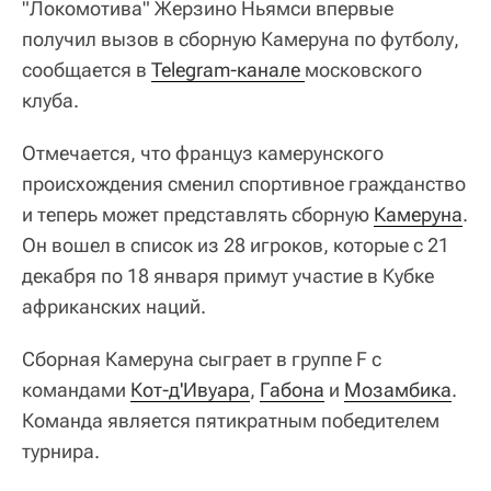
"Локомотива" Жерзино Ньямси впервые
получил вызов в сборную Камеруна по футболу,
сообщается в
Telegram-канале 
московского
клуба.
Отмечается, что француз камерунского
происхождения сменил спортивное гражданство
и теперь может представлять сборную
Камеруна
.
Он вошел в список из 28 игроков, которые с 21
декабря по 18 января примут участие в Кубке
африканских наций.
Сборная Камеруна сыграет в группе F с
командами
Кот-д'Ивуара
,
Габона
и
Мозамбика
.
Команда является пятикратным победителем
турнира.